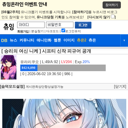
참여하기
[08월2주차]
유니크뽑기 이벤트를 시작합니다.
[참여하기]
를 누르시면 비로그
인도 참여할 수 있으며,
유니크당첨 기회
를 노려보세요!
[다시보지 않기
]
|
분실찾기
|
다크모드
|
로그인유지
회원가입
DB
뉴스
커뮤니티
애니만화
웹툰
이미지
츄온2
츄온
▼
[ 승리의 여신 니케 ] 시프티 신작 피규어 공개
DB
뉴스
커뮤니티
애니만화
웹툰
이미지
츄온2
츄온
유라리쿠오
| L:49/A:92 |
LV204
|
Exp.
20%
842/4,090
| 0 | 2026-06-02 19:36:50 | 986 |
[숨덕모드설정]
[닫기X]
게시판최상단항상설정가능