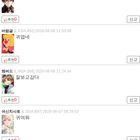
0
신고
추천
바람글
[L:63/A:492]
2026-06-06 11:53:09
귀엽네
0
신고
추천
텐버드
[L:60/A:568]
2026-06-06 21:24:34
잘보고감다
0
신고
추천
여신치사토
[L:35/A:897]
2026-06-07 08:29:52
귀여워