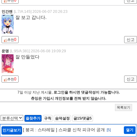
0
신고
추천
인간맨
[L:7/A:145]
2026-06-07 20:26:23
잘 보고 갑니다.
0
신고
추천
운명
[L:95/A:381]
2026-06-08 19:09:29
잘 만들었다
0
신고
추천
7일 이상 지난 게시물,
로그인을 하시면 댓글작성이 가능합니다.
츄잉은 가입시 개인정보를 전혀 받지 않습니다.
목록보기
즐찾추가
규칙
숨덕설정
글15/댓글5
[ 붕괴 : 스타레일 ] 스파클 신작 피규어 공개
[5]
열기
인기글보기