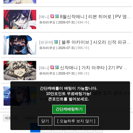
8월신작애니 [ 리본 히어로 ] PV 영
[애니]
상 공개
유라리쿠오
| 2026-07-31
[ 634 / 0 ]
[11]
[ 블루 아카이브 ] 사오리 신작 피규어
[피규어]
공개
유라리쿠오
| 2026-07-31
[ 555 / 0 ]
[10]
신작애니 [ 가치 아쿠타 ] 2기 PV 영
[애니]
상 공개
유라리쿠오
| 2026-07-31
[ 495 / 0 ]
[13]
간단캐배틀이 배팅이 가능합니다.
[ 마법사의 밤 ] 소설판 표지 공개
[라노벨]
[11]
10만포인트 무료배팅가능!
큰포인트를 벌어보세요.
유라리쿠오
| 2026-07-31
[ 507 / 0 ]
간단캐배팅하기
새로고침
다음페이지
닫기
[ 오늘하루 보지 않기 ]
1
2
3
4
5
>
>>