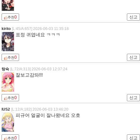
0
신고
추천
kirito
[L:45/A:657]
2026-06-03 11:35:18
표정 귀엽네요 ㅋㅋㅋ
0
신고
추천
탕슉
[L:72/A:313]
2026-06-03 12:37:24
잘보고감돠!!!
0
신고
추천
IUS2
[L:12/A:182]
2026-06-03 13:46:20
피규어 얼굴이 잘나왔네요 오호
0
신고
추천