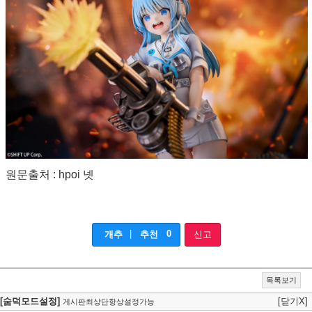
원문출처 : hpoi 넷
|
0
개추
추천
신고
목록보기
[숨덕모드설정]
[닫기X]
게시판최상단항상설정가능