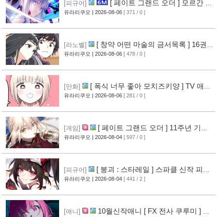
[ 페이트 그랜드 오더 ] 모르간 르
[피규어]
페이 신작 피규어 공개
유라리쿠오
| 2026-08-06
[ 371 / 0 ]
[7]
[ 창약 어떤 마술의 금서목록 ] 16권
[라노벨]
표지 공개
유라리쿠오
| 2026-08-06
[ 478 / 0 ]
[9]
[ 폭식 너무 좋아 모치즈키양 ] TV 애니
[만화]
메이션화 결정
유라리쿠오
| 2026-08-06
[ 281 / 0 ]
[10]
[ 페이트 그랜드 오더 ] 11주년 기념
[게임]
영상 공개
유라리쿠오
| 2026-08-04
[ 597 / 0 ]
[8]
[ 붕괴 : 스타레일 ] 스파클 신작 피규
[피규어]
어 공개
유라리쿠오
| 2026-08-04
[ 441 / 2 ]
[5]
10월신작애니 [ FX 전사 쿠루미 ] PV
[애니]