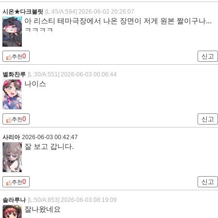
시온★다크불릿
[L:45/A:594]
2026-06-02 20:26:07
아 리스티 테마극장에서 나온 장면이 저게 원본 짤이구나...
ㅋㅋㅋㅋ
0
신고
추천
별화찬루
[L:30/A:551]
2026-06-03 00:06:44
나이스
0
신고
추천
사리아
2026-06-03 00:42:47
잘 보고 갑니다.
0
신고
추천
솔라루나
[L:50/A:853]
2026-06-03 08:19:09
잘나왔네요