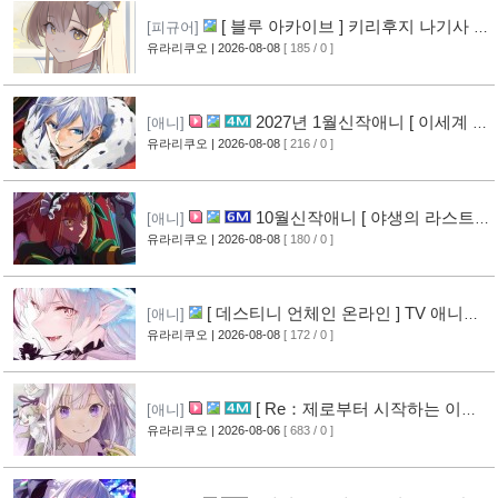
[ 블루 아카이브 ] 키리후지 나기사 신
[피규어]
작 피규어 공개
유라리쿠오
| 2026-08-08
[ 185 / 0 ]
[5]
2027년 1월신작애니 [ 이세계 전
[애니]
생 소동기 ] PV 영상 공개
유라리쿠오
| 2026-08-08
[ 216 / 0 ]
[5]
10월신작애니 [ 야생의 라스트
[애니]
보스가 나타났다! ] 2기 PV 영상 공개
유라리쿠오
| 2026-08-08
[ 180 / 0 ]
[6]
[ 데스티니 언체인 온라인 ] TV 애니메
[애니]
이션화 결정
유라리쿠오
| 2026-08-08
[ 172 / 0 ]
[6]
[ Re：제로부터 시작하는 이세
[애니]
계 생활 ] 4기 탈환편 PV 영상 공개
유라리쿠오
| 2026-08-06
[ 683 / 0 ]
[11]