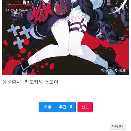
원문출처 : 카도카와 스토어
|
0
개추
추천
신고
목록보기