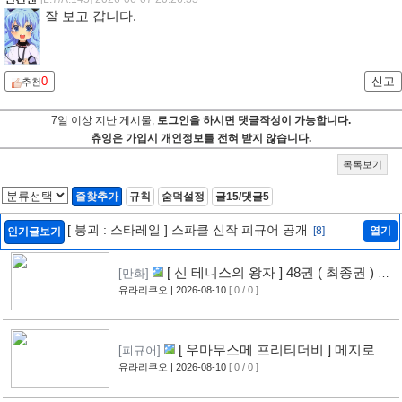
잘 보고 갑니다.
0
신고
추천
7일 이상 지난 게시물,
로그인을 하시면 댓글작성이 가능합니다.
츄잉은 가입시 개인정보를 전혀 받지 않습니다.
목록보기
즐찾추가
규칙
숨덕설정
글15/댓글5
[ 붕괴 : 스타레일 ] 스파클 신작 피규어 공개
[8]
열기
인기글보기
[ 신 테니스의 왕자 ] 48권 ( 최종권 ) 표
[만화]
지 공개
유라리쿠오
| 2026-08-10
[ 0 / 0 ]
[ 우마무스메 프리티더비 ] 메지로 아
[피규어]
르당 신작 피규어 공개
유라리쿠오
| 2026-08-10
[ 0 / 0 ]