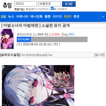
|
분실찾기
|
다크모드
|
로그인유지
회원가입
DB
뉴스
커뮤니티
애니만화
웹툰
이미지
츄온2
츄온
▼
[ 마법소녀의 마법재판 ] 소설판 표지 공개
DB
뉴스
커뮤니티
애니만화
웹툰
이미지
츄온2
츄온
유라리쿠오
| L:49/A:92 |
LV204
|
Exp.
20%
857/4,090
| 0 | 2026-06-04 19:30:14 | 757 |
[숨덕모드설정]
[닫기X]
게시판최상단항상설정가능