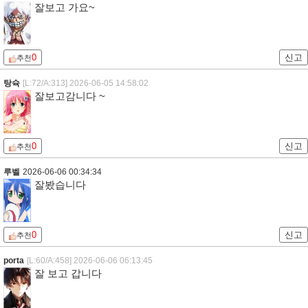
잘보고 가요~
0
신고
추천
탕슉
[L:72/A:313]
2026-06-05 14:58:02
잘보고감니다 ~
0
신고
추천
루벨
2026-06-06 00:34:34
잘봤습니다
0
신고
추천
porta
[L:60/A:458]
2026-06-06 06:13:45
잘 보고 갑니다