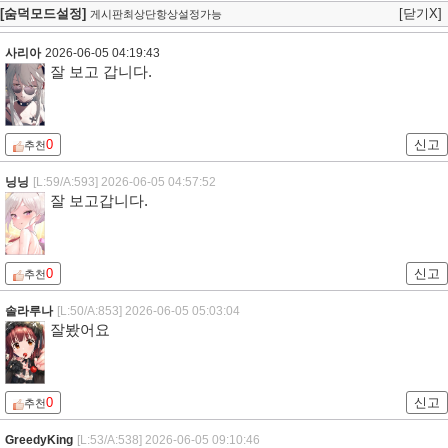
[숨덕모드설정]
[닫기X]
게시판최상단항상설정가능
사리아
2026-06-05 04:19:43
잘 보고 갑니다.
0
신고
추천
닝닝
[L:59/A:593]
2026-06-05 04:57:52
잘 보고갑니다.
0
신고
추천
솔라루나
[L:50/A:853]
2026-06-05 05:03:04
잘봤어요
0
신고
추천
GreedyKing
[L:53/A:538]
2026-06-05 09:10:46