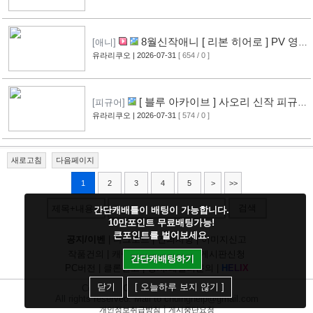
8월신작애니 [ 리본 히어로 ] PV 영
[애니]
상 공개
유라리쿠오
| 2026-07-31
[ 654 / 0 ]
[11]
[ 블루 아카이브 ] 사오리 신작 피규어
[피규어]
공개
유라리쿠오
| 2026-07-31
[ 574 / 0 ]
[10]
새로고침
다음페이지
1
2
3
4
5
>
>>
검색
제목+내용
간단캐배틀이 배팅이 가능합니다.
10만포인트 무료배팅가능!
큰포인트를 벌어보세요.
공지/이벤
|
다크모드
|
건의사항
|
이미지신고
작품건의
|
캐릭건의
|
기타디비
|
게시판신청
간단캐배팅하기
PC버전
|
클론신고
|
정지/패널티문의
|
H
E
L
I
X
닫기
[ 오늘하루 보지 않기 ]
Copyright
CHUING
Communications.
All rights reserved. Mail to chuinghelp@gmail.com
|
개인정보취급방침
게시중단요청