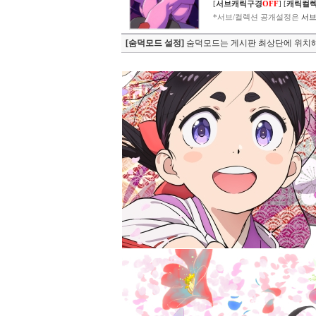
[
서브캐릭구경
OFF
]
[
캐릭컬
*서브/컬렉션 공개설정은
서브
[숨덕모드 설정]
숨덕모드는 게시판 최상단에 위치해