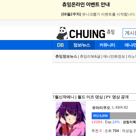
[08월2주차]
유니크뽑기 이벤트를 시작합니다
DB
정보/뉴스
커뮤니티
애니/
츄잉정보뉴스
|
츄잉리뷰&글
|
애니만화정보
|
라노
7월신작애니 [ 월드 이즈 댄싱 ] PV 영상 공개
|
L:49/A:92
유라리쿠오
992/4,090
LV204
|
Exp.
24%
|
경험치획
추천
0
|
조회
704
|
작성일 202