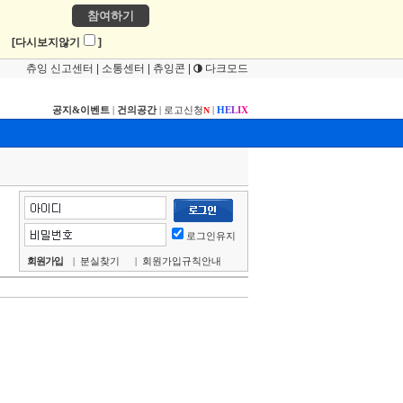
참여하기
!
[다시보지않기
]
츄잉 신고센터
|
소통센터
|
츄잉콘
|
다크모드
공지&이벤트
|
건의공간
|
로고신청
|
H
E
L
I
X
N
로그인유지
회원가입
|
분실찾기
|
회원가입규칙안내