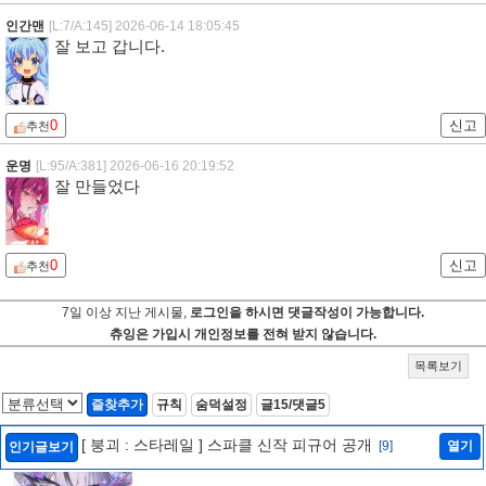
인간맨
[L:7/A:145]
2026-06-14 18:05:45
잘 보고 갑니다.
0
신고
추천
운명
[L:95/A:381]
2026-06-16 20:19:52
잘 만들었다
0
신고
추천
7일 이상 지난 게시물,
로그인을 하시면 댓글작성이 가능합니다.
츄잉은 가입시 개인정보를 전혀 받지 않습니다.
목록보기
즐찾추가
규칙
숨덕설정
글15/댓글5
[ 붕괴 : 스타레일 ] 스파클 신작 피규어 공개
[9]
열기
인기글보기