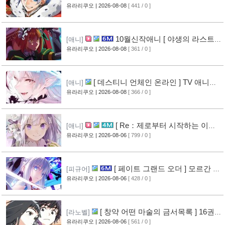
생 소동기 ] PV 영상 공개
유라리쿠오
| 2026-08-08
[ 441 / 0 ]
[9]
10월신작애니 [ 야생의 라스트
[애니]
보스가 나타났다! ] 2기 PV 영상 공개
유라리쿠오
| 2026-08-08
[ 361 / 0 ]
[9]
[ 데스티니 언체인 온라인 ] TV 애니메
[애니]
이션화 결정
유라리쿠오
| 2026-08-08
[ 366 / 0 ]
[9]
[ Re：제로부터 시작하는 이세
[애니]
계 생활 ] 4기 탈환편 PV 영상 공개
유라리쿠오
| 2026-08-06
[ 799 / 0 ]
[14]
[ 페이트 그랜드 오더 ] 모르간 르
[피규어]
페이 신작 피규어 공개
유라리쿠오
| 2026-08-06
[ 428 / 0 ]
[10]
[ 창약 어떤 마술의 금서목록 ] 16권
[라노벨]
표지 공개
유라리쿠오
| 2026-08-06
[ 561 / 0 ]
[13]