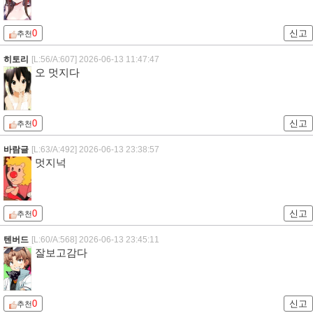
0
신고
추천
히토리
[L:56/A:607]
2026-06-13 11:47:47
오 멋지다
0
신고
추천
바람글
[L:63/A:492]
2026-06-13 23:38:57
멋지넉
0
신고
추천
텐버드
[L:60/A:568]
2026-06-13 23:45:11
잘보고감다
0
신고
추천