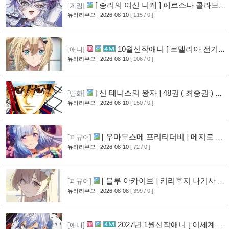
[ 승리의 여신 니케 ] 페르소나 콜라보
[게임]
레이션 이벤트 공개
유라리쿠오
| 2026-08-10
[ 115 / 0 ]
[2]
10월신작애니 [ 로멜리아 전기 ]
[애니]
PV 영상 공개
유라리쿠오
| 2026-08-10
[ 106 / 0 ]
[3]
[ 신 테니스의 왕자 ] 48권 ( 최종권 ) 표
[만화]
지 공개
유라리쿠오
| 2026-08-10
[ 150 / 0 ]
[2]
[ 우마무스메 프리티더비 ] 메지로 아
[피규어]
르당 신작 피규어 공개
유라리쿠오
| 2026-08-10
[ 72 / 0 ]
[2]
[ 블루 아카이브 ] 키리후지 나기사 신
[피규어]
작 피규어 공개
유라리쿠오
| 2026-08-08
[ 399 / 0 ]
[12]
2027년 1월신작애니 [ 이세계 전
[애니]