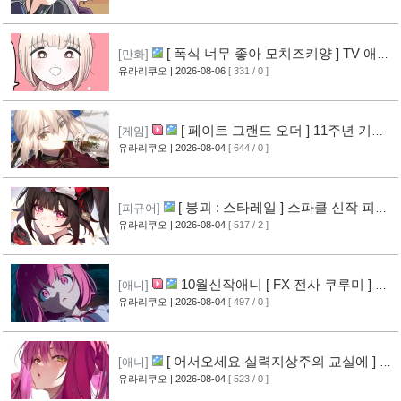
[ 폭식 너무 좋아 모치즈키양 ] TV 애니
[만화]
메이션화 결정
유라리쿠오
| 2026-08-06
[ 331 / 0 ]
[13]
[ 페이트 그랜드 오더 ] 11주년 기념
[게임]
영상 공개
유라리쿠오
| 2026-08-04
[ 644 / 0 ]
[11]
[ 붕괴 : 스타레일 ] 스파클 신작 피규
[피규어]
어 공개
유라리쿠오
| 2026-08-04
[ 517 / 2 ]
[9]
10월신작애니 [ FX 전사 쿠루미 ] PV
[애니]
영상 공개
유라리쿠오
| 2026-08-04
[ 497 / 0 ]
[9]
[ 어서오세요 실력지상주의 교실에 ] 블
[애니]
루레이 VOL.2 표지 공개
유라리쿠오
| 2026-08-04
[ 523 / 0 ]
[11]