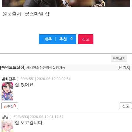
원문출처 : 굿스마일 샵
|
0
개추
추천
신고
목록보기
[숨덕모드설정]
[닫기X]
게시판최상단항상설정가능
별화찬루
[L:30/A:551]
2026-06-12 00:02:54
잘 봤어요
0
신고
추천
닝닝
[L:59/A:593]
2026-06-12 01:17:57
잘 보고갑니다.