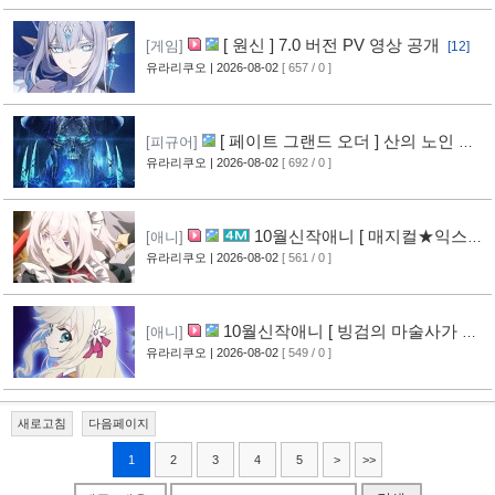
[ 원신 ] 7.0 버전 PV 영상 공개
[게임]
[12]
유라리쿠오
| 2026-08-02
[ 657 / 0 ]
[ 페이트 그랜드 오더 ] 산의 노인 신
[피규어]
작 피규어 공개
유라리쿠오
| 2026-08-02
[ 692 / 0 ]
[17]
10월신작애니 [ 매지컬★익스플
[애니]
로러 ] PV 영상 공개
유라리쿠오
| 2026-08-02
[ 561 / 0 ]
[12]
10월신작애니 [ 빙검의 마술사가 세
[애니]
계를 다스린다 ] 2기 PV 영상 공개
유라리쿠오
| 2026-08-02
[ 549 / 0 ]
[13]
새로고침
다음페이지
1
2
3
4
5
>
>>