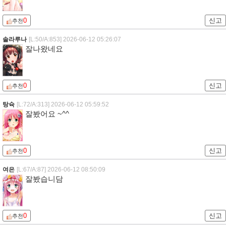
0
신고
추천
솔라루나
[L:50/A:853]
2026-06-12 05:26:07
잘나왔네요
0
신고
추천
탕슉
[L:72/A:313]
2026-06-12 05:59:52
잘봤어요 ~^^
0
신고
추천
여은
[L:67/A:87]
2026-06-12 08:50:09
잘봤습니담
0
신고
추천