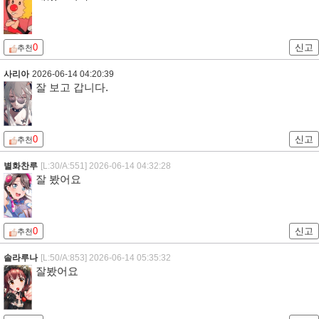
0
신고
추천
사리아
2026-06-14 04:20:39
잘 보고 갑니다.
0
신고
추천
별화찬루
[L:30/A:551]
2026-06-14 04:32:28
잘 봤어요
0
신고
추천
솔라루나
[L:50/A:853]
2026-06-14 05:35:32
잘봤어요