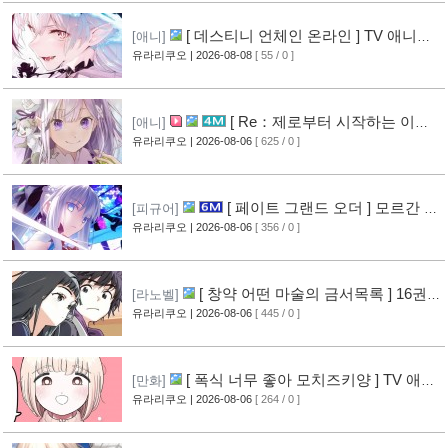
[ 데스티니 언체인 온라인 ] TV 애니메
[애니]
이션화 결정
유라리쿠오
| 2026-08-08
[ 55 / 0 ]
[1]
[ Re：제로부터 시작하는 이세
[애니]
계 생활 ] 4기 탈환편 PV 영상 공개
유라리쿠오
| 2026-08-06
[ 625 / 0 ]
[10]
[ 페이트 그랜드 오더 ] 모르간 르
[피규어]
페이 신작 피규어 공개
유라리쿠오
| 2026-08-06
[ 356 / 0 ]
[6]
[ 창약 어떤 마술의 금서목록 ] 16권
[라노벨]
표지 공개
유라리쿠오
| 2026-08-06
[ 445 / 0 ]
[8]
[ 폭식 너무 좋아 모치즈키양 ] TV 애니
[만화]
메이션화 결정
유라리쿠오
| 2026-08-06
[ 264 / 0 ]
[9]