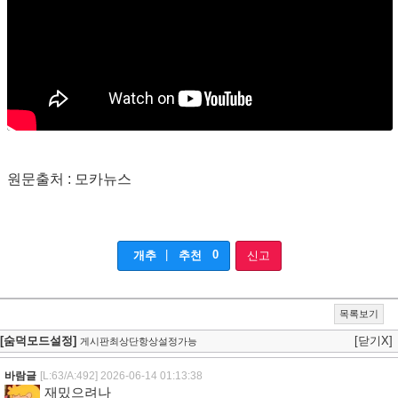
원문출처 : 모카뉴스
|
0
개추
추천
신고
목록보기
[숨덕모드설정]
[닫기X]
게시판최상단항상설정가능
바람글
[L:63/A:492]
2026-06-14 01:13:38
재밌으려나