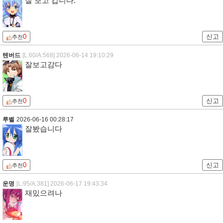
잘 보고 갑니다.
0
신고
추천
텐버드
[L:60/A:568]
2026-06-14 19:10:29
잘보고감다
0
신고
추천
루벨
2026-06-16 00:28:17
잘봤습니다
0
신고
추천
운명
[L:95/A:381]
2026-06-17 19:43:34
재밌으려나