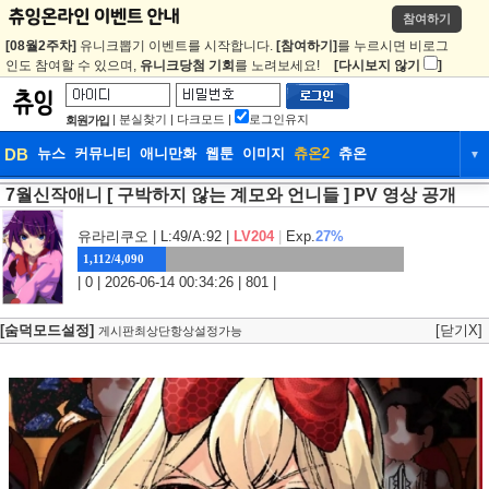
참여하기
[08월2주차]
유니크뽑기 이벤트를 시작합니다.
[참여하기]
를 누르시면 비로그
인도 참여할 수 있으며,
유니크당첨 기회
를 노려보세요!
[다시보지 않기
]
|
분실찾기
|
다크모드
|
로그인유지
회원가입
DB
뉴스
커뮤니티
애니만화
웹툰
이미지
츄온2
츄온
▼
7월신작애니 [ 구박하지 않는 계모와 언니들 ] PV 영상 공개
DB
뉴스
커뮤니티
애니만화
웹툰
이미지
츄온2
츄온
유라리쿠오
| L:49/A:92 |
LV204
|
Exp.
27%
1,112/4,090
| 0 | 2026-06-14 00:34:26 | 801 |
[숨덕모드설정]
[닫기X]
게시판최상단항상설정가능