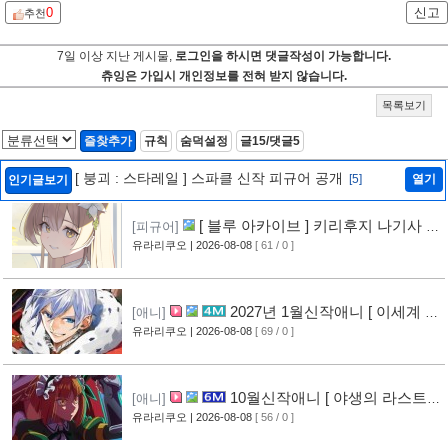
0
신고
추천
7일 이상 지난 게시물,
로그인을 하시면 댓글작성이 가능합니다.
츄잉은 가입시 개인정보를 전혀 받지 않습니다.
목록보기
즐찾추가
규칙
숨덕설정
글15/댓글5
[ 붕괴 : 스타레일 ] 스파클 신작 피규어 공개
[5]
열기
인기글보기
[ 블루 아카이브 ] 키리후지 나기사 신
[피규어]
작 피규어 공개
유라리쿠오
| 2026-08-08
[ 61 / 0 ]
[1]
2027년 1월신작애니 [ 이세계 전
[애니]
생 소동기 ] PV 영상 공개
유라리쿠오
| 2026-08-08
[ 69 / 0 ]
[1]
10월신작애니 [ 야생의 라스트
[애니]
보스가 나타났다! ] 2기 PV 영상 공개
유라리쿠오
| 2026-08-08
[ 56 / 0 ]
[1]