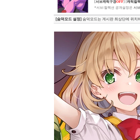
[
서브캐릭구경
OFF
]
[
캐릭컬
*서브/컬렉션 공개설정은
서브
[숨덕모드 설정]
숨덕모드는 게시판 최상단에 위치해