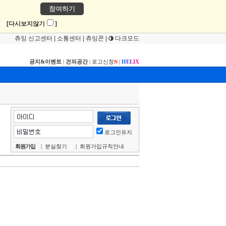
참여하기
!
[다시보지않기
]
츄잉 신고센터
|
소통센터
|
츄잉콘
|
다크모드
공지&이벤트
|
건의공간
|
로고신청
|
H
E
L
I
X
N
로그인유지
회원가입
|
분실찾기
|
회원가입규칙안내