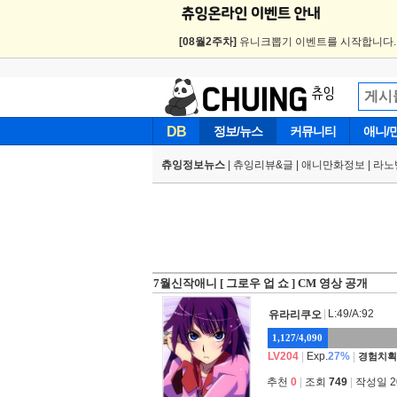
[08월2주차]
유니크뽑기 이벤트를 시작합니다
DB
정보/뉴스
커뮤니티
애니/
츄잉정보뉴스
|
츄잉리뷰&글
|
애니만화정보
|
라노
7월신작애니 [ 그로우 업 쇼 ] CM 영상 공개
|
L:49/A:92
유라리쿠오
1,127/4,090
LV204
|
Exp.
27%
|
경험치획
추천
0
|
조회
749
|
작성일 202