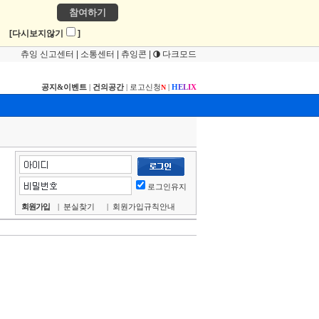
참여하기
!
[다시보지않기
]
츄잉 신고센터
|
소통센터
|
츄잉콘
|
다크모드
공지&이벤트
|
건의공간
|
로고신청
|
H
E
L
I
X
N
로그인유지
회원가입
|
분실찾기
|
회원가입규칙안내