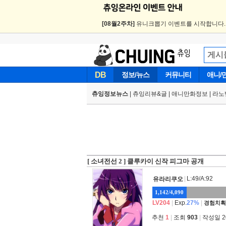
[08월2주차]
유니크뽑기 이벤트를 시작합니다
DB
정보/뉴스
커뮤니티
애니/
츄잉정보뉴스
|
츄잉리뷰&글
|
애니만화정보
|
라노
[ 소녀전선 2 ] 클루카이 신작 피그마 공개
|
L:49/A:92
유라리쿠오
1,142/4,090
LV204
|
Exp.
27%
|
경험치획
추천
1
|
조회
903
|
작성일 202