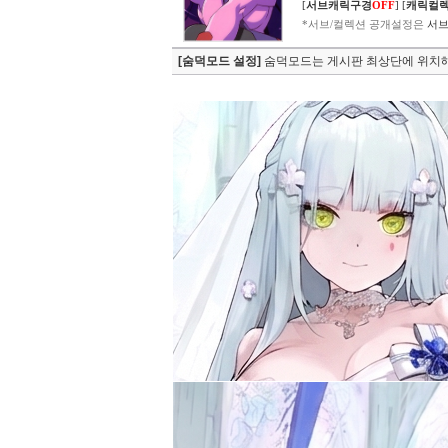
[
서브캐릭구경
OFF
]
[
캐릭컬
*서브/컬렉션 공개설정은
서브
[숨덕모드 설정]
숨덕모드는 게시판 최상단에 위치해