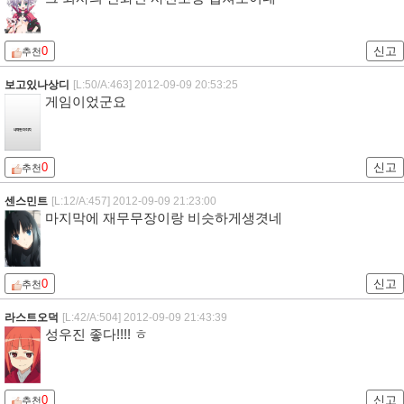
0
신고
추천
보고있나상디
[L:50/A:463]
2012-09-09 20:53:25
게임이었군요
0
신고
추천
센스민트
[L:12/A:457]
2012-09-09 21:23:00
마지막에 재무무장이랑 비슷하게생겻네
0
신고
추천
라스트오덕
[L:42/A:504]
2012-09-09 21:43:39
성우진 좋다!!!! ㅎ
0
신고
추천