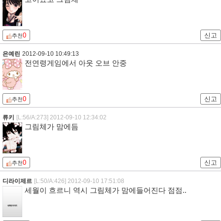
0
신고
추천
은예린
2012-09-10 10:49:13
전연령게임에서 아웃 오브 안중
0
신고
추천
류키
[L:56/A:273]
2012-09-10 12:34:02
그림체가 맘에듬
0
신고
추천
디라이제르
[L:50/A:426]
2012-09-10 17:51:08
세월이 흐르니 역시 그림체가 맘에들어진다 점점..