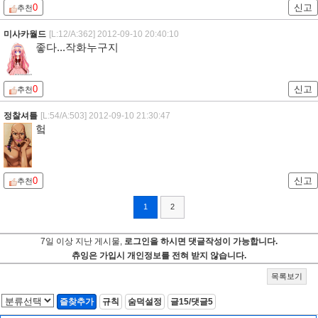
0
신고
추천
미사카월드
[L:12/A:362]
2012-09-10 20:40:10
좋다...작화누구지
0
신고
추천
정찰셔틀
[L:54/A:503]
2012-09-10 21:30:47
헠
0
신고
추천
1
2
7일 이상 지난 게시물,
로그인을 하시면 댓글작성이 가능합니다.
츄잉은 가입시 개인정보를 전혀 받지 않습니다.
목록보기
즐찾추가
규칙
숨덕설정
글15/댓글5