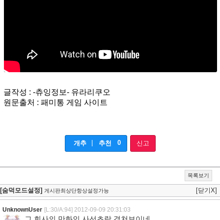
글작성 : -츄잉정보- 유라리쿠오
원문출처 : 패미통 게임 사이트
|
0
개추
추천
신고
목록보기
[숨덕모드설정]
[닫기X]
게시판최상단항상설정가능
UnknownUser
[L:30/A:94]
2012-09-09 20:31:03
그 회사의 만화인 사선초랑 겹쳐보이네