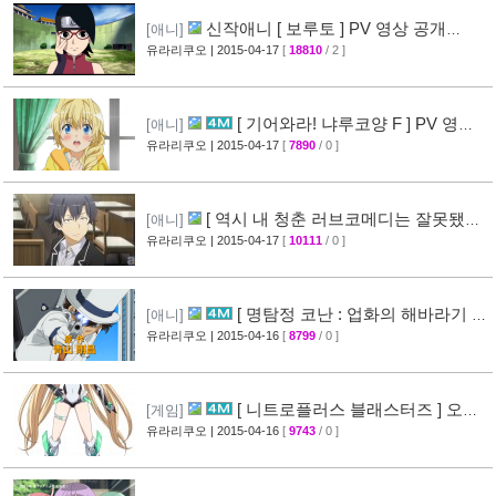
신작애니 [ 보루토 ] PV 영상 공개
[애니]
(BORUTO)
유라리쿠오
| 2015-04-17
[
18810
/ 2 ]
[68]
[ 기어와라! 냐루코양 F ] PV 영상
[애니]
공개
유라리쿠오
| 2015-04-17
[
7890
/ 0 ]
[32]
[ 역시 내 청춘 러브코메디는 잘못됐다
[애니]
속 ] 3화 선행컷 + 개요 공개
유라리쿠오
| 2015-04-17
[
10111
/ 0 ]
[34]
[ 명탐정 코난 : 업화의 해바라기 ]
[애니]
CM 영상 공개
유라리쿠오
| 2015-04-16
[
8799
/ 0 ]
[40]
[ 니트로플러스 블래스터즈 ] 오프
[게임]
닝 영상 공개
유라리쿠오
| 2015-04-16
[
9743
/ 0 ]
[32]