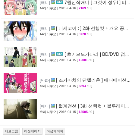
7월신작애니 [ 그것이 성우! ] 티저
[애니]
영상 공개
유라리쿠오
| 2015-04-16
[
7169
/ 0 ]
[26]
[ 니세코이 : ] 2화 선행컷 + 개요 공
[애니]
개
유라리쿠오
| 2015-04-16
[
9720
/ 0 ]
[31]
[ 츠키모노가타리 ] BD/DVD 점포
[애니]
특전 일러스트 공개
유라리쿠오
| 2015-04-15
[
12081
/ 0 ]
[35]
[ 조카마치의 단델리온 ] 애니메이션화
[만화]
결정
유라리쿠오
| 2015-04-15
[
5893
/ 0 ]
[24]
[ 혈계전선 ] 3화 선행컷 + 블루레이
[애니]
CM 영상 공개
유라리쿠오
| 2015-04-15
[
12505
/ 0 ]
[20]
새로고침
이전페이지
다음페이지