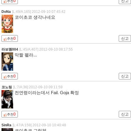
0
신고
추천
DoNa
[L:49/A:165]
2012-09-10 07:45:42
코이초코 생각나네요
0
신고
추천
라보멤004
[L:45/A:407]
2012-09-10 08:17:55
막짤 펠라...
0
신고
추천
코노링
[L:7/A:36]
2012-09-10 09:11:59
전연령이라는데서 Fail. Goja 확정
0
신고
추천
SinRa
[L:47/A:159]
2012-09-10 10:40:48
코이쵸코 그림체