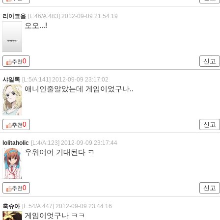
리이코올
[L:46/A:483]
2012-09-09 21:54:19
오오...!
0
신고
추천
샤일록
[L:5/A:141]
2012-09-09 23:17:02
애니인줄알았는데 게임이었구나..
0
신고
추천
lolitaholic
[L:4/A:123]
2012-09-09 23:17:44
우워어어 기대된다 ㅋ
0
신고
추천
흑슈아
[L:54/A:447]
2012-09-09 23:44:16
게임이엇구나 ㅋㅋ