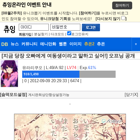
참여하기
[08월2주차]
유니크뽑기 이벤트를 시작합니다.
[참여하기]
를 누르시면 비로그
인도 참여할 수 있으며,
유니크당첨 기회
를 노려보세요!
[다시보지 않기
]
|
분실찾기
|
다크모드
|
로그인유지
회원가입
DB
뉴스
커뮤니티
애니만화
웹툰
이미지
츄온2
츄온
▼
[지금 당장 오빠에게 여동생이라고 말하고 싶어!] 오프닝 공개
DB
뉴스
커뮤니티
애니만화
웹툰
이미지
츄온2
츄온
유라리쿠오
| L:49/A:92 |
LV74
|
Exp.
61%
910/1,490
| 0 | 2012-09-09 20:29:33 | 6474 |
[숨덕모드설정]
[닫기X]
게시판최상단항상설정가능