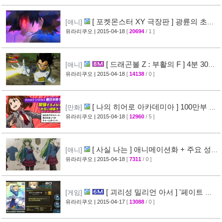
[ 포켓몬스터 XY 극장판 ] 광륜의 초마
[애니]
신 후파 PV 영상 공개
유라리쿠오
| 2015-04-18
[
20694
/ 1 ]
[47]
[ 드래곤볼 Z : 부활의 F ] 4분 30초
[애니]
스토리 영상 공개
유라리쿠오
| 2015-04-18
[
14138
/ 0 ]
[38]
[ 나의 히어로 아카데미아 ] 100만부 돌
[만화]
파 & 특설페이지 오픈
유라리쿠오
| 2015-04-18
[
12960
/ 5 ]
[44]
[ 사실 나는 ] 애니메이션화 + 주요 성우
[애니]
진 명단 공개
유라리쿠오
| 2015-04-18
[
7311
/ 0 ]
[32]
[ 괴리성 밀리언 아서 ] '페이트 스
[게임]
테이 나이트' 제휴 이벤트 정보
유라리쿠오
| 2015-04-17
[
13088
/ 0 ]
[45]