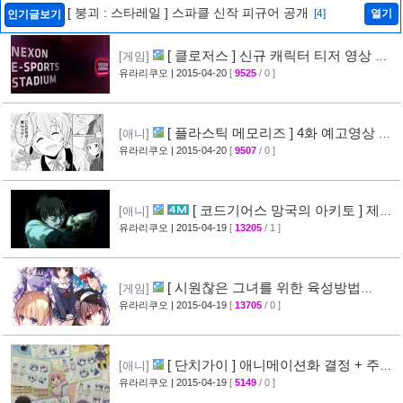
[ 붕괴 : 스타레일 ] 스파클 신작 피규어 공개
[4]
열기
인기글보기
[ 클로저스 ] 신규 캐릭터 티저 영상 공
[게임]
개
유라리쿠오
| 2015-04-20
[
9525
/ 0 ]
[42]
[ 플라스틱 메모리즈 ] 4화 예고영상 +
[애니]
애니메이션 비교 화면 공개
유라리쿠오
| 2015-04-20
[
9507
/ 0 ]
[19]
[ 코드기어스 망국의 아키토 ] 제3
[애니]
장 다이제스트 10분영상 공개
유라리쿠오
| 2015-04-19
[
13205
/ 1 ]
[40]
[ 시원찮은 그녀를 위한 육성방법
[게임]
blessing flowers ] 캐릭터 소개 영상 공개
유라리쿠오
| 2015-04-19
[
13705
/ 0 ]
[37]
[ 단치가이 ] 애니메이션화 결정 + 주요
[애니]
성우진 공개
유라리쿠오
| 2015-04-19
[
5149
/ 0 ]
[27]