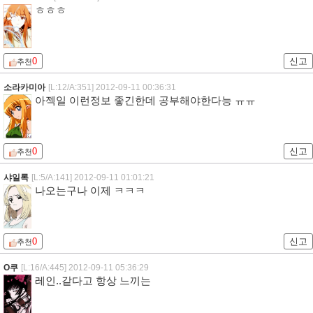
ㅎㅎㅎ
0
신고
추천
소라카미아
[L:12/A:351]
2012-09-11 00:36:31
아젝일 이런정보 좋긴한데 공부해야한다능 ㅠㅠ
0
신고
추천
샤일록
[L:5/A:141]
2012-09-11 01:01:21
나오는구나 이제 ㅋㅋㅋ
0
신고
추천
O쿠
[L:16/A:445]
2012-09-11 05:36:29
레인..같다고 항상 느끼는