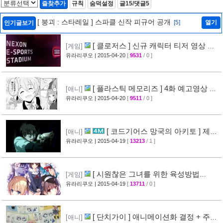
즐찾추가
규칙
숨덕설정
글15/댓글5
[ 붕괴 : 스타레일 ] 스파클 신작 피규어 공개
[5]
열기
인기글보기
[ 클로저스 ] 신규 캐릭터 티저 영상 공
[게임]
개
유라리쿠오
| 2015-04-20
[
9531
/ 0 ]
[42]
[ 플라스틱 메모리즈 ] 4화 예고영상 +
[애니]
애니메이션 비교 화면 공개
유라리쿠오
| 2015-04-20
[
9511
/ 0 ]
[19]
[ 코드기어스 망국의 아키토 ] 제3
[애니]
장 다이제스트 10분영상 공개
유라리쿠오
| 2015-04-19
[
13213
/ 1 ]
[40]
[ 시원찮은 그녀를 위한 육성방법
[게임]
blessing flowers ] 캐릭터 소개 영상 공개
유라리쿠오
| 2015-04-19
[
13711
/ 0 ]
[37]
[ 단치가이 ] 애니메이션화 결정 + 주요
[애니]