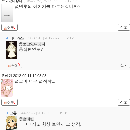
보고있나상디
[L:50/A:463]
2012-09-11 13:17:39
몇년후의 이야기를 다루는겁니까?
0
신고
추천
에이와스
[L:30/A:518]
2012-09-11 16:06:11
@보고있나상디
총집편인듯?
0
신고
추천
은예린
2012-09-11 16:03:53
얼굴이 너무 넓적함...
0
신고
추천
크츄
[L:44/A:527]
2012-09-11 19:18:11
@은예린
ㅋㅋㅋ저도 항상 보면서 그 생각.