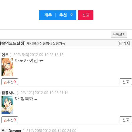
|
0
개추
추천
신고
목록보기
[숨덕모드설정]
[닫기X]
게시판최상단항상설정가능
언트
[L:39/A:543]
2012-09-10 23:18:13
마도카 여신 ㅠ
0
신고
추천
잡동사니
[L:2/A:121]
2012-09-10 23:21:14
아 행복해...
0
신고
추천
MeltDowner
[L:31/A:205]
2012-09-11 00:24:00