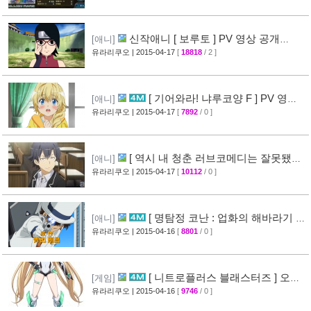
신작애니 [ 보루토 ] PV 영상 공개
[애니]
(BORUTO)
유라리쿠오
| 2015-04-17
[
18818
/ 2 ]
[68]
[ 기어와라! 냐루코양 F ] PV 영상
[애니]
공개
유라리쿠오
| 2015-04-17
[
7892
/ 0 ]
[32]
[ 역시 내 청춘 러브코메디는 잘못됐다
[애니]
속 ] 3화 선행컷 + 개요 공개
유라리쿠오
| 2015-04-17
[
10112
/ 0 ]
[34]
[ 명탐정 코난 : 업화의 해바라기 ]
[애니]
CM 영상 공개
유라리쿠오
| 2015-04-16
[
8801
/ 0 ]
[40]
[ 니트로플러스 블래스터즈 ] 오프
[게임]
닝 영상 공개
유라리쿠오
| 2015-04-16
[
9746
/ 0 ]
[32]