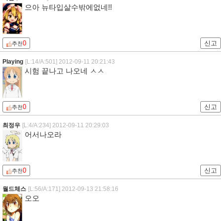
으아 뉴타입살수밖에없네!!
0
신고
추천
Playing
[L:14/A:501]
2012-09-11 20:21:43
시험 끝나고 나오네 ㅅㅅ
0
신고
추천
최정우
[L:4/A:234]
2012-09-11 20:29:03
어서나오라
0
신고
추천
월드체스
[L:56/A:171]
2012-09-13 21:58:16
오오