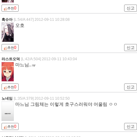
0
신고
추천
흑슈아
[L:54/A:447]
2012-09-11 10:28:08
오호
0
신고
추천
라스트오덕
[L:42/A:504]
2012-09-11 10:43:04
마느님..ㅠ
0
신고
추천
노네임
[L:35/A:379]
2012-09-11 10:52:50
마느님 그림체는 이렇게 호구스러워야 어울림 ㅇㅇ
0
신고
추천