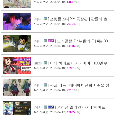
성우진 공개
유라리쿠오
| 2015-04-19
[
5155
/ 0 ]
[27]
[ 포켓몬스터 XY 극장판 ] 광륜의 초마
[애니]
신 후파 PV 영상 공개
유라리쿠오
| 2015-04-18
[
20704
/ 1 ]
[47]
[ 드래곤볼 Z : 부활의 F ] 4분 30초
[애니]
스토리 영상 공개
유라리쿠오
| 2015-04-18
[
14146
/ 0 ]
[38]
[ 나의 히어로 아카데미아 ] 100만부 돌
[만화]
파 & 특설페이지 오픈
유라리쿠오
| 2015-04-18
[
12961
/ 5 ]
[44]
[ 사실 나는 ] 애니메이션화 + 주요 성우
[애니]
진 명단 공개
유라리쿠오
| 2015-04-18
[
7316
/ 0 ]
[32]
[ 괴리성 밀리언 아서 ] '페이트 스
[게임]
테이 나이트' 제휴 이벤트 정보
유라리쿠오
| 2015-04-17
[
13095
/ 0 ]
[45]