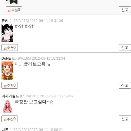
0
신고
추천
류키
[L:56/A:273]
2012-09-11 16:31:36
하앍 하앍
0
신고
추천
DoNa
[L:49/A:165]
2012-09-11 16:33:34
아....빨리보고픔 ㅠ
0
신고
추천
미사카월드
[L:12/A:362]
2012-09-11 17:59:42
극장판 보고싶다~☆
0
신고
추천
나론
[L:33/A:201]
2012-09-11 18:06:21