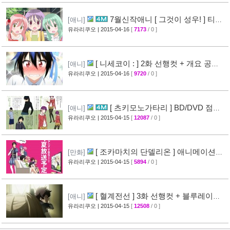
7월신작애니 [ 그것이 성우! ] 티저
[애니]
영상 공개
유라리쿠오
| 2015-04-16
[
7173
/ 0 ]
[26]
[ 니세코이 : ] 2화 선행컷 + 개요 공
[애니]
개
유라리쿠오
| 2015-04-16
[
9720
/ 0 ]
[31]
[ 츠키모노가타리 ] BD/DVD 점포
[애니]
특전 일러스트 공개
유라리쿠오
| 2015-04-15
[
12087
/ 0 ]
[35]
[ 조카마치의 단델리온 ] 애니메이션화
[만화]
결정
유라리쿠오
| 2015-04-15
[
5894
/ 0 ]
[24]
[ 혈계전선 ] 3화 선행컷 + 블루레이
[애니]
CM 영상 공개
유라리쿠오
| 2015-04-15
[
12508
/ 0 ]
[20]