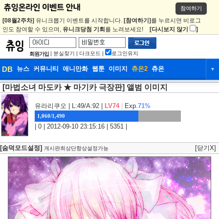
참여하기
[08월2주차]
유니크뽑기 이벤트를 시작합니다.
[참여하기]
를 누르시면 비로그
인도 참여할 수 있으며,
유니크당첨 기회
를 노려보세요!
[다시보지 않기
]
|
분실찾기
|
다크모드
|
로그인유지
회원가입
DB
뉴스
커뮤니티
애니만화
웹툰
이미지
츄온2
츄온
▼
[마법소녀 마도카 ★ 마기카 극장판] 앨범 이미지
DB
뉴스
커뮤니티
애니만화
웹툰
이미지
츄온2
츄온
유라리쿠오
| L:49/A:92 |
LV74
|
Exp.
71%
1,060/1,490
| 0 | 2012-09-10 23:15:16 | 5351 |
[숨덕모드설정]
[닫기X]
게시판최상단항상설정가능