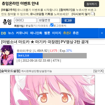
참여하기
[08월2주차]
유니크뽑기 이벤트를 시작합니다.
[참여하기]
를 누르시면 비로그
인도 참여할 수 있으며,
유니크당첨 기회
를 노려보세요!
[다시보지 않기
]
|
분실찾기
|
다크모드
|
로그인유지
회원가입
DB
뉴스
커뮤니티
애니만화
웹툰
이미지
츄온2
츄온
▼
[마법소녀 마도카 ★ 마기카 극장판] PV영상 2탄 공개
DB
뉴스
커뮤니티
애니만화
웹툰
이미지
츄온2
츄온
유라리쿠오
| L:49/A:92 |
LV75
|
Exp.
37%
564/1,510
| 0 | 2012-09-16 02:33:48 | 4774 |
[숨덕모드설정]
[닫기X]
게시판최상단항상설정가능