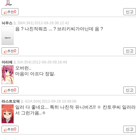
0
신고
추천
늬우스
[L:39/A:391]
2012-09-26 06:12:42
음 ? 나친적뭐죠 ... ? 브리키씨가아닌데 음 ?
0
신고
추천
아리에
[L:5/A:354]
2012-09-26 09:16:49
오버런..
마음이 아프다 정말.
0
신고
추천
라스트오덕
[L:42/A:504]
2012-09-26 10:48:06
일러 다 좋네요... 특히 나친적 유니버즈!! ㅎ 칸토쿠씨 일러라
서 그런가욤..ㅎ
0
신고
추천