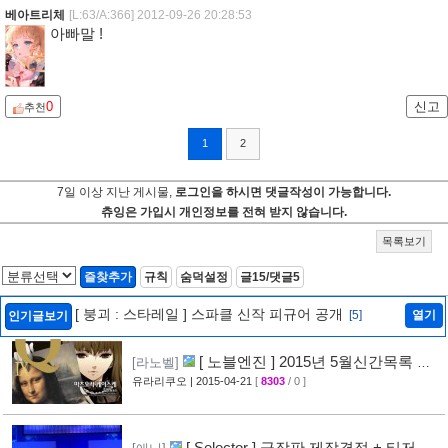
베아트리체
[L:63/A:366]
2012-09-26 20:28:53
아빠말 !
0
신고
추천
1
2
7일 이상 지난 게시물,
로그인을 하시면 댓글작성이 가능합니다.
츄잉은 가입시 개인정보를 전혀 받지 않습니다.
목록보기
즐찾추가
규칙
숨덕설정
글15/댓글5
[ 붕괴 : 스타레일 ] 스파클 신작 피규어 공개
[5]
열기
인기글보기
[ 노블엔진 ] 2015년 5월신간목록 공
[라노벨]
개
유라리쿠오
| 2015-04-21
[
8303
/ 0 ]
[28]
[ Selector ] 극장판 제작결정 + 티저 영