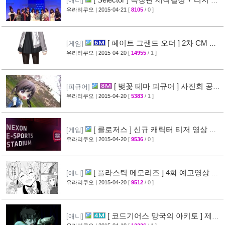
[애니]
상 공개
유라리쿠오
| 2015-04-21
[
8105
/ 0 ]
[24]
[ 페이트 그랜드 오더 ] 2차 CM 영
[게임]
상 공개 ( Fate/Grand Order )
유라리쿠오
| 2015-04-20
[
14955
/ 1 ]
[38]
[ 벚꽃 테마 피규어 ] 사진회 공개
[피규어]
( 굿스마일 )
유라리쿠오
| 2015-04-20
[
5383
/ 1 ]
[29]
[ 클로저스 ] 신규 캐릭터 티저 영상 공
[게임]
개
유라리쿠오
| 2015-04-20
[
9536
/ 0 ]
[42]
[ 플라스틱 메모리즈 ] 4화 예고영상 +
[애니]
애니메이션 비교 화면 공개
유라리쿠오
| 2015-04-20
[
9512
/ 0 ]
[19]
[ 코드기어스 망국의 아키토 ] 제3
[애니]