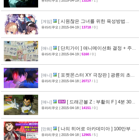
장 다이제스트 10분영상 공개
유라리쿠오
| 2015-04-19
[
13226
/ 1 ]
[40]
[ 시원찮은 그녀를 위한 육성방법
[게임]
blessing flowers ] 캐릭터 소개 영상 공개
유라리쿠오
| 2015-04-19
[
13718
/ 0 ]
[37]
[ 단치가이 ] 애니메이션화 결정 + 주요
[애니]
성우진 공개
유라리쿠오
| 2015-04-19
[
5160
/ 0 ]
[27]
[ 포켓몬스터 XY 극장판 ] 광륜의 초마
[애니]
신 후파 PV 영상 공개
유라리쿠오
| 2015-04-18
[
20717
/ 1 ]
[47]
[ 드래곤볼 Z : 부활의 F ] 4분 30초
[애니]
스토리 영상 공개
유라리쿠오
| 2015-04-18
[
14151
/ 0 ]
[38]
[ 나의 히어로 아카데미아 ] 100만부 돌
[만화]
파 & 특설페이지 오픈
유라리쿠오
| 2015-04-18
[
12965
/ 5 ]
[44]