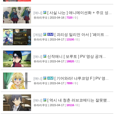
[ 사실 나는 ] 애니메이션화 + 주요 성우
[애니]
진 명단 공개
유라리쿠오
| 2015-04-18
[
7320
/ 0 ]
[32]
[ 괴리성 밀리언 아서 ] '페이트 스
[게임]
테이 나이트' 제휴 이벤트 정보
유라리쿠오
| 2015-04-17
[
13100
/ 0 ]
[45]
신작애니 [ 보루토 ] PV 영상 공개
[애니]
(BORUTO)
유라리쿠오
| 2015-04-17
[
18820
/ 2 ]
[68]
[ 기어와라! 냐루코양 F ] PV 영상
[애니]
공개
유라리쿠오
| 2015-04-17
[
7899
/ 0 ]
[32]
[ 역시 내 청춘 러브코메디는 잘못됐다
[애니]
속 ] 3화 선행컷 + 개요 공개
유라리쿠오
| 2015-04-17
[
10116
/ 0 ]
[34]