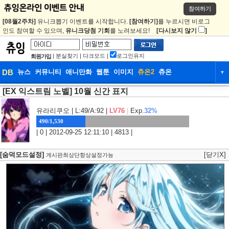
참여하기
[08월2주차]
유니크뽑기 이벤트를 시작합니다.
[참여하기]
를 누르시면 비로그
인도 참여할 수 있으며,
유니크당첨 기회
를 노려보세요!
[다시보지 않기
]
|
분실찾기
|
다크모드
|
로그인유지
회원가입
DB
뉴스
커뮤니티
애니만화
웹툰
이미지
츄온2
츄온
▼
[EX 익스트림 노벨] 10월 신간 표지
DB
뉴스
커뮤니티
애니만화
웹툰
이미지
츄온2
츄온
유라리쿠오
| L:49/A:92 |
LV76
|
Exp.
32%
490/1,530
| 0 | 2012-09-25 12:11:10 | 4813 |
[숨덕모드설정]
[닫기X]
게시판최상단항상설정가능