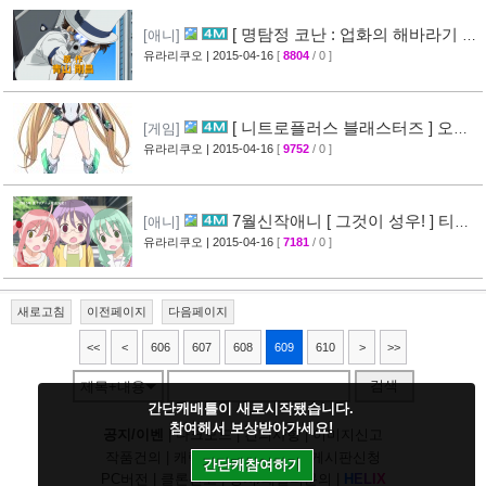
[ 명탐정 코난 : 업화의 해바라기 ]
[애니]
CM 영상 공개
유라리쿠오
| 2015-04-16
[
8804
/ 0 ]
[40]
[ 니트로플러스 블래스터즈 ] 오프
[게임]
닝 영상 공개
유라리쿠오
| 2015-04-16
[
9752
/ 0 ]
[32]
7월신작애니 [ 그것이 성우! ] 티저
[애니]
영상 공개
유라리쿠오
| 2015-04-16
[
7181
/ 0 ]
[26]
새로고침
이전페이지
다음페이지
<<
<
606
607
608
609
610
>
>>
검색
제목+내용
간단캐배틀이 새로시작됐습니다.
참여해서 보상받아가세요!
공지/이벤
|
다크모드
|
건의사항
|
이미지신고
작품건의
|
캐릭건의
|
기타디비
|
게시판신청
간단캐참여하기
PC버전
|
클론신고
|
정지/패널티문의
|
H
E
L
I
X