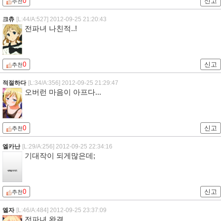
0
신고
추천
크츄
[L:44/A:527]
2012-09-25 21:20:43
전파녀 나친적..!
0
신고
추천
적절하다
[L:34/A:356]
2012-09-25 21:29:47
오버런 마음이 아프다...
0
신고
추천
엘카난
[L:29/A:256]
2012-09-25 22:34:16
기대작이 되게많은데;
0
신고
추천
엘자
[L:46/A:484]
2012-09-25 23:37:09
전파녀 완결