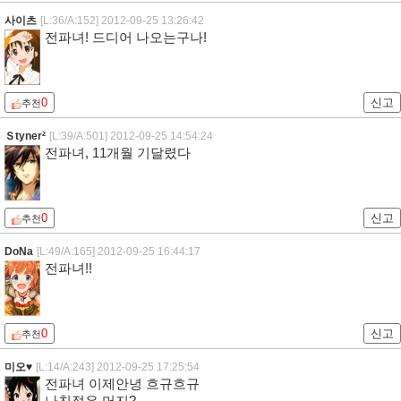
사이츠
[L:36/A:152]
2012-09-25 13:26:42
전파녀! 드디어 나오는구나!
0
신고
추천
Ｓtyner²
[L:39/A:501]
2012-09-25 14:54:24
전파녀, 11개월 기달렸다
0
신고
추천
DoNa
[L:49/A:165]
2012-09-25 16:44:17
전파녀!!
0
신고
추천
미오♥
[L:14/A:243]
2012-09-25 17:25:54
전파녀 이제안녕 흐규흐규