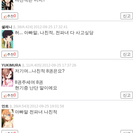
나친적은 머지?
0
신고
추천
셀레니
[L:38/A:424]
2012-09-25 17:32:41
허... 아빠말, 나친적, 전파녀 다 사고싶당
0
신고
추천
YUKIMURA
[L:11/A:405]
2012-09-25 17:37:26
저기여...나친적 8권은요?
8권주세여 8권
현기증 난단 말이에요
0
신고
추천
언트
[L:39/A:543]
2012-09-25 19:01:58
아빠말 전파녀 나친적