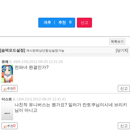
|
0
개추
추천
신고
목록보기
[숨덕모드설정]
[닫기X]
게시판최상단항상설정가능
유예
[L:49/A:155]
2012-09-25 12:21:29
전파녀 완결인가?
0
신고
추천
이스트
[L:16/A:231]
2012-09-25 12:41:41
나친적 유니버스는 뭔가요? 일러가 칸토쿠님이시네 브리키
님이 아니고
0
신고
추천