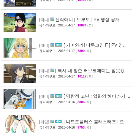
[45]
신작애니 [ 보루토 ] PV 영상 공개
[애니]
(BORUTO)
유라리쿠오
| 2015-04-17
[
18824
/ 2 ]
[68]
[ 기어와라! 냐루코양 F ] PV 영상
[애니]
공개
유라리쿠오
| 2015-04-17
[
7899
/ 0 ]
[32]
[ 역시 내 청춘 러브코메디는 잘못됐다
[애니]
속 ] 3화 선행컷 + 개요 공개
유라리쿠오
| 2015-04-17
[
10117
/ 0 ]
[34]
[ 명탐정 코난 : 업화의 해바라기 ]
[애니]
CM 영상 공개
유라리쿠오
| 2015-04-16
[
8806
/ 0 ]
[40]
[ 니트로플러스 블래스터즈 ] 오프
[게임]
닝 영상 공개
유라리쿠오
| 2015-04-16
[
9753
/ 0 ]
[32]