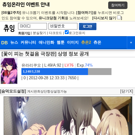
참여하기
[08월2주차]
유니크뽑기 이벤트를 시작합니다.
[참여하기]
를 누르시면 비로그
인도 참여할 수 있으며,
유니크당첨 기회
를 노려보세요!
[다시보지 않기
]
|
분실찾기
|
다크모드
|
로그인유지
회원가입
DB
뉴스
커뮤니티
애니만화
웹툰
이미지
츄온2
츄온
▼
[꽃이 피는 첫걸음 극장판] 상영 정보 공개
DB
뉴스
커뮤니티
애니만화
웹툰
이미지
츄온2
츄온
유라리쿠오
| L:49/A:92 |
LV76
|
Exp.
74%
1,140/1,530
| 0 | 2012-09-28 12:33:33 | 7650 |
[숨덕모드설정]
[닫기X]
게시판최상단항상설정가능