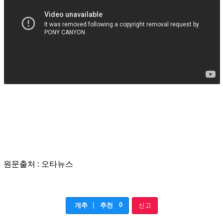
원문출처 : 오타뉴스
|
0
개추
추천
신고