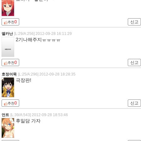
0
신고
추천
엘카난
[L:29/A:256]
2012-09-28 16:11:29
2기나해주지ㅠㅠㅠㅠ
0
신고
추천
호정어묵
[L:25/A:296]
2012-09-28 18:28:35
극장판!
0
신고
추천
언트
[L:39/A:543]
2012-09-28 18:53:46
후일담 가자