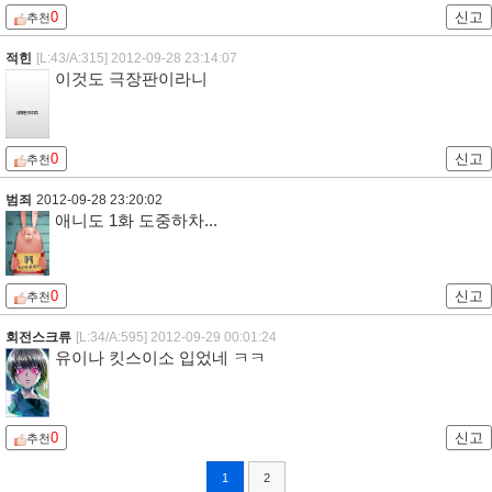
0
신고
추천
적힌
[L:43/A:315]
2012-09-28 23:14:07
이것도 극장판이라니
0
신고
추천
범죄
2012-09-28 23:20:02
애니도 1화 도중하차...
0
신고
추천
회전스크류
[L:34/A:595]
2012-09-29 00:01:24
유이나 킷스이소 입었네 ㅋㅋ
0
신고
추천
1
2