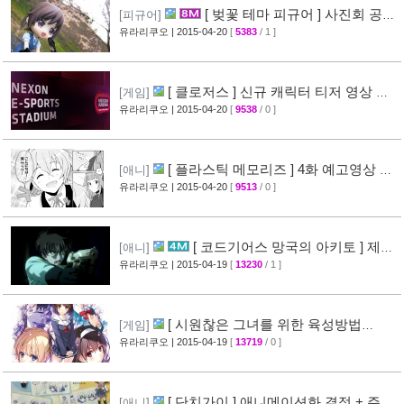
[ 벚꽃 테마 피규어 ] 사진회 공개
[피규어]
( 굿스마일 )
유라리쿠오
| 2015-04-20
[
5383
/ 1 ]
[29]
[ 클로저스 ] 신규 캐릭터 티저 영상 공
[게임]
개
유라리쿠오
| 2015-04-20
[
9538
/ 0 ]
[42]
[ 플라스틱 메모리즈 ] 4화 예고영상 +
[애니]
애니메이션 비교 화면 공개
유라리쿠오
| 2015-04-20
[
9513
/ 0 ]
[19]
[ 코드기어스 망국의 아키토 ] 제3
[애니]
장 다이제스트 10분영상 공개
유라리쿠오
| 2015-04-19
[
13230
/ 1 ]
[40]
[ 시원찮은 그녀를 위한 육성방법
[게임]
blessing flowers ] 캐릭터 소개 영상 공개
유라리쿠오
| 2015-04-19
[
13719
/ 0 ]
[37]
[ 단치가이 ] 애니메이션화 결정 + 주요
[애니]