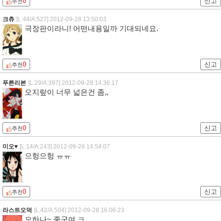
0
신고
추천
크츄
[L:44/A:527]
2012-09-28 13:50:03
극장판이라니! 어떤내용일까 기대되네요.
0
신고
추천
푸른리본
[L:29/A:397]
2012-09-28 14:36:17
오지랖이 너무 넓은건 좀,,
0
신고
추천
미오♥
[L:14/A:243]
2012-09-28 14:54:07
으헝으헝 ㅠㅠ
0
신고
추천
라스트오덕
[L:42/A:504]
2012-09-28 16:06:23
오하나~ 좋군여 ㅋ