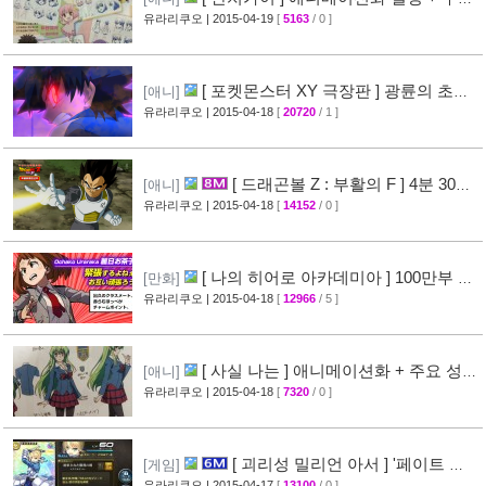
성우진 공개
유라리쿠오
| 2015-04-19
[
5163
/ 0 ]
[27]
[ 포켓몬스터 XY 극장판 ] 광륜의 초마
[애니]
신 후파 PV 영상 공개
유라리쿠오
| 2015-04-18
[
20720
/ 1 ]
[47]
[ 드래곤볼 Z : 부활의 F ] 4분 30초
[애니]
스토리 영상 공개
유라리쿠오
| 2015-04-18
[
14152
/ 0 ]
[38]
[ 나의 히어로 아카데미아 ] 100만부 돌
[만화]
파 & 특설페이지 오픈
유라리쿠오
| 2015-04-18
[
12966
/ 5 ]
[44]
[ 사실 나는 ] 애니메이션화 + 주요 성우
[애니]
진 명단 공개
유라리쿠오
| 2015-04-18
[
7320
/ 0 ]
[32]
[ 괴리성 밀리언 아서 ] '페이트 스
[게임]
테이 나이트' 제휴 이벤트 정보
유라리쿠오
| 2015-04-17
[
13100
/ 0 ]