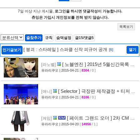
7일 이상 지난 게시물,
로그인을 하시면 댓글작성이 가능합니다.
츄잉은 가입시 개인정보를 전혀 받지 않습니다.
목록보기
즐찾추가
규칙
숨덕설정
글15/댓글5
[ 붕괴 : 스타레일 ] 스파클 신작 피규어 공개
[6]
열기
인기글보기
[ 노블엔진 ] 2015년 5월신간목록 공
[라노벨]
개
유라리쿠오
| 2015-04-21
[
8304
/ 0 ]
[28]
[ Selector ] 극장판 제작결정 + 티저 영
[애니]
상 공개
유라리쿠오
| 2015-04-21
[
8106
/ 0 ]
[24]
[ 페이트 그랜드 오더 ] 2차 CM 영
[게임]
상 공개 ( Fate/Grand Order )
유라리쿠오
| 2015-04-20
[
14956
/ 1 ]
[38]