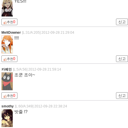
YES!!!
0
신고
추천
MeltDowner
[L:31/A:205]
2012-09-28 21:29:04
!!!!
0
신고
추천
카폐인
[L:5/A:56]
2012-09-28 21:59:14
조쿤 조아~
0
신고
추천
smothy
[L:60/A:349]
2012-09-28 22:38:24
밧줄 !?