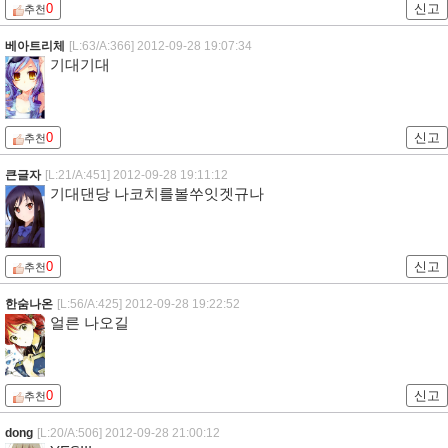
0
신고
추천
베아트리체
[L:63/A:366]
2012-09-28 19:07:34
기대기대
0
신고
추천
큰글자
[L:21/A:451]
2012-09-28 19:11:12
기대댄당 나코치를볼쑤잇겟규나
0
신고
추천
한숨나온
[L:56/A:425]
2012-09-28 19:22:52
얼른 나오길
0
신고
추천
dong
[L:20/A:506]
2012-09-28 21:00:12