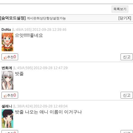
목록보기
[숨덕모드설정]
[닫기X]
게시판최상단항상설정가능
DoNa
[L:49/A:165]
2012-09-28 12:39:46
으앗!!!!!좋네요
0
신고
추천
변화계
[L:45/A:595]
2012-09-28 12:47:29
밧줄
0
신고
추천
셀레니
[L:38/A:424]
2012-09-28 12:49:04
밧줄 나오는 애니 이름이 이거구나