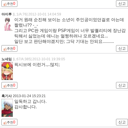
0
신고
추천
아이루
[L:1/A:76]
2012-10-01 14:04:59
이거 원래 순진해 보이는 소년이 주인공이었던걸로 아는데
짤렸나?? -_-
그리고 PC판 게임이랑 PSP게임이 너무 발퀄리티에 장난감
틱해서 싫었는데 애니는 멀쩡하려나 모르겠네요...
일단 보고 판단해야겠지만; 그닥 기대는 안되요..........
0
신고
추천
노네임
[L:67/A:385]
2012-10-01 19:39:05
픽시브에 이런거.,..많지;
0
신고
추천
흑기사
2013-01-24 15:23:21
일독하고 갑니다.
감사합니다.
0
신고
추천