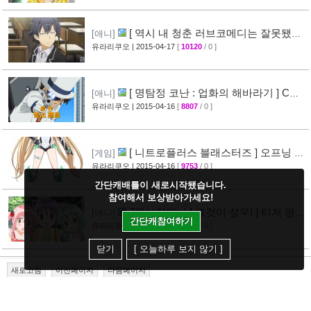
[ 역시 내 청춘 러브코메디는 잘못됐다
[애니]
속 ] 3화 선행컷 + 개요 공개
유라리쿠오
| 2015-04-17
[
10120
/ 0 ]
[34]
[ 명탐정 코난 : 업화의 해바라기 ] CM
[애니]
영상 공개
유라리쿠오
| 2015-04-16
[
8807
/ 0 ]
[40]
[ 니트로플러스 블래스터즈 ] 오프닝 영
[게임]
상 공개
유라리쿠오
| 2015-04-16
[
9753
/ 0 ]
[32]
간단캐배틀이 새로시작됐습니다.
참여해서 보상받아가세요!
7월신작애니 [ 그것이 성우! ] 티저 영상
[애니]
간단캐참여하기
공개
유라리쿠오
| 2015-04-16
[
7182
/ 0 ]
[26]
닫기
[ 오늘하루 보지 않기 ]
새로고침
이전페이지
다음페이지
<<
<
606
607
608
609
610
>
>>