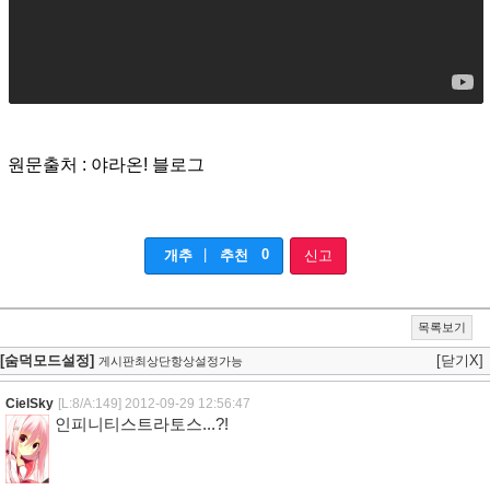
원문출처 : 야라온! 블로그
|
0
개추
추천
신고
목록보기
[숨덕모드설정]
[닫기X]
게시판최상단항상설정가능
CielSky
[L:8/A:149]
2012-09-29 12:56:47
인피니티스트라토스...?!