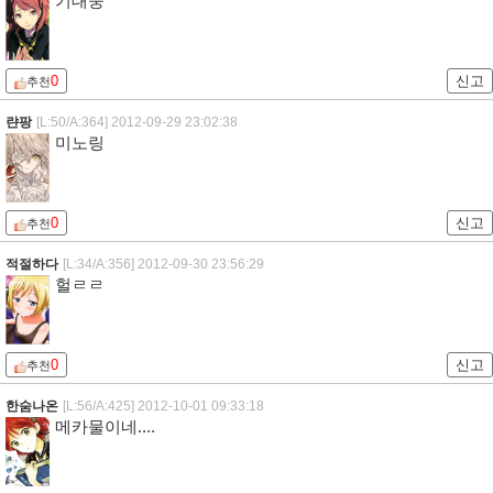
기대중
0
신고
추천
랸팡
[L:50/A:364]
2012-09-29 23:02:38
미노링
0
신고
추천
적절하다
[L:34/A:356]
2012-09-30 23:56:29
헐ㄹㄹ
0
신고
추천
한숨나온
[L:56/A:425]
2012-10-01 09:33:18
메카물이네....