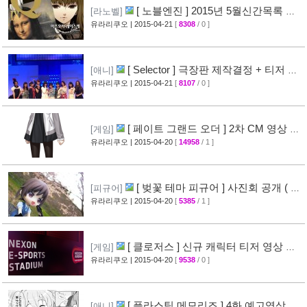
[ 노블엔진 ] 2015년 5월신간목록 공
[라노벨]
개
유라리쿠오
| 2015-04-21
[
8308
/ 0 ]
[28]
[ Selector ] 극장판 제작결정 + 티저 영
[애니]
상 공개
유라리쿠오
| 2015-04-21
[
8107
/ 0 ]
[24]
[ 페이트 그랜드 오더 ] 2차 CM 영상 공
[게임]
개 ( Fate/Grand Order )
유라리쿠오
| 2015-04-20
[
14958
/ 1 ]
[38]
[ 벚꽃 테마 피규어 ] 사진회 공개 ( 굿
[피규어]
스마일 )
유라리쿠오
| 2015-04-20
[
5385
/ 1 ]
[29]
[ 클로저스 ] 신규 캐릭터 티저 영상 공
[게임]
개
유라리쿠오
| 2015-04-20
[
9538
/ 0 ]
[42]
[ 플라스틱 메모리즈 ] 4화 예고영상 +
[애니]