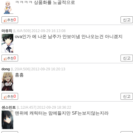
ㅋㅋㅋㅋ 상품화를 노골적으로
0
신고
추천
마유치
[L:6/A:509]
2012-09-29 16:13:08
ova인가 에 나온 남주가 안보이냄 안나오는건 아니겠지
0
신고
추천
dong
[L:20/A:506]
2012-09-29 16:20:13
흠흠
0
신고
추천
센스민트
[L:12/A:457]
2012-09-29 18:36:22
맨위에 캐릭터는 맘에들지만 SF는보지않는지라