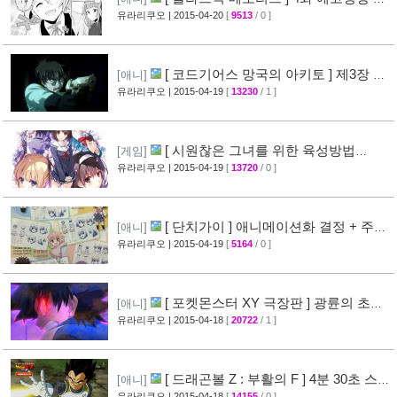
애니메이션 비교 화면 공개
유라리쿠오
| 2015-04-20
[
9513
/ 0 ]
[19]
[ 코드기어스 망국의 아키토 ] 제3장 다
[애니]
이제스트 10분영상 공개
유라리쿠오
| 2015-04-19
[
13230
/ 1 ]
[40]
[ 시원찮은 그녀를 위한 육성방법
[게임]
blessing flowers ] 캐릭터 소개 영상 공개
유라리쿠오
| 2015-04-19
[
13720
/ 0 ]
[37]
[ 단치가이 ] 애니메이션화 결정 + 주요
[애니]
성우진 공개
유라리쿠오
| 2015-04-19
[
5164
/ 0 ]
[27]
[ 포켓몬스터 XY 극장판 ] 광륜의 초마
[애니]
신 후파 PV 영상 공개
유라리쿠오
| 2015-04-18
[
20722
/ 1 ]
[47]
[ 드래곤볼 Z : 부활의 F ] 4분 30초 스토
[애니]
리 영상 공개
유라리쿠오
| 2015-04-18
[
14155
/ 0 ]