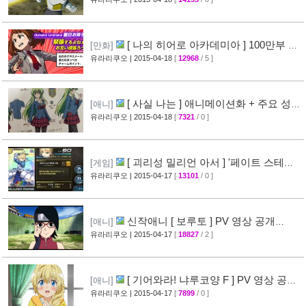
[38]
[ 나의 히어로 아카데미아 ] 100만부 돌
[만화]
파 & 특설페이지 오픈
유라리쿠오
| 2015-04-18
[
12968
/ 5 ]
[44]
[ 사실 나는 ] 애니메이션화 + 주요 성우
[애니]
진 명단 공개
유라리쿠오
| 2015-04-18
[
7321
/ 0 ]
[32]
[ 괴리성 밀리언 아서 ] '페이트 스테이
[게임]
나이트' 제휴 이벤트 정보
유라리쿠오
| 2015-04-17
[
13101
/ 0 ]
[45]
신작애니 [ 보루토 ] PV 영상 공개
[애니]
(BORUTO)
유라리쿠오
| 2015-04-17
[
18827
/ 2 ]
[68]
[ 기어와라! 냐루코양 F ] PV 영상 공
[애니]
개
유라리쿠오
| 2015-04-17
[
7899
/ 0 ]
[32]