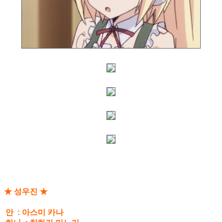
★ 성우진 ★
안 : 아스미 카나