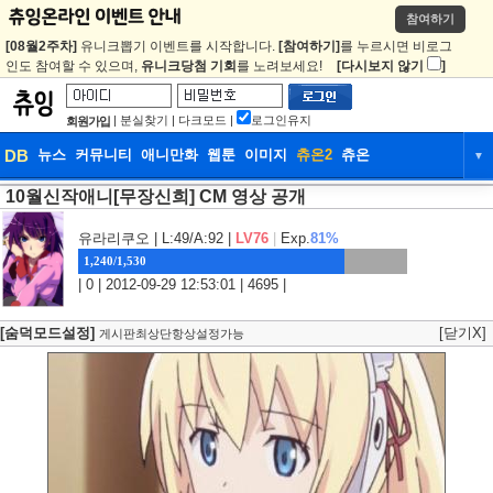
참여하기
[08월2주차]
유니크뽑기 이벤트를 시작합니다.
[참여하기]
를 누르시면 비로그
인도 참여할 수 있으며,
유니크당첨 기회
를 노려보세요!
[다시보지 않기
]
|
분실찾기
|
다크모드
|
로그인유지
회원가입
DB
뉴스
커뮤니티
애니만화
웹툰
이미지
츄온2
츄온
▼
10월신작애니[무장신희] CM 영상 공개
DB
뉴스
커뮤니티
애니만화
웹툰
이미지
츄온2
츄온
유라리쿠오
| L:49/A:92 |
LV76
|
Exp.
81%
1,240/1,530
| 0 | 2012-09-29 12:53:01 | 4695 |
[숨덕모드설정]
[닫기X]
게시판최상단항상설정가능