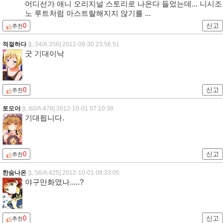
어디선가 애니 오리지널 스토리로 나온다 들었는데... 니시조
노 루트처럼 아스트랄해지지 않기를 ...
0
신고
추천
적절하다
[L:34/A:356]
2012-09-30 23:56:51
굿 기대이낙
0
신고
추천
토모야
[L:60/A:478]
2012-10-01 07:10:38
기대됩니다.
0
신고
추천
한숨나온
[L:56/A:425]
2012-10-01 09:33:05
야구만화였나.....?
0
신고
추천