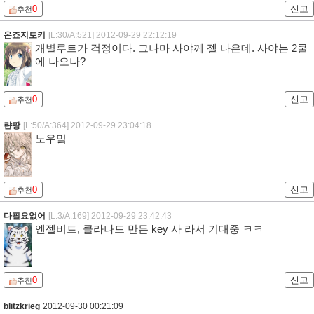
0
신고
추천
온죠지토키
[L:30/A:521]
2012-09-29 22:12:19
개별루트가 걱정이다. 그나마 사야께 젤 나은데. 사야는 2쿨
에 나오나?
0
신고
추천
랸팡
[L:50/A:364]
2012-09-29 23:04:18
노우밐
0
신고
추천
다필요없어
[L:3/A:169]
2012-09-29 23:42:43
엔젤비트, 클라나드 만든 key 사 라서 기대중 ㅋㅋ
0
신고
추천
blitzkrieg
2012-09-30 00:21:09