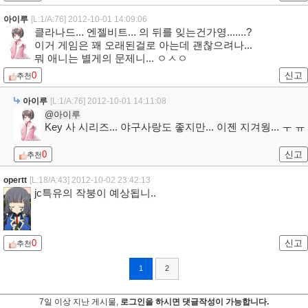
아이루
[L:1/A:76]
2012-10-01 14:09:06
클라나드... 엔젤비트... 의 뒤를 잊는건가영.......?
이거 게임은 꽤 오래된걸로 아는데 괜찮으려나...
뭐 애니는 별게의 문제니... ㅇㅅㅇ
0
신고
추천
아이루
[L:1/A:76]
2012-10-01 14:11:08
@아이루
Key 사 시리즈... 야구사랑도 좋지만... 이젠 지겨웡... ㅜ ㅠ
0
신고
추천
opertt
[L:18/A:43]
2012-10-02 23:42:13
jc특유의 작붕이 예상됩니..
0
신고
추천
1
2
7일 이상 지난 게시물,
로그인을 하시면 댓글작성이 가능합니다.