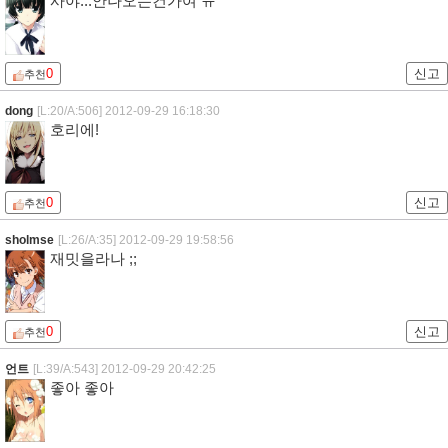
사야...안나오는건가여 ㅠ
0
신고
추천
dong
[L:20/A:506]
2012-09-29 16:18:30
호리에!
0
신고
추천
sholmse
[L:26/A:35]
2012-09-29 19:58:56
재밋을라나 ;;
0
신고
추천
언트
[L:39/A:543]
2012-09-29 20:42:25
좋아 좋아