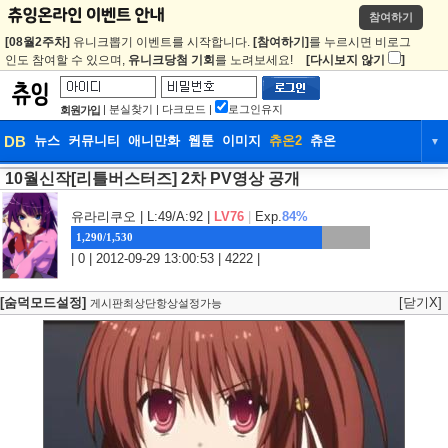
참여하기
[08월2주차]
유니크뽑기 이벤트를 시작합니다.
[참여하기]
를 누르시면 비로그
인도 참여할 수 있으며,
유니크당첨 기회
를 노려보세요!
[다시보지 않기
]
|
분실찾기
|
다크모드
|
로그인유지
회원가입
DB
뉴스
커뮤니티
애니만화
웹툰
이미지
츄온2
츄온
▼
10월신작[리틀버스터즈] 2차 PV영상 공개
DB
뉴스
커뮤니티
애니만화
웹툰
이미지
츄온2
츄온
유라리쿠오
| L:49/A:92 |
LV76
|
Exp.
84%
1,290/1,530
| 0 | 2012-09-29 13:00:53 | 4222 |
[숨덕모드설정]
[닫기X]
게시판최상단항상설정가능