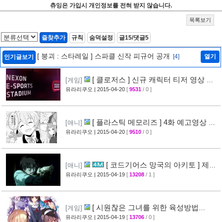
츄잉은 가입시 개인정보를 전혀 받지 않습니다.
목록보기
즐찾추가
규칙
숨덕설정
글15/댓글5
[ 붕괴 : 스타레일 ] 스파클 신작 피규어 공개
[4]
열기
인기글보기
[ 클로저스 ] 신규 캐릭터 티저 영상 공
[게임]
개
유라리쿠오
| 2015-04-20
[
9531
/ 0 ]
[42]
[ 플라스틱 메모리즈 ] 4화 예고영상 +
[애니]
애니메이션 비교 화면 공개
유라리쿠오
| 2015-04-20
[
9510
/ 0 ]
[19]
[ 코드기어스 망국의 아키토 ] 제3
[애니]
장 다이제스트 10분영상 공개
유라리쿠오
| 2015-04-19
[
13208
/ 1 ]
[40]
[ 시원찮은 그녀를 위한 육성방법
[게임]
blessing flowers ] 캐릭터 소개 영상 공개
유라리쿠오
| 2015-04-19
[
13706
/ 0 ]
[37]