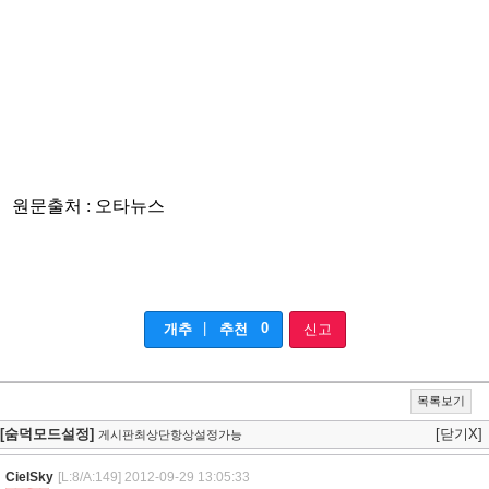
원문출처 : 오타뉴스
|
0
개추
추천
신고
목록보기
[숨덕모드설정]
[닫기X]
게시판최상단항상설정가능
CielSky
[L:8/A:149]
2012-09-29 13:05:33