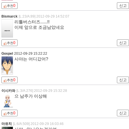
0
신고
추천
Bismarck
[L:23/A:89]
2012-09-29 14:52:07
리틀버스터즈......!!
이제 앞으로 조금남았네요
0
신고
추천
Gospel
2012-09-29 15:22:22
사야는 어디갔어?
0
신고
추천
이시카와
[L:3/A:276]
2012-09-29 15:32:28
으 남주가 이상해
0
신고
추천
마유치
[L:6/A:509]
2012-09-29 16:03:46