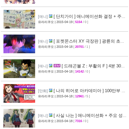
[ 단치가이 ] 애니메이션화 결정 + 주요
[애니]
성우진 공개
유라리쿠오
| 2015-04-19
[
5154
/ 0 ]
[27]
[ 포켓몬스터 XY 극장판 ] 광륜의 초마
[애니]
신 후파 PV 영상 공개
유라리쿠오
| 2015-04-18
[
20701
/ 1 ]
[47]
[ 드래곤볼 Z : 부활의 F ] 4분 30초
[애니]
스토리 영상 공개
유라리쿠오
| 2015-04-18
[
14142
/ 0 ]
[38]
[ 나의 히어로 아카데미아 ] 100만부 돌
[만화]
파 & 특설페이지 오픈
유라리쿠오
| 2015-04-18
[
12961
/ 5 ]
[44]
[ 사실 나는 ] 애니메이션화 + 주요 성우
[애니]
진 명단 공개
유라리쿠오
| 2015-04-18
[
7316
/ 0 ]
[32]