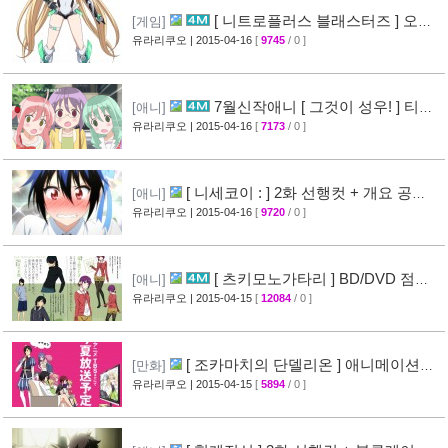
[ 니트로플러스 블래스터즈 ] 오프
[게임]
닝 영상 공개
유라리쿠오
| 2015-04-16
[
9745
/ 0 ]
[32]
7월신작애니 [ 그것이 성우! ] 티저
[애니]
영상 공개
유라리쿠오
| 2015-04-16
[
7173
/ 0 ]
[26]
[ 니세코이 : ] 2화 선행컷 + 개요 공
[애니]
개
유라리쿠오
| 2015-04-16
[
9720
/ 0 ]
[31]
[ 츠키모노가타리 ] BD/DVD 점포
[애니]
특전 일러스트 공개
유라리쿠오
| 2015-04-15
[
12084
/ 0 ]
[35]
[ 조카마치의 단델리온 ] 애니메이션화
[만화]
결정
유라리쿠오
| 2015-04-15
[
5894
/ 0 ]
[24]