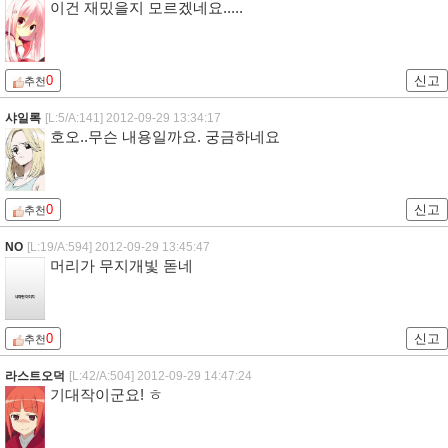
이건 재밌을지 모르겠네요.....
0
신고
추천
샤일록
[L:5/A:141]
2012-09-29 13:34:17
호오..무슨 내용일까요. 궁금하네요
0
신고
추천
NO
[L:19/A:594]
2012-09-29 13:45:47
머리가 무지개빛 돋네
0
신고
추천
라스트오덕
[L:42/A:504]
2012-09-29 14:47:24
기대작이군요! ㅎ