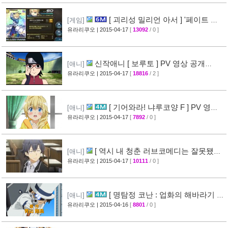
[ 괴리성 밀리언 아서 ] '페이트 스
[게임]
테이 나이트' 제휴 이벤트 정보
유라리쿠오
| 2015-04-17
[
13092
/ 0 ]
[45]
신작애니 [ 보루토 ] PV 영상 공개
[애니]
(BORUTO)
유라리쿠오
| 2015-04-17
[
18816
/ 2 ]
[68]
[ 기어와라! 냐루코양 F ] PV 영상
[애니]
공개
유라리쿠오
| 2015-04-17
[
7892
/ 0 ]
[32]
[ 역시 내 청춘 러브코메디는 잘못됐다
[애니]
속 ] 3화 선행컷 + 개요 공개
유라리쿠오
| 2015-04-17
[
10111
/ 0 ]
[34]
[ 명탐정 코난 : 업화의 해바라기 ]
[애니]
CM 영상 공개
유라리쿠오
| 2015-04-16
[
8801
/ 0 ]
[40]