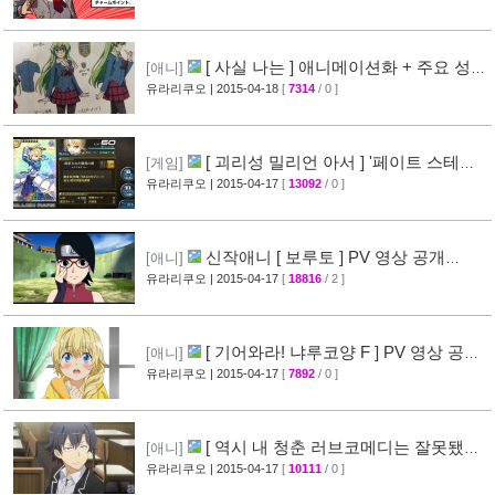
[ 사실 나는 ] 애니메이션화 + 주요 성우
[애니]
진 명단 공개
유라리쿠오
| 2015-04-18
[
7314
/ 0 ]
[32]
[ 괴리성 밀리언 아서 ] '페이트 스테이
[게임]
나이트' 제휴 이벤트 정보
유라리쿠오
| 2015-04-17
[
13092
/ 0 ]
[45]
신작애니 [ 보루토 ] PV 영상 공개
[애니]
(BORUTO)
유라리쿠오
| 2015-04-17
[
18816
/ 2 ]
[68]
[ 기어와라! 냐루코양 F ] PV 영상 공
[애니]
개
유라리쿠오
| 2015-04-17
[
7892
/ 0 ]
[32]
[ 역시 내 청춘 러브코메디는 잘못됐다
[애니]
속 ] 3화 선행컷 + 개요 공개
유라리쿠오
| 2015-04-17
[
10111
/ 0 ]
[34]