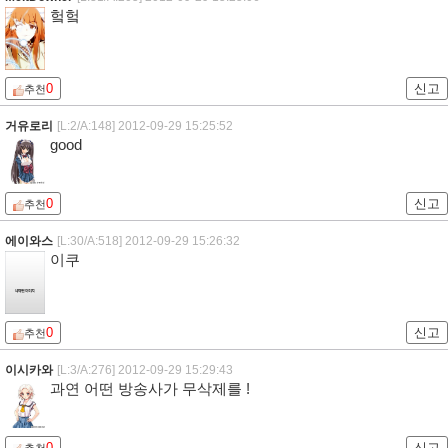
헠헠
0
신고
추천
거유로리
[L:2/A:148]
2012-09-29 15:25:52
good
0
신고
추천
에이와스
[L:30/A:518]
2012-09-29 15:26:32
이쿠
0
신고
추천
이시카와
[L:3/A:276]
2012-09-29 15:29:43
과연 어떤 방송사가 무삭제를 !
0
신고