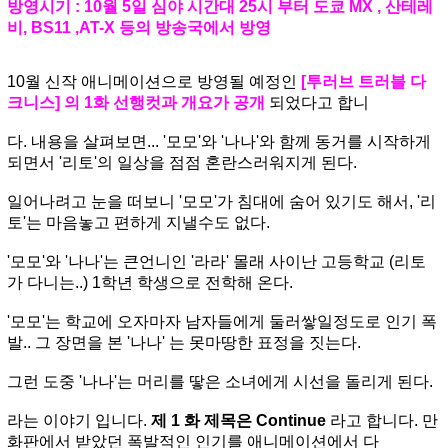
방영시기 : 10월 5일 심야 시간대 25시 부터 도쿄 MX , 산테레
비, BS11 ,AT-X 등의 방송국에서 방영
10월 신작 애니메이션으로 방영될 예정인
[투러브 트러블 다
크니스] 의 1화 선행컷과 개요가 공개
되었다고 합니
다. 내용을 살펴보면... '모모'와 '나나'와 함께 동거를 시작하게
되면서 '리토'의 일상을 점점 혼란스러워지게 된다.
일어나려고 눈을 떠보니 '모모'가 침대에 숨어 있기도 해서, '리
토'는 마음놓고 편하게 지낼수도 없다.
'모모'와 '나나'는 큰언니인 '라라' 몰래 사이난 고등학교 (리토
가 다니는..) 1학년 학생으로 전학해 온다.
'모모'는 학교에 오자마자 남자들에게 둘러쌓일정도로 인기 폭
발.. 그 장면을 본 '나나' 는 못마땅한 표정을 짓는다.
그런 도중 '나나'는 머리를 땋은 소녀에게 시선을 돌리게 된다.
라는 이야기 입니다.
제 1 화 제목은 Continue
라고 합니다. 만
화판에서 받았던 폭발적인 인기를 애니메이션에서 다