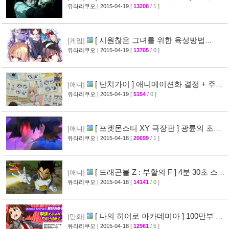
이제스트 10분영상 공개
유라리쿠오
| 2015-04-19
[
13208
/ 1 ]
[40]
[ 시원찮은 그녀를 위한 육성방법
[게임]
blessing flowers ] 캐릭터 소개 영상 공개
유라리쿠오
| 2015-04-19
[
13705
/ 0 ]
[37]
[ 단치가이 ] 애니메이션화 결정 + 주요
[애니]
성우진 공개
유라리쿠오
| 2015-04-19
[
5154
/ 0 ]
[27]
[ 포켓몬스터 XY 극장판 ] 광륜의 초마
[애니]
신 후파 PV 영상 공개
유라리쿠오
| 2015-04-18
[
20699
/ 1 ]
[47]
[ 드래곤볼 Z : 부활의 F ] 4분 30초 스토
[애니]
리 영상 공개
유라리쿠오
| 2015-04-18
[
14141
/ 0 ]
[38]
[ 나의 히어로 아카데미아 ] 100만부 돌
[만화]
파 & 특설페이지 오픈
유라리쿠오
| 2015-04-18
[
12961
/ 5 ]
[44]