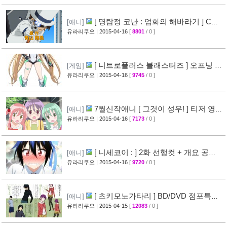
[ 명탐정 코난 : 업화의 해바라기 ] CM
[애니]
영상 공개
유라리쿠오
| 2015-04-16
[
8801
/ 0 ]
[40]
[ 니트로플러스 블래스터즈 ] 오프닝 영
[게임]
상 공개
유라리쿠오
| 2015-04-16
[
9745
/ 0 ]
[32]
7월신작애니 [ 그것이 성우! ] 티저 영상
[애니]
공개
유라리쿠오
| 2015-04-16
[
7173
/ 0 ]
[26]
[ 니세코이 : ] 2화 선행컷 + 개요 공
[애니]
개
유라리쿠오
| 2015-04-16
[
9720
/ 0 ]
[31]
[ 츠키모노가타리 ] BD/DVD 점포특전
[애니]
일러스트 공개
유라리쿠오
| 2015-04-15
[
12083
/ 0 ]
[35]