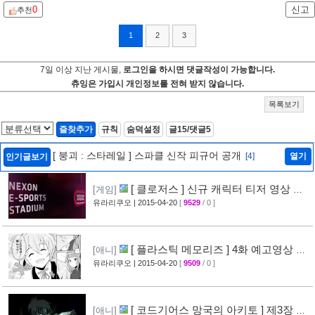
0
신고
추천
1
2
3
7일 이상 지난 게시물,
로그인을 하시면 댓글작성이 가능합니다.
츄잉은 가입시 개인정보를 전혀 받지 않습니다.
목록보기
즐찾추가
규칙
숨덕설정
글15/댓글5
[ 붕괴 : 스타레일 ] 스파클 신작 피규어 공개
[4]
열기
인기글보기
[ 클로저스 ] 신규 캐릭터 티저 영상 공
[게임]
개
유라리쿠오
| 2015-04-20
[
9529
/ 0 ]
[42]
[ 플라스틱 메모리즈 ] 4화 예고영상 +
[애니]
애니메이션 비교 화면 공개
유라리쿠오
| 2015-04-20
[
9509
/ 0 ]
[19]
[ 코드기어스 망국의 아키토 ] 제3장 다
[애니]