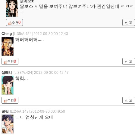
@미오♥
짤보소 저밑을 보여주냐 않보여주냐가 관건일텐데 ㅋㅋㅋ
ㅋ
0
신고
추천
Chmg
[L:35/A:454]
2012-09-30 00:12:43
허허허허허.....
0
신고
추천
셀레니
[L:38/A:424]
2012-09-30 00:42:47
헠헠...
0
신고
추천
쿨렄
[L:24/A:143]
2012-09-30 00:49:50
ㄷㄷ 엄청난게 오네