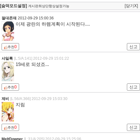
[숨덕모드설정]
[닫기X]
게시판최상단항상설정가능
절대존재
2012-09-29 15:00:36
이제 광란의 하렘계획이 시작된다....
0
신고
추천
샤일록
[L:5/A:141]
2012-09-29 15:01:22
19세로 되셨죠...
0
신고
추천
제비
[L:56/A:366]
2012-09-29 15:03:30
지림
0
신고
추천
MeltDowner
[L:31/A:205]
2012-09-29 15:25:06