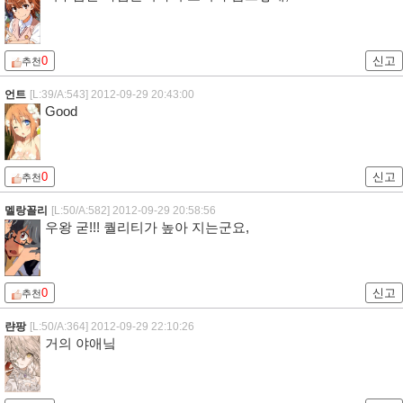
0
신고
추천
언트
[L:39/A:543]
2012-09-29 20:43:00
Good
0
신고
추천
멜랑꼴리
[L:50/A:582]
2012-09-29 20:58:56
우왕 굳!!! 퀄리티가 높아 지는군요,
0
신고
추천
랸팡
[L:50/A:364]
2012-09-29 22:10:26
거의 야애닠