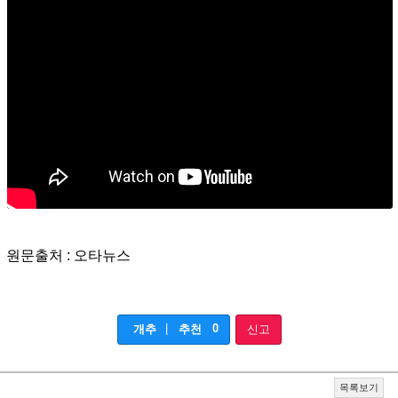
원문출처 : 오타뉴스
|
0
개추
추천
신고
목록보기