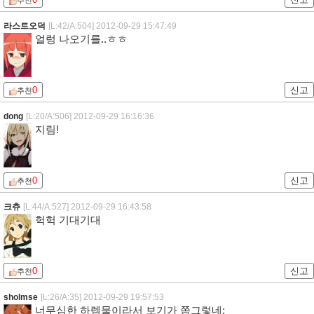
추천
라스트오덕
[L:42/A:504]
2012-09-29 15:47:49
얼렁 나오기를..ㅎㅎ
0
신고
추천
dong
[L:20/A:506]
2012-09-29 16:16:36
지림!
0
신고
추천
크츄
[L:44/A:527]
2012-09-29 16:43:58
헉헉 기대기대
0
신고
추천
sholmse
[L:26/A:35]
2012-09-29 19:57:53
너무심한 하렘물이라서 보기가 쫌그렇네;