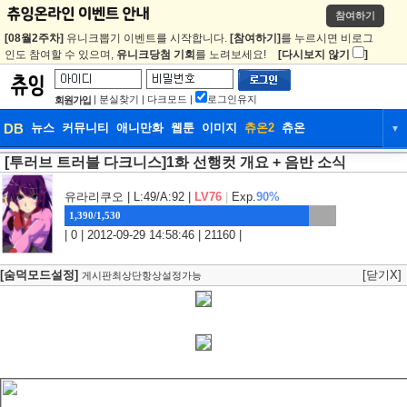
참여하기
[08월2주차]
유니크뽑기 이벤트를 시작합니다.
[참여하기]
를 누르시면 비로그
인도 참여할 수 있으며,
유니크당첨 기회
를 노려보세요!
[다시보지 않기
]
|
분실찾기
|
다크모드
|
로그인유지
회원가입
DB
뉴스
커뮤니티
애니만화
웹툰
이미지
츄온2
츄온
▼
[투러브 트러블 다크니스]1화 선행컷 개요 + 음반 소식
DB
뉴스
커뮤니티
애니만화
웹툰
이미지
츄온2
츄온
유라리쿠오
| L:49/A:92 |
LV76
|
Exp.
90%
1,390/1,530
| 0 | 2012-09-29 14:58:46 | 21160 |
[숨덕모드설정]
[닫기X]
게시판최상단항상설정가능