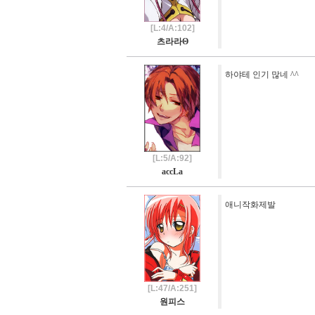
[L:4/A:102]
츠라라Θ
하야테 인기 많네 ^^
[L:5/A:92]
accLa
애니작화제발
[L:47/A:251]
원피스