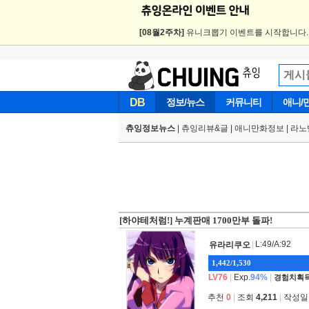
[08월2주차]
유니크뽑기 이벤트를 시작합니다
DB
정보/뉴스
커뮤니티
애니/
츄잉정보뉴스
|
츄잉리뷰&글
|
애니만화정보
|
라노
[하야테처럼!] 누계판매 1700만부 돌파!
|
L:49/A:92
유라리쿠오
1,442/1,530
LV76
|
Exp.
94%
|
경험치획득
추천
0
|
조회
4,211
|
작성일 2