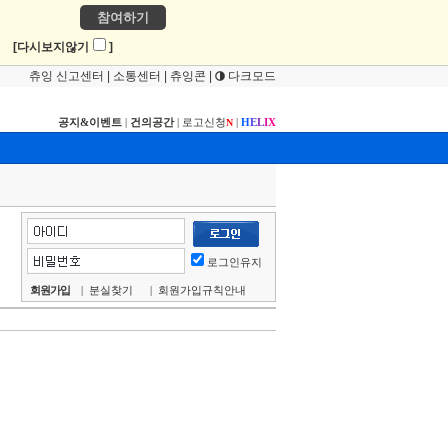
참여하기
!
[다시보지않기
]
츄잉 신고센터
|
소통센터
|
츄잉콘
|
다크모드
공지&이벤트
|
건의공간
|
로고신청
|
H
E
L
I
X
N
로그인유지
회원가입
|
분실찾기
|
회원가입규칙안내