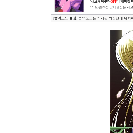
[
서브캐릭구경
OFF
]
[
캐릭컬
*서브/컬렉션 공개설정은
서브
[숨덕모드 설정]
숨덕모드는 게시판 최상단에 위치해