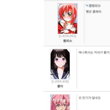
@원피스
쩄든 흥해라
[L:47/A:251]
원피스
애니회사는 지네가 할거
[L:23/A:416]
종이
오 인기가 많네요