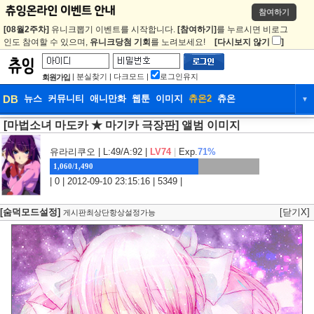
참여하기
[08월2주차]
유니크뽑기 이벤트를 시작합니다.
[참여하기]
를 누르시면 비로그
인도 참여할 수 있으며,
유니크당첨 기회
를 노려보세요!
[다시보지 않기
]
|
분실찾기
|
다크모드
|
로그인유지
회원가입
DB
뉴스
커뮤니티
애니만화
웹툰
이미지
츄온2
츄온
▼
[마법소녀 마도카 ★ 마기카 극장판] 앨범 이미지
DB
뉴스
커뮤니티
애니만화
웹툰
이미지
츄온2
츄온
유라리쿠오
| L:49/A:92 |
LV74
|
Exp.
71%
1,060/1,490
| 0 | 2012-09-10 23:15:16 | 5349 |
[숨덕모드설정]
[닫기X]
게시판최상단항상설정가능