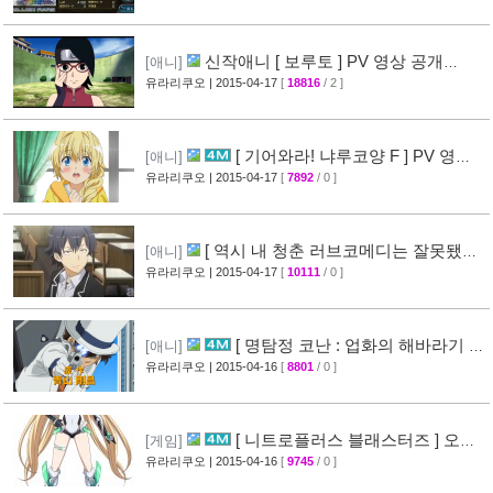
신작애니 [ 보루토 ] PV 영상 공개
[애니]
(BORUTO)
유라리쿠오
| 2015-04-17
[
18816
/ 2 ]
[68]
[ 기어와라! 냐루코양 F ] PV 영상
[애니]
공개
유라리쿠오
| 2015-04-17
[
7892
/ 0 ]
[32]
[ 역시 내 청춘 러브코메디는 잘못됐다
[애니]
속 ] 3화 선행컷 + 개요 공개
유라리쿠오
| 2015-04-17
[
10111
/ 0 ]
[34]
[ 명탐정 코난 : 업화의 해바라기 ]
[애니]
CM 영상 공개
유라리쿠오
| 2015-04-16
[
8801
/ 0 ]
[40]
[ 니트로플러스 블래스터즈 ] 오프
[게임]
닝 영상 공개
유라리쿠오
| 2015-04-16
[
9745
/ 0 ]
[32]