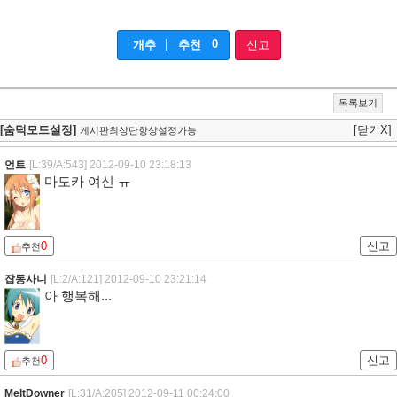
|
0
개추
추천
신고
목록보기
[숨덕모드설정]
[닫기X]
게시판최상단항상설정가능
언트
[L:39/A:543]
2012-09-10 23:18:13
마도카 여신 ㅠ
0
신고
추천
잡동사니
[L:2/A:121]
2012-09-10 23:21:14
아 행복해...
0
신고
추천
MeltDowner
[L:31/A:205]
2012-09-11 00:24:00