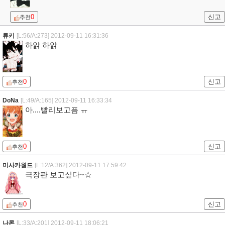
0
신고
추천
류키
[L:56/A:273]
2012-09-11 16:31:36
하앍 하앍
0
신고
추천
DoNa
[L:49/A:165]
2012-09-11 16:33:34
아....빨리보고픔 ㅠ
0
신고
추천
미사카월드
[L:12/A:362]
2012-09-11 17:59:42
극장판 보고싶다~☆
0
신고
추천
나론
[L:33/A:201]
2012-09-11 18:06:21