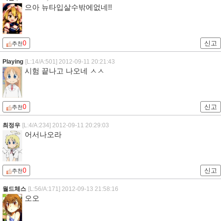
으아 뉴타입살수밖에없네!!
0
신고
추천
Playing
[L:14/A:501]
2012-09-11 20:21:43
시험 끝나고 나오네 ㅅㅅ
0
신고
추천
최정우
[L:4/A:234]
2012-09-11 20:29:03
어서나오라
0
신고
추천
월드체스
[L:56/A:171]
2012-09-13 21:58:16
오오