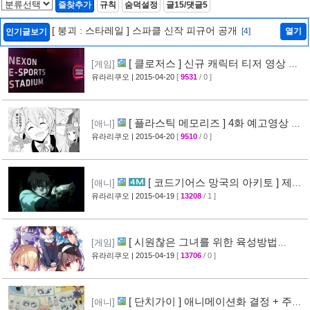
즐찾추가
규칙
숨덕설정
글15/댓글5
[ 붕괴 : 스타레일 ] 스파클 신작 피규어 공개
[4]
열기
인기글보기
[ 클로저스 ] 신규 캐릭터 티저 영상 공
[게임]
개
유라리쿠오
| 2015-04-20
[
9531
/ 0 ]
[42]
[ 플라스틱 메모리즈 ] 4화 예고영상 +
[애니]
애니메이션 비교 화면 공개
유라리쿠오
| 2015-04-20
[
9510
/ 0 ]
[19]
[ 코드기어스 망국의 아키토 ] 제3
[애니]
장 다이제스트 10분영상 공개
유라리쿠오
| 2015-04-19
[
13208
/ 1 ]
[40]
[ 시원찮은 그녀를 위한 육성방법
[게임]
blessing flowers ] 캐릭터 소개 영상 공개
유라리쿠오
| 2015-04-19
[
13706
/ 0 ]
[37]
[ 단치가이 ] 애니메이션화 결정 + 주요
[애니]