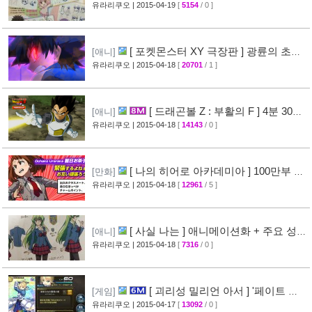
성우진 공개
유라리쿠오
| 2015-04-19
[
5154
/ 0 ]
[27]
[ 포켓몬스터 XY 극장판 ] 광륜의 초마
[애니]
신 후파 PV 영상 공개
유라리쿠오
| 2015-04-18
[
20701
/ 1 ]
[47]
[ 드래곤볼 Z : 부활의 F ] 4분 30초
[애니]
스토리 영상 공개
유라리쿠오
| 2015-04-18
[
14143
/ 0 ]
[38]
[ 나의 히어로 아카데미아 ] 100만부 돌
[만화]
파 & 특설페이지 오픈
유라리쿠오
| 2015-04-18
[
12961
/ 5 ]
[44]
[ 사실 나는 ] 애니메이션화 + 주요 성우
[애니]
진 명단 공개
유라리쿠오
| 2015-04-18
[
7316
/ 0 ]
[32]
[ 괴리성 밀리언 아서 ] '페이트 스
[게임]
테이 나이트' 제휴 이벤트 정보
유라리쿠오
| 2015-04-17
[
13092
/ 0 ]
[45]