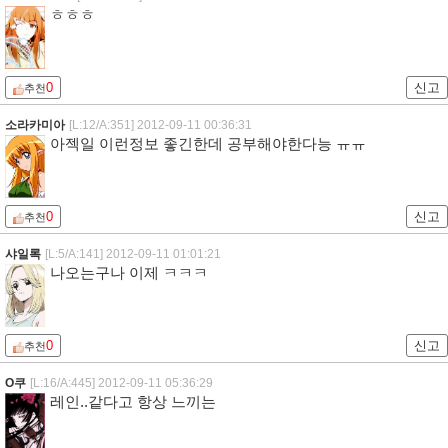
ㅎㅎㅎ
0
신고
추천
소라카미아
[L:12/A:351]
2012-09-11 00:36:31
아젝일 이런정보 좋긴한데 공부해야한다능 ㅠㅠ
0
신고
추천
샤일록
[L:5/A:141]
2012-09-11 01:01:21
나오는구나 이제 ㅋㅋㅋ
0
신고
추천
O쿠
[L:16/A:445]
2012-09-11 05:36:29
레인..같다고 항상 느끼는