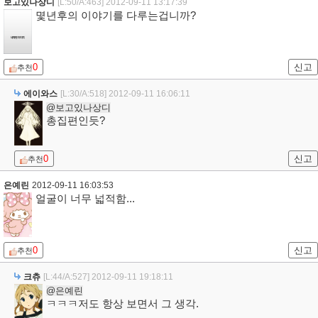
보고있나상디
[L:50/A:463]
2012-09-11 13:17:39
몇년후의 이야기를 다루는겁니까?
0
신고
추천
에이와스
[L:30/A:518]
2012-09-11 16:06:11
@보고있나상디
총집편인듯?
0
신고
추천
은예린
2012-09-11 16:03:53
얼굴이 너무 넓적함...
0
신고
추천
크츄
[L:44/A:527]
2012-09-11 19:18:11
@은예린
ㅋㅋㅋ저도 항상 보면서 그 생각.