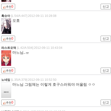
0
신고
추천
흑슈아
[L:54/A:447]
2012-09-11 10:28:08
오호
0
신고
추천
라스트오덕
[L:42/A:504]
2012-09-11 10:43:04
마느님..ㅠ
0
신고
추천
노네임
[L:35/A:379]
2012-09-11 10:52:50
마느님 그림체는 이렇게 호구스러워야 어울림 ㅇㅇ
0
신고
추천