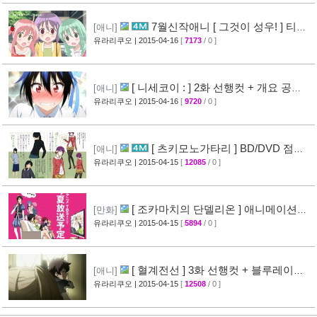
7월신작애니 [ 그것이 성우! ] 티저
[애니]
영상 공개
유라리쿠오
| 2015-04-16
[
7173
/ 0 ]
[26]
[ 니세코이 : ] 2화 선행컷 + 개요 공
[애니]
개
유라리쿠오
| 2015-04-16
[
9720
/ 0 ]
[31]
[ 츠키모노가타리 ] BD/DVD 점포
[애니]
특전 일러스트 공개
유라리쿠오
| 2015-04-15
[
12085
/ 0 ]
[35]
[ 조카마치의 단델리온 ] 애니메이션화
[만화]
결정
유라리쿠오
| 2015-04-15
[
5894
/ 0 ]
[24]
[ 혈계전선 ] 3화 선행컷 + 블루레이
[애니]
CM 영상 공개
유라리쿠오
| 2015-04-15
[
12508
/ 0 ]
[20]