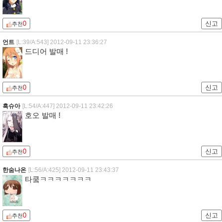
0
신고
추천
언트
[L:39/A:543]
2012-09-11 23:36:27
드디어 발매 !
0
신고
추천
흑슈아
[L:54/A:447]
2012-09-11 23:42:26
호오 발매 !
0
신고
추천
한숨나온
[L:56/A:425]
2012-09-11 23:43:37
타쿸ㅋㅋㅋㅋㅋㅋㅋ
0
신고
추천