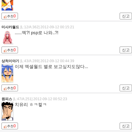
0
신고
추천
미사카월드
[L:12/A:362]
2012-09-12 00:15:21
......엑?! psp로 나와..?!
0
신고
추천
상처이야기
[L:43/A:289]
2012-09-12 00:44:39
이제 엑셀월드 별로 보고싶지도않다...
0
신고
추천
원피스
[L:47/A:251]
2012-09-12 00:52:23
치유리 ㅎㅋ컿ㅋ
0
신고
추천