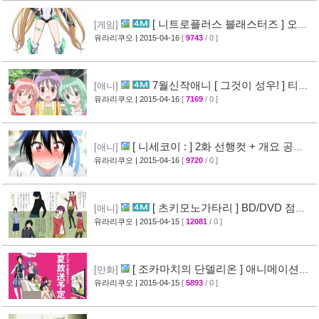
[ 니트로플러스 블래스터즈 ] 오프
[게임]
닝 영상 공개
유라리쿠오
| 2015-04-16
[
9743
/ 0 ]
[32]
7월신작애니 [ 그것이 성우! ] 티저
[애니]
영상 공개
유라리쿠오
| 2015-04-16
[
7169
/ 0 ]
[26]
[ 니세코이 : ] 2화 선행컷 + 개요 공
[애니]
개
유라리쿠오
| 2015-04-16
[
9720
/ 0 ]
[31]
[ 츠키모노가타리 ] BD/DVD 점포
[애니]
특전 일러스트 공개
유라리쿠오
| 2015-04-15
[
12081
/ 0 ]
[35]
[ 조카마치의 단델리온 ] 애니메이션화
[만화]
결정
유라리쿠오
| 2015-04-15
[
5893
/ 0 ]
[24]