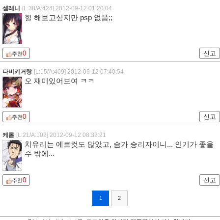
셀레니
[L:38/A:424]
2012-09-12 01:20:04
헐 해보고싶지만 psp 없음;;
0
신고
추천
다비키거랑
[L:15/A:409]
2012-09-12 07:40:54
오 재미있어보여 ㅋㅋ
0
신고
추천
케롬
[L:21/A:102]
2012-09-12 08:32:21
치유리는 에로컷도 많았고, 슴가 승리자이니... 인기가 좋을
수 밖에...
0
신고
추천
1
2