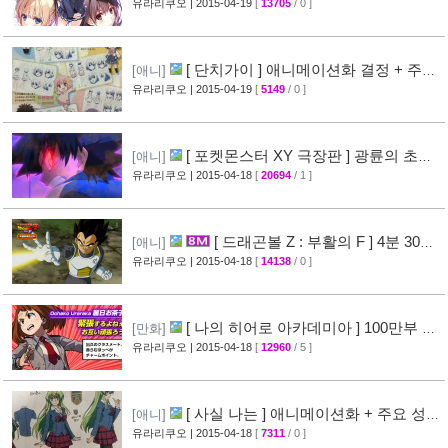
blessing flowers ] 캐릭터 소개 영상 공개
유라리쿠오
| 2015-04-19
[
13705
/ 0 ]
[37]
[ 단치가이 ] 애니메이션화 결정 + 주요
[애니]
성우진 공개
유라리쿠오
| 2015-04-19
[
5149
/ 0 ]
[27]
[ 포켓몬스터 XY 극장판 ] 광륜의 초마
[애니]
신 후파 PV 영상 공개
유라리쿠오
| 2015-04-18
[
20694
/ 1 ]
[47]
[ 드래곤볼 Z : 부활의 F ] 4분 30초
[애니]
스토리 영상 공개
유라리쿠오
| 2015-04-18
[
14138
/ 0 ]
[38]
[ 나의 히어로 아카데미아 ] 100만부 돌
[만화]
파 & 특설페이지 오픈
유라리쿠오
| 2015-04-18
[
12960
/ 5 ]
[44]
[ 사실 나는 ] 애니메이션화 + 주요 성우
[애니]
진 명단 공개
유라리쿠오
| 2015-04-18
[
7311
/ 0 ]
[32]