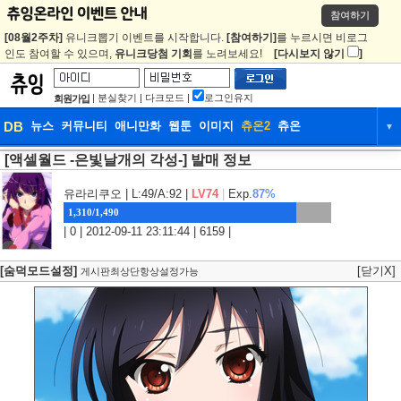
참여하기
[08월2주차]
유니크뽑기 이벤트를 시작합니다.
[참여하기]
를 누르시면 비로그
인도 참여할 수 있으며,
유니크당첨 기회
를 노려보세요!
[다시보지 않기
]
|
분실찾기
|
다크모드
|
로그인유지
회원가입
DB
뉴스
커뮤니티
애니만화
웹툰
이미지
츄온2
츄온
▼
[액셀월드 -은빛날개의 각성-] 발매 정보
DB
뉴스
커뮤니티
애니만화
웹툰
이미지
츄온2
츄온
유라리쿠오
| L:49/A:92 |
LV74
|
Exp.
87%
1,310/1,490
| 0 | 2012-09-11 23:11:44 | 6159 |
[숨덕모드설정]
[닫기X]
게시판최상단항상설정가능