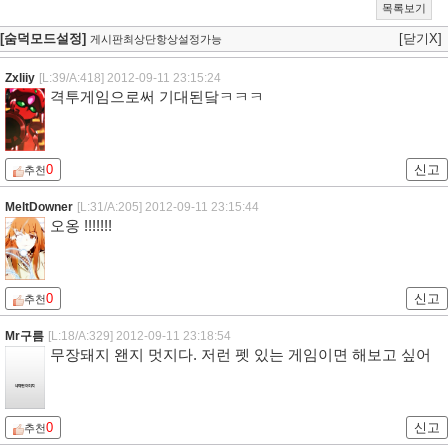
목록보기
[숨덕모드설정]
[닫기X]
게시판최상단항상설정가능
Zxliiy
[L:39/A:418]
2012-09-11 23:15:24
격투게임으로써 기대된닼ㅋㅋㅋ
0
신고
추천
MeltDowner
[L:31/A:205]
2012-09-11 23:15:44
오옹 !!!!!!!
0
신고
추천
Mr구름
[L:18/A:329]
2012-09-11 23:18:54
무장돼지 왠지 멋지다. 저런 펫 있는 게임이면 해보고 싶어
0
신고
추천