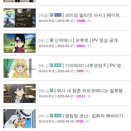
[ 괴리성 밀리언 아서 ] '페이트 스
[게임]
테이 나이트' 제휴 이벤트 정보
유라리쿠오
| 2015-04-17
[
13088
/ 0 ]
[45]
신작애니 [ 보루토 ] PV 영상 공개
[애니]
(BORUTO)
유라리쿠오
| 2015-04-17
[
18810
/ 2 ]
[68]
[ 기어와라! 냐루코양 F ] PV 영상
[애니]
공개
유라리쿠오
| 2015-04-17
[
7890
/ 0 ]
[32]
[ 역시 내 청춘 러브코메디는 잘못됐다
[애니]
속 ] 3화 선행컷 + 개요 공개
유라리쿠오
| 2015-04-17
[
10111
/ 0 ]
[34]
[ 명탐정 코난 : 업화의 해바라기 ]
[애니]
CM 영상 공개
유라리쿠오
| 2015-04-16
[
8799
/ 0 ]
[40]