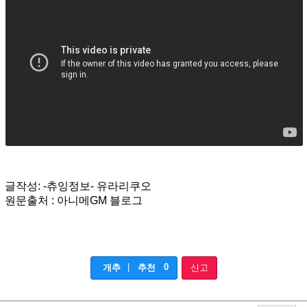
글작성: -츄잉정보- 유라리쿠오
원문출처 : 아니메GM 블로그
|
0
개추
추천
신고