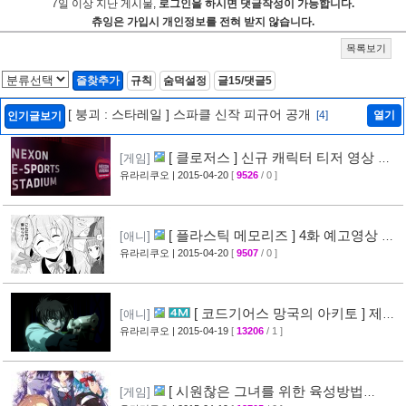
7일 이상 지난 게시물,
로그인을 하시면 댓글작성이 가능합니다.
츄잉은 가입시 개인정보를 전혀 받지 않습니다.
목록보기
즐찾추가
규칙
숨덕설정
글15/댓글5
[ 붕괴 : 스타레일 ] 스파클 신작 피규어 공개
[4]
열기
인기글보기
[ 클로저스 ] 신규 캐릭터 티저 영상 공
[게임]
개
유라리쿠오
| 2015-04-20
[
9526
/ 0 ]
[42]
[ 플라스틱 메모리즈 ] 4화 예고영상 +
[애니]
애니메이션 비교 화면 공개
유라리쿠오
| 2015-04-20
[
9507
/ 0 ]
[19]
[ 코드기어스 망국의 아키토 ] 제3
[애니]
장 다이제스트 10분영상 공개
유라리쿠오
| 2015-04-19
[
13206
/ 1 ]
[40]
[ 시원찮은 그녀를 위한 육성방법
[게임]