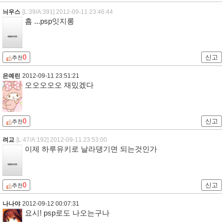
늬우스
[L:39/A:391]
2012-09-11 23:46:44
흠 ...psp잇지롱
0
신고
추천
은예린
2012-09-11 23:51:21
오오오오오 재밌겠다
0
신고
추천
려교
[L:47/A:192]
2012-09-11 23:53:00
이제 하루유키로 날라댕기면 되는것인가
0
신고
추천
나나야
2012-09-12 00:07:31
요시! psp로도 나오는구나