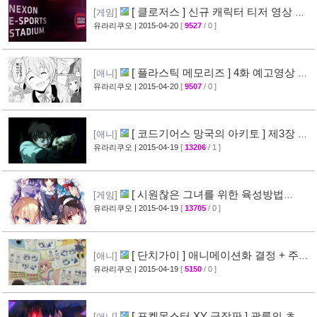
[ 클로저스 ] 신규 캐릭터 티저 영상 공
[게임]
개
유라리쿠오
| 2015-04-20
[
9527
/ 0 ]
[42]
[ 플라스틱 메모리즈 ] 4화 예고영상 +
[애니]
애니메이션 비교 화면 공개
유라리쿠오
| 2015-04-20
[
9507
/ 0 ]
[19]
[ 코드기어스 망국의 아키토 ] 제3장 다
[애니]
이제스트 10분영상 공개
유라리쿠오
| 2015-04-19
[
13206
/ 1 ]
[40]
[ 시원찮은 그녀를 위한 육성방법
[게임]
blessing flowers ] 캐릭터 소개 영상 공개
유라리쿠오
| 2015-04-19
[
13705
/ 0 ]
[37]
[ 단치가이 ] 애니메이션화 결정 + 주요
[애니]
성우진 공개
유라리쿠오
| 2015-04-19
[
5150
/ 0 ]
[27]
[ 포켓몬스터 XY 극장판 ] 광륜의 초마
[애니]