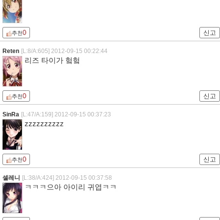
0
신고
추천
Reten
[L:8/A:605]
2012-09-15 00:22:44
리즈 타이가 헠헠
0
신고
추천
SinRa
[L:47/A:159]
2012-09-15 00:37:23
zzzzzzzzzz
0
신고
추천
셀레니
[L:38/A:424]
2012-09-15 00:37:58
ㅋㅋㅋ으아 아이리 귀엽ㅋㅋ