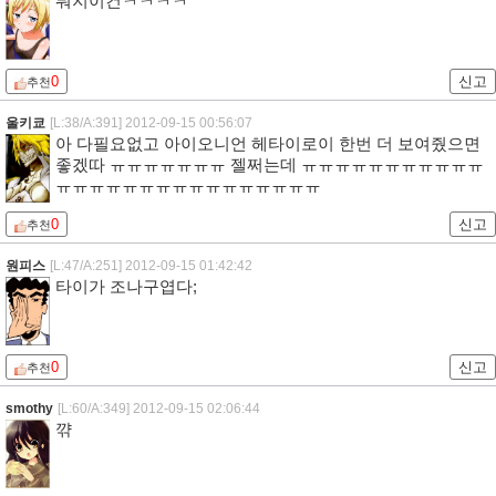
뭐지이건ㅋㅋㅋㅋ
0
신고
추천
울키쿄
[L:38/A:391]
2012-09-15 00:56:07
아 다필요없고 아이오니언 헤타이로이 한번 더 보여줬으면
좋겠따 ㅠㅠㅠㅠㅠㅠㅠ 젤쩌는데 ㅠㅠㅠㅠㅠㅠㅠㅠㅠㅠㅠ
ㅠㅠㅠㅠㅠㅠㅠㅠㅠㅠㅠㅠㅠㅠㅠㅠ
0
신고
추천
원피스
[L:47/A:251]
2012-09-15 01:42:42
타이가 조나구엽다;
0
신고
추천
smothy
[L:60/A:349]
2012-09-15 02:06:44
꺆