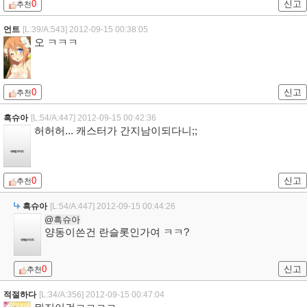
0
신고
추천
언트
[L:39/A:543]
2012-09-15 00:38:05
오 ㅋㅋㅋ
0
신고
추천
흑슈아
[L:54/A:447]
2012-09-15 00:42:36
허허허... 캐스터가 간지남이되다니;;
0
신고
추천
흑슈아
[L:54/A:447]
2012-09-15 00:44:26
@흑슈아
양동이쓴건 란슬롯인가여 ㅋㅋ?
0
신고
추천
적절하다
[L:34/A:356]
2012-09-15 00:47:04