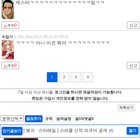
캐스터ㅋㅋㅋㅋㅋㅋㅋㅋㅋㅋㅋㅋㅋ엌ㅋㅋ
0
신고
추천
수집가
[L:9/A:304]
2012-09-15 07:05:01
ㅋㅋㅋㅋ 아니 이건 뭐야 ㅋㅋㅋㅋㅋㅋㅋㅋㅋ
0
신고
추천
1
2
3
4
7일 이상 지난 게시물,
로그인을 하시면 댓글작성이 가능합니다.
츄잉은 가입시 개인정보를 전혀 받지 않습니다.
목록보기
즐찾추가
규칙
숨덕설정
글15/댓글5
[ 붕괴 : 스타레일 ] 스파클 신작 피규어 공개
[4]
열기
인기글보기