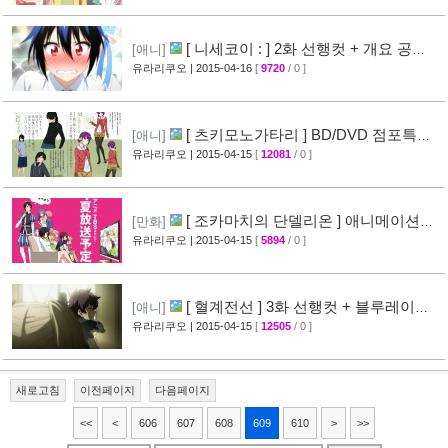
[ 니세코이 : ] 2화 선행컷 + 개요 공
[애니]
개
유라리쿠오
| 2015-04-16
[
9720
/ 0 ]
[31]
[ 츠키모노가타리 ] BD/DVD 점포특전
[애니]
일러스트 공개
유라리쿠오
| 2015-04-15
[
12081
/ 0 ]
[35]
[ 조카마치의 단델리온 ] 애니메이션화
[만화]
결정
유라리쿠오
| 2015-04-15
[
5894
/ 0 ]
[24]
[ 혈계전선 ] 3화 선행컷 + 블루레이
[애니]
CM 영상 공개
유라리쿠오
| 2015-04-15
[
12505
/ 0 ]
[20]
새로고침
이전페이지
다음페이지
<<
<
606
607
608
609
610
>
>>