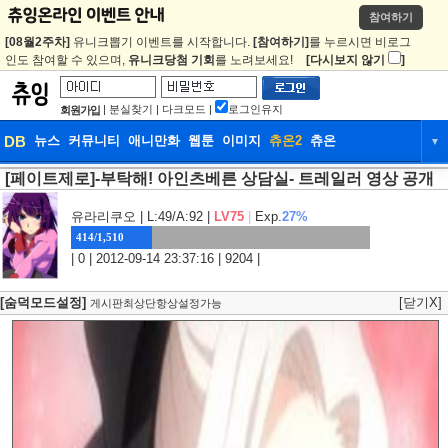
참여하기
[08월2주차]
유니크뽑기 이벤트를 시작합니다.
[참여하기]
를 누르시면 비로그
인도 참여할 수 있으며,
유니크당첨 기회
를 노려보세요!
[다시보지 않기
]
|
분실찾기
|
다크모드
|
로그인유지
회원가입
DB
뉴스
커뮤니티
애니만화
웹툰
이미지
츄온2
츄온
▼
[페이트제로]-부탁해! 아인츠베른 상담실- 트레일러 영상 공개
DB
뉴스
커뮤니티
애니만화
웹툰
이미지
츄온2
츄온
유라리쿠오
| L:49/A:92 |
LV75
|
Exp.
27%
414/1,510
| 0 | 2012-09-14 23:37:16 | 9204 |
[숨덕모드설정]
[닫기X]
게시판최상단항상설정가능