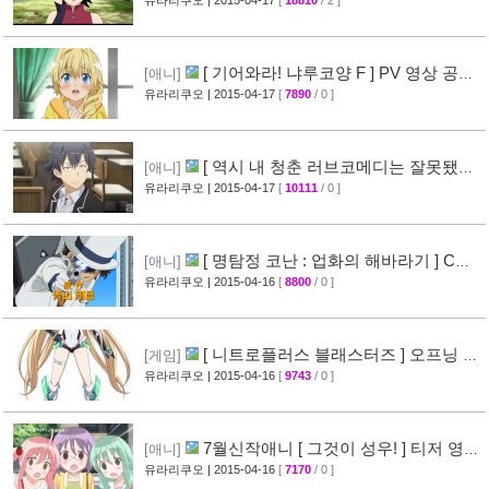
(BORUTO)
유라리쿠오
| 2015-04-17
[
18810
/ 2 ]
[68]
[ 기어와라! 냐루코양 F ] PV 영상 공
[애니]
개
유라리쿠오
| 2015-04-17
[
7890
/ 0 ]
[32]
[ 역시 내 청춘 러브코메디는 잘못됐다
[애니]
속 ] 3화 선행컷 + 개요 공개
유라리쿠오
| 2015-04-17
[
10111
/ 0 ]
[34]
[ 명탐정 코난 : 업화의 해바라기 ] CM
[애니]
영상 공개
유라리쿠오
| 2015-04-16
[
8800
/ 0 ]
[40]
[ 니트로플러스 블래스터즈 ] 오프닝 영
[게임]
상 공개
유라리쿠오
| 2015-04-16
[
9743
/ 0 ]
[32]
7월신작애니 [ 그것이 성우! ] 티저 영상
[애니]
공개
유라리쿠오
| 2015-04-16
[
7170
/ 0 ]
[26]