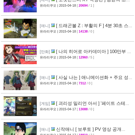
신 후파 PV 영상 공개
유라리쿠오
| 2015-04-18
[
20694
/ 1 ]
[47]
[ 드래곤볼 Z : 부활의 F ] 4분 30초 스토
[애니]
리 영상 공개
유라리쿠오
| 2015-04-18
[
14138
/ 0 ]
[38]
[ 나의 히어로 아카데미아 ] 100만부 돌
[만화]
파 & 특설페이지 오픈
유라리쿠오
| 2015-04-18
[
12960
/ 5 ]
[44]
[ 사실 나는 ] 애니메이션화 + 주요 성우
[애니]
진 명단 공개
유라리쿠오
| 2015-04-18
[
7312
/ 0 ]
[32]
[ 괴리성 밀리언 아서 ] '페이트 스테이
[게임]
나이트' 제휴 이벤트 정보
유라리쿠오
| 2015-04-17
[
13088
/ 0 ]
[45]
신작애니 [ 보루토 ] PV 영상 공개
[애니]