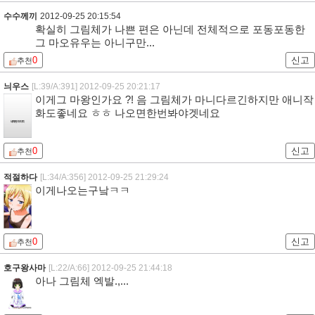
수수께끼
2012-09-25 20:15:54
확실히 그림체가 나쁜 편은 아닌데 전체적으로 포동포동한
그 마오유우는 아니구만...
0
신고
추천
늬우스
[L:39/A:391]
2012-09-25 20:21:17
이게그 마왕인가요 ?! 음 그림체가 마니다르긴하지만 애니작
화도좋네요 ㅎㅎ 나오면한번봐야겟네요
0
신고
추천
적절하다
[L:34/A:356]
2012-09-25 21:29:24
이게나오는구낰ㅋㅋ
0
신고
추천
호구왕사마
[L:22/A:66]
2012-09-25 21:44:18
아나 그림체 엑발.,...