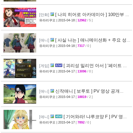
[ 나의 히어로 아카데미아 ] 100만부 돌
[만화]
파 & 특설페이지 오픈
유라리쿠오
| 2015-04-18
[
12962
/ 5 ]
[44]
[ 사실 나는 ] 애니메이션화 + 주요 성우
[애니]
진 명단 공개
유라리쿠오
| 2015-04-18
[
7317
/ 0 ]
[32]
[ 괴리성 밀리언 아서 ] '페이트 스
[게임]
테이 나이트' 제휴 이벤트 정보
유라리쿠오
| 2015-04-17
[
13096
/ 0 ]
[45]
신작애니 [ 보루토 ] PV 영상 공개
[애니]
(BORUTO)
유라리쿠오
| 2015-04-17
[
18819
/ 2 ]
[68]
[ 기어와라! 냐루코양 F ] PV 영상
[애니]
공개
유라리쿠오
| 2015-04-17
[
7892
/ 0 ]
[32]