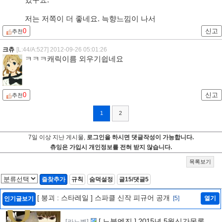
있구요.
저는 저쪽이 더 좋네요. 늑향느낌이 나서
0
신고
추천
크츄
[L:44/A:527]
2012-09-26 05:01:26
ㅋㅋㅋ캐릭이름 외우기쉽네요
0
신고
추천
1
2
7일 이상 지난 게시물,
로그인을 하시면 댓글작성이 가능합니다.
츄잉은 가입시 개인정보를 전혀 받지 않습니다.
목록보기
즐찾추가
규칙
숨덕설정
글15/댓글5
[ 붕괴 : 스타레일 ] 스파클 신작 피규어 공개
[5]
열기
인기글보기
[ 노블엔진 ] 2015년 5월신간목록 공
[라노벨]