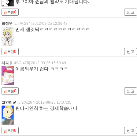
후쿠야마 쥰님의 활약도 기대됩니다.
0
신고
추천
최정우
[L:4/A:234]
2012-09-25 12:39:43
만세 잼곗닼ㅋㅋㅋㅋㅋㅋㅋㅋㅋㅋㅋ
0
신고
추천
레파
[L:49/A:478]
2012-09-25 15:59:49
이름외우기 쉽다 ㅋㅋㅋㅋ
0
신고
추천
고인리군
[L:9/A:267]
2012-09-25 17:07:35
판타지인척 하는 경제학습애니
0
신고
추천