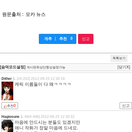
원문출처 : 모카 뉴스
|
0
개추
추천
신고
목록보기
[숨덕모드설정]
[닫기X]
게시판최상단항상설정가능
Dither
[L:2/A:202]
2012-09-25 12:30:18
캐릭 이름들이 다 왜ㅋㅋㅋㅋ
0
신고
추천
Hagiosune
[L:48/A:496]
2012-09-25 12:30:32
마음에 안드시는 분들도 있겠지만
애니 작화가 정말 마음에 드네요.