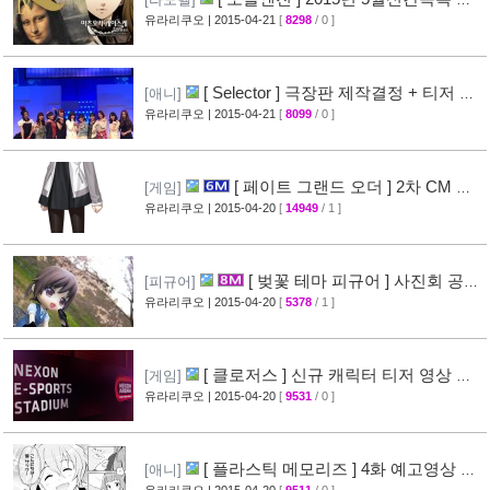
개
유라리쿠오
| 2015-04-21
[
8298
/ 0 ]
[28]
[ Selector ] 극장판 제작결정 + 티저 영
[애니]
상 공개
유라리쿠오
| 2015-04-21
[
8099
/ 0 ]
[24]
[ 페이트 그랜드 오더 ] 2차 CM 영
[게임]
상 공개 ( Fate/Grand Order )
유라리쿠오
| 2015-04-20
[
14949
/ 1 ]
[38]
[ 벚꽃 테마 피규어 ] 사진회 공개
[피규어]
( 굿스마일 )
유라리쿠오
| 2015-04-20
[
5378
/ 1 ]
[29]
[ 클로저스 ] 신규 캐릭터 티저 영상 공
[게임]
개
유라리쿠오
| 2015-04-20
[
9531
/ 0 ]
[42]
[ 플라스틱 메모리즈 ] 4화 예고영상 +
[애니]