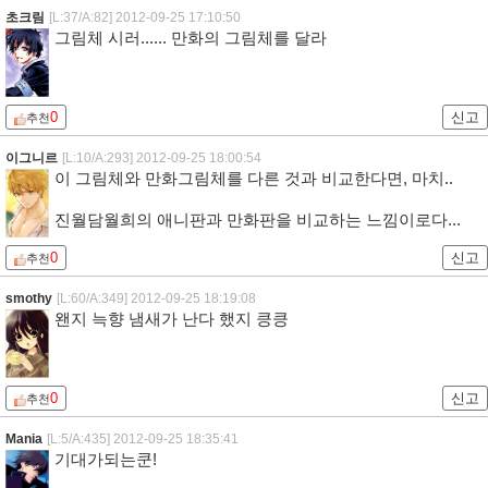
초크림
[L:37/A:82]
2012-09-25 17:10:50
그림체 시러...... 만화의 그림체를 달라
0
신고
추천
이그니르
[L:10/A:293]
2012-09-25 18:00:54
이 그림체와 만화그림체를 다른 것과 비교한다면, 마치..
진월담월희의 애니판과 만화판을 비교하는 느낌이로다...
0
신고
추천
smothy
[L:60/A:349]
2012-09-25 18:19:08
왠지 늑향 냄새가 난다 했지 킁킁
0
신고
추천
Mania
[L:5/A:435]
2012-09-25 18:35:41
기대가되는쿤!