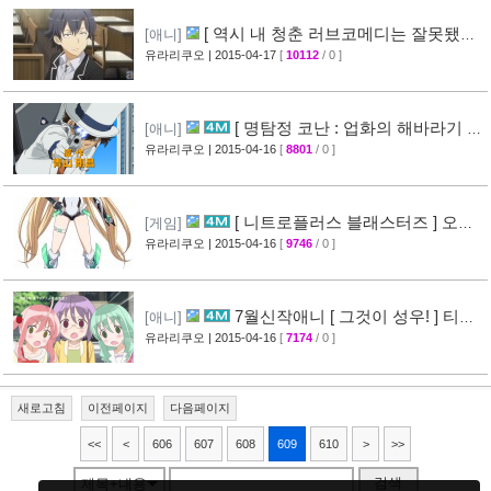
[ 역시 내 청춘 러브코메디는 잘못됐다
[애니]
속 ] 3화 선행컷 + 개요 공개
유라리쿠오
| 2015-04-17
[
10112
/ 0 ]
[34]
[ 명탐정 코난 : 업화의 해바라기 ]
[애니]
CM 영상 공개
유라리쿠오
| 2015-04-16
[
8801
/ 0 ]
[40]
[ 니트로플러스 블래스터즈 ] 오프
[게임]
닝 영상 공개
유라리쿠오
| 2015-04-16
[
9746
/ 0 ]
[32]
7월신작애니 [ 그것이 성우! ] 티저
[애니]
영상 공개
유라리쿠오
| 2015-04-16
[
7174
/ 0 ]
[26]
새로고침
이전페이지
다음페이지
<<
<
606
607
608
609
610
>
>>
검색
제목+내용