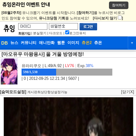
참여하기
[08월2주차]
유니크뽑기 이벤트를 시작합니다.
[참여하기]
를 누르시면 비로그
인도 참여할 수 있으며,
유니크당첨 기회
를 노려보세요!
[다시보지 않기
]
|
분실찾기
|
다크모드
|
로그인유지
회원가입
DB
뉴스
커뮤니티
애니만화
웹툰
이미지
츄온2
츄온
▼
[마오유우 마왕용사] 올 겨울 방영예정!
DB
뉴스
커뮤니티
애니만화
웹툰
이미지
츄온2
츄온
유라리쿠오
| L:49/A:92 |
LV76
|
Exp.
38%
590/1,530
| 0 | 2012-09-25 12:21:34 | 5607 |
[숨덕모드설정]
[닫기X]
게시판최상단항상설정가능