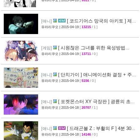
애니메이션 비교 화면 공개
유라리쿠오
| 2015-04-20
[
9511
/ 0 ]
[19]
[ 코드기어스 망국의 아키토 ] 제3
[애니]
장 다이제스트 10분영상 공개
유라리쿠오
| 2015-04-19
[
13215
/ 1 ]
[40]
[ 시원찮은 그녀를 위한 육성방법
[게임]
blessing flowers ] 캐릭터 소개 영상 공개
유라리쿠오
| 2015-04-19
[
13711
/ 0 ]
[37]
[ 단치가이 ] 애니메이션화 결정 + 주요
[애니]
성우진 공개
유라리쿠오
| 2015-04-19
[
5156
/ 0 ]
[27]
[ 포켓몬스터 XY 극장판 ] 광륜의 초마
[애니]
신 후파 PV 영상 공개
유라리쿠오
| 2015-04-18
[
20707
/ 1 ]
[47]
[ 드래곤볼 Z : 부활의 F ] 4분 30초
[애니]
스토리 영상 공개
유라리쿠오
| 2015-04-18
[
14146
/ 0 ]
[38]