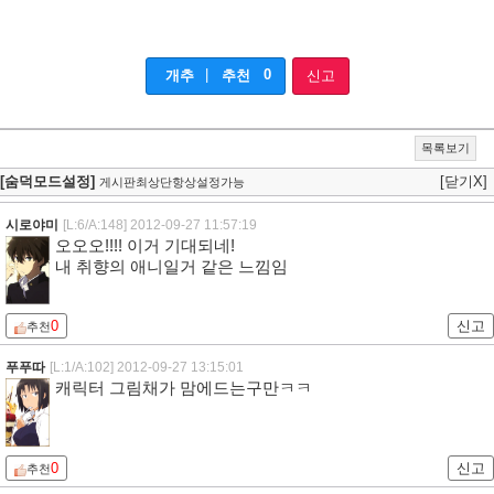
|
0
개추
추천
신고
목록보기
[숨덕모드설정]
[닫기X]
게시판최상단항상설정가능
시로야미
[L:6/A:148]
2012-09-27 11:57:19
오오오!!!! 이거 기대되네!
내 취향의 애니일거 같은 느낌임
0
신고
추천
푸푸따
[L:1/A:102]
2012-09-27 13:15:01
캐릭터 그림채가 맘에드는구만ㅋㅋ
0
신고
추천