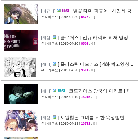
[ 벚꽃 테마 피규어 ] 사진회 공개
[피규어]
( 굿스마일 )
유라리쿠오
| 2015-04-20
[
5378
/ 1 ]
[29]
[ 클로저스 ] 신규 캐릭터 티저 영상 공
[게임]
개
유라리쿠오
| 2015-04-20
[
9531
/ 0 ]
[42]
[ 플라스틱 메모리즈 ] 4화 예고영상 +
[애니]
애니메이션 비교 화면 공개
유라리쿠오
| 2015-04-20
[
9511
/ 0 ]
[19]
[ 코드기어스 망국의 아키토 ] 제3
[애니]
장 다이제스트 10분영상 공개
유라리쿠오
| 2015-04-19
[
13215
/ 1 ]
[40]
[ 시원찮은 그녀를 위한 육성방법
[게임]
blessing flowers ] 캐릭터 소개 영상 공개
유라리쿠오
| 2015-04-19
[
13711
/ 0 ]
[37]