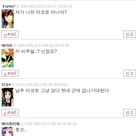
Ｓtyner²
[L:39/A:501]
2012-09-27 23:24:16
저거 니와 마코토 아니야?
0
신고
추천
메아리
[L:49/A:245]
2012-09-28 02:04:56
키 비주얼..? 신장요?
0
신고
추천
미오♥
[L:14/A:243]
2012-09-28 08:05:02
남주 마코토 그냥 갖다 썻네 근데 겁나기대된다
0
신고
추천
베아트리체
[L:63/A:366]
2012-09-28 19:10:19
호오..