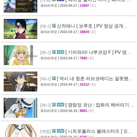
테이 나이트' 제휴 이벤트 정보
유라리쿠오
| 2015-04-17
[
13097
/ 0 ]
[45]
신작애니 [ 보루토 ] PV 영상 공개
[애니]
(BORUTO)
유라리쿠오
| 2015-04-17
[
18819
/ 2 ]
[68]
[ 기어와라! 냐루코양 F ] PV 영상
[애니]
공개
유라리쿠오
| 2015-04-17
[
7892
/ 0 ]
[32]
[ 역시 내 청춘 러브코메디는 잘못됐다
[애니]
속 ] 3화 선행컷 + 개요 공개
유라리쿠오
| 2015-04-17
[
10112
/ 0 ]
[34]
[ 명탐정 코난 : 업화의 해바라기 ]
[애니]
CM 영상 공개
유라리쿠오
| 2015-04-16
[
8801
/ 0 ]
[40]
[ 니트로플러스 블래스터즈 ] 오프
[게임]