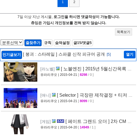
1
2
7일 이상 지난 게시물,
로그인을 하시면 댓글작성이 가능합니다.
츄잉은 가입시 개인정보를 전혀 받지 않습니다.
목록보기
즐찾추가
규칙
숨덕설정
글15/댓글5
[ 붕괴 : 스타레일 ] 스파클 신작 피규어 공개
[5]
열기
인기글보기
[ 노블엔진 ] 2015년 5월신간목록 공
[라노벨]
개
유라리쿠오
| 2015-04-21
[
8298
/ 0 ]
[28]
[ Selector ] 극장판 제작결정 + 티저 영
[애니]
상 공개
유라리쿠오
| 2015-04-21
[
8099
/ 0 ]
[24]
[ 페이트 그랜드 오더 ] 2차 CM 영
[게임]
상 공개 ( Fate/Grand Order )
유라리쿠오
| 2015-04-20
[
14949
/ 1 ]
[38]