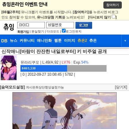
참여하기
[08월2주차]
유니크뽑기 이벤트를 시작합니다.
[참여하기]
를 누르시면 비로그
인도 참여할 수 있으며,
유니크당첨 기회
를 노려보세요!
[다시보지 않기
]
|
분실찾기
|
다크모드
|
로그인유지
회원가입
DB
뉴스
커뮤니티
애니만화
웹툰
이미지
츄온2
츄온
▼
신작애니[바람이 잔잔한 내일로부터] 키 비주얼 공개
DB
뉴스
커뮤니티
애니만화
웹툰
이미지
츄온2
츄온
유라리쿠오
| L:49/A:92 |
LV76
|
Exp.
54%
840/1,530
| 0 | 2012-09-27 10:08:45 | 5782 |
[숨덕모드설정]
[닫기X]
게시판최상단항상설정가능