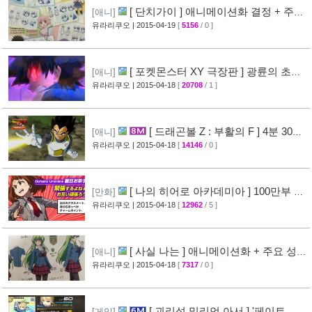
[ 단치가이 ] 애니메이션화 결정 + 주요
[애니]
성우진 공개
유라리쿠오
| 2015-04-19
[
5156
/ 0 ]
[27]
[ 포켓몬스터 XY 극장판 ] 광륜의 초마
[애니]
신 후파 PV 영상 공개
유라리쿠오
| 2015-04-18
[
20708
/ 1 ]
[47]
[ 드래곤볼 Z : 부활의 F ] 4분 30초
[애니]
스토리 영상 공개
유라리쿠오
| 2015-04-18
[
14146
/ 0 ]
[38]
[ 나의 히어로 아카데미아 ] 100만부 돌
[만화]
파 & 특설페이지 오픈
유라리쿠오
| 2015-04-18
[
12962
/ 5 ]
[44]
[ 사실 나는 ] 애니메이션화 + 주요 성우
[애니]
진 명단 공개
유라리쿠오
| 2015-04-18
[
7317
/ 0 ]
[32]
[ 괴리성 밀리언 아서 ] '페이트 스
[게임]