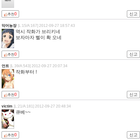
0
신고
추천
악어농장
[L:15/A:167]
2012-09-27 18:57:43
역시 작화가 브리키네
보자마자 삘이 확 오네
0
신고
추천
언트
[L:39/A:543]
2012-09-27 20:07:34
작화부터 !
0
신고
추천
victim
[L:21/A:181]
2012-09-27 20:48:34
큐베~~
0
신고
추천