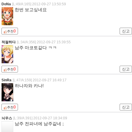
DoNa
[L:49/A:165]
2012-09-27 13:50:59
한번 보고싶네요
0
신고
추천
적절하다
[L:34/A:356]
2012-09-27 15:39:55
남주 마코토같다 ㅋㅋ
0
신고
추천
SinRa
[L:47/A:159]
2012-09-27 16:49:17
하나자와 카나!
0
신고
추천
늬우스
[L:39/A:391]
2012-09-27 18:34:09
남주 전파녀에 남주같네 ;