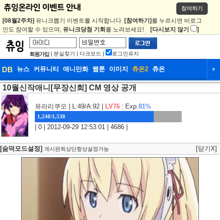
참여하기
[08월2주차]
유니크뽑기 이벤트를 시작합니다.
[참여하기]
를 누르시면 비로그
인도 참여할 수 있으며,
유니크당첨 기회
를 노려보세요!
[다시보지 않기
]
|
분실찾기
|
다크모드
|
로그인유지
회원가입
DB
뉴스
커뮤니티
애니만화
웹툰
이미지
츄온2
츄온
▼
10월신작애니[무장신희] CM 영상 공개
DB
뉴스
커뮤니티
애니만화
웹툰
이미지
츄온2
츄온
유라리쿠오
| L:49/A:92 |
LV76
|
Exp.
81%
1,240/1,530
| 0 | 2012-09-29 12:53:01 | 4686 |
[숨덕모드설정]
[닫기X]
게시판최상단항상설정가능