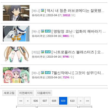
[ 역시 내 청춘 러브코메디는 잘못됐다
[애니]
속 ] 3화 선행컷 + 개요 공개
유라리쿠오
| 2015-04-17
[
10112
/ 0 ]
[34]
[ 명탐정 코난 : 업화의 해바라기 ]
[애니]
CM 영상 공개
유라리쿠오
| 2015-04-16
[
8801
/ 0 ]
[40]
[ 니트로플러스 블래스터즈 ] 오프
[게임]
닝 영상 공개
유라리쿠오
| 2015-04-16
[
9746
/ 0 ]
[32]
7월신작애니 [ 그것이 성우! ] 티저
[애니]
영상 공개
유라리쿠오
| 2015-04-16
[
7174
/ 0 ]
[26]
새로고침
이전페이지
다음페이지
<<
<
606
607
608
609
610
>
>>