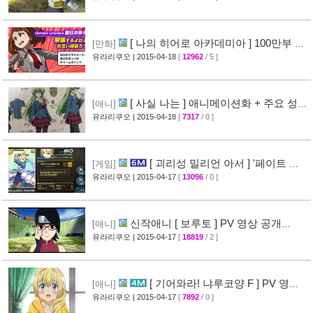
[ 나의 히어로 아카데미아 ] 100만부 돌
[만화]
파 & 특설페이지 오픈
유라리쿠오
| 2015-04-18
[
12962
/ 5 ]
[44]
[ 사실 나는 ] 애니메이션화 + 주요 성우
[애니]
진 명단 공개
유라리쿠오
| 2015-04-18
[
7317
/ 0 ]
[32]
[ 괴리성 밀리언 아서 ] '페이트 스
[게임]
테이 나이트' 제휴 이벤트 정보
유라리쿠오
| 2015-04-17
[
13096
/ 0 ]
[45]
신작애니 [ 보루토 ] PV 영상 공개
[애니]
(BORUTO)
유라리쿠오
| 2015-04-17
[
18819
/ 2 ]
[68]
[ 기어와라! 냐루코양 F ] PV 영상
[애니]
공개
유라리쿠오
| 2015-04-17
[
7892
/ 0 ]
[32]