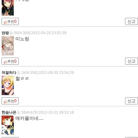
0
신고
추천
랸팡
[L:50/A:364]
2012-09-29 23:02:38
미노링
0
신고
추천
적절하다
[L:34/A:356]
2012-09-30 23:56:29
헐ㄹㄹ
0
신고
추천
한숨나온
[L:56/A:425]
2012-10-01 09:33:18
메카물이네....