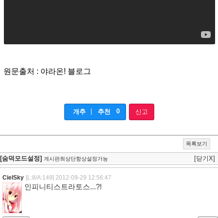
원문출처 : 야라온! 블로그
|
0
개추
추천
신고
목록보기
[숨덕모드설정]
[닫기X]
게시판최상단항상설정가능
CielSky
[L:8/A:149]
2012-09-29 12:56:47
인피니티스트라토스...?!