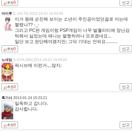
0
신고
추천
아이루
[L:1/A:76]
2012-10-01 14:04:59
이거 원래 순진해 보이는 소년이 주인공이었던걸로 아는데
짤렸나?? -_-
그리고 PC판 게임이랑 PSP게임이 너무 발퀄리티에 장난감
틱해서 싫었는데 애니는 멀쩡하려나 모르겠네요...
일단 보고 판단해야겠지만; 그닥 기대는 안되요..........
0
신고
추천
노네임
[L:67/A:385]
2012-10-01 19:39:05
픽시브에 이런거.,..많지;
0
신고
추천
흑기사
2013-01-24 15:23:21
일독하고 갑니다.
감사합니다.
0
신고
추천