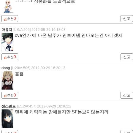
ㅋㅋㅋㅋ 상품화를 노골적으로
0
신고
추천
마유치
[L:6/A:509]
2012-09-29 16:13:08
ova인가 에 나온 남주가 안보이냄 안나오는건 아니겠지
0
신고
추천
dong
[L:20/A:506]
2012-09-29 16:20:13
흠흠
0
신고
추천
센스민트
[L:12/A:457]
2012-09-29 18:36:22
맨위에 캐릭터는 맘에들지만 SF는보지않는지라