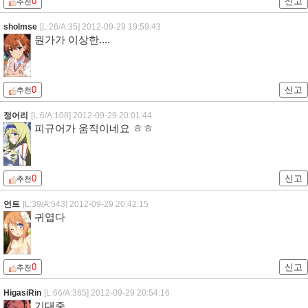
0
신고
추천
sholmse
[L:26/A:35]
2012-09-29 19:59:43
뭔가가 이상한....
0
신고
추천
정어리
[L:6/A:108]
2012-09-29 20:01:44
피규어가 움직이네요 ㅎㅎ
0
신고
추천
언트
[L:39/A:543]
2012-09-29 20:42:15
귀엽다
0
신고
추천
HigasiRin
[L:66/A:365]
2012-09-29 20:54:16
기대중