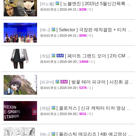
[ 노블엔진 ] 2015년 5월신간목록 공
[라노벨]
개
유라리쿠오
| 2015-04-21
[
8298
/ 0 ]
[28]
[ Selector ] 극장판 제작결정 + 티저 영
[애니]
상 공개
유라리쿠오
| 2015-04-21
[
8099
/ 0 ]
[24]
[ 페이트 그랜드 오더 ] 2차 CM 영
[게임]
상 공개 ( Fate/Grand Order )
유라리쿠오
| 2015-04-20
[
14949
/ 1 ]
[38]
[ 벚꽃 테마 피규어 ] 사진회 공개
[피규어]
( 굿스마일 )
유라리쿠오
| 2015-04-20
[
5378
/ 1 ]
[29]
[ 클로저스 ] 신규 캐릭터 티저 영상 공
[게임]
개
유라리쿠오
| 2015-04-20
[
9531
/ 0 ]
[42]
[ 플라스틱 메모리즈 ] 4화 예고영상 +
[애니]