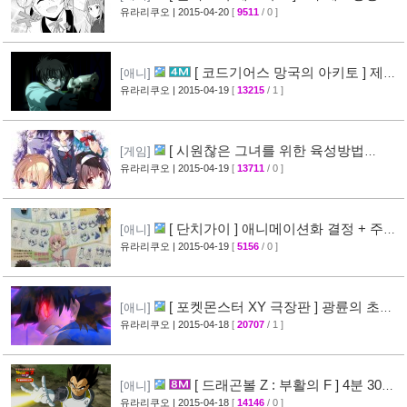
애니메이션 비교 화면 공개
유라리쿠오
| 2015-04-20
[
9511
/ 0 ]
[19]
[ 코드기어스 망국의 아키토 ] 제3
[애니]
장 다이제스트 10분영상 공개
유라리쿠오
| 2015-04-19
[
13215
/ 1 ]
[40]
[ 시원찮은 그녀를 위한 육성방법
[게임]
blessing flowers ] 캐릭터 소개 영상 공개
유라리쿠오
| 2015-04-19
[
13711
/ 0 ]
[37]
[ 단치가이 ] 애니메이션화 결정 + 주요
[애니]
성우진 공개
유라리쿠오
| 2015-04-19
[
5156
/ 0 ]
[27]
[ 포켓몬스터 XY 극장판 ] 광륜의 초마
[애니]
신 후파 PV 영상 공개
유라리쿠오
| 2015-04-18
[
20707
/ 1 ]
[47]
[ 드래곤볼 Z : 부활의 F ] 4분 30초
[애니]
스토리 영상 공개
유라리쿠오
| 2015-04-18
[
14146
/ 0 ]
[38]