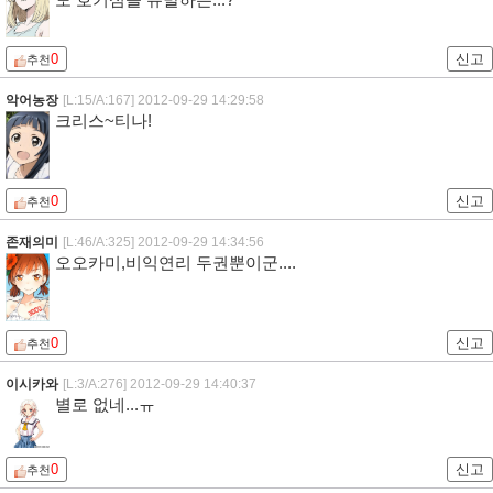
도 호기심을 유발하는...?
0
신고
추천
악어농장
[L:15/A:167]
2012-09-29 14:29:58
크리스~티나!
0
신고
추천
존재의미
[L:46/A:325]
2012-09-29 14:34:56
오오카미,비익연리 두권뿐이군....
0
신고
추천
이시카와
[L:3/A:276]
2012-09-29 14:40:37
별로 없네...ㅠ
0
신고
추천