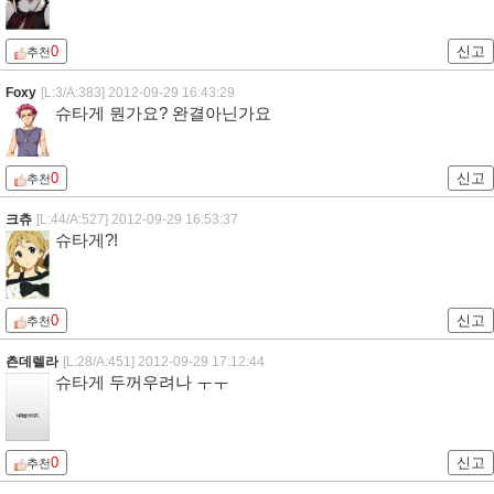
0
신고
추천
Foxy
[L:3/A:383]
2012-09-29 16:43:29
슈타게 뭔가요? 완결아닌가요
0
신고
추천
크츄
[L:44/A:527]
2012-09-29 16:53:37
슈타게?!
0
신고
추천
츤데렐라
[L:28/A:451]
2012-09-29 17:12:44
슈타게 두꺼우려나 ㅜㅜ
0
신고
추천