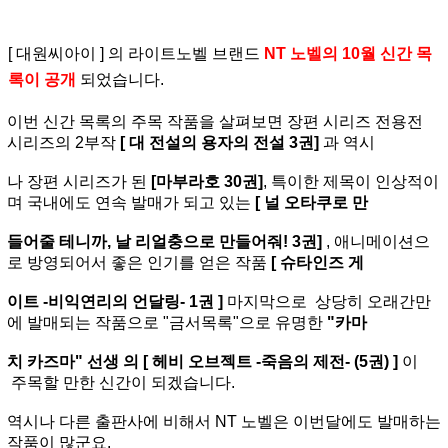
[ 대원씨아이 ] 의 라이트노벨 브랜드
NT 노벨의 10월 신간 목
록이 공개
되었습니다.
이번 신간 목록의 주목 작품을 살펴보면 장편 시리즈 전용전
시리즈의 2부작
[ 대 전설의 용자의 전설 3권]
과 역시
나 장편 시리즈가 된
[마부라호 30권]
, 특이한 제목이 인상적이
며 국내에도 연속 발매가 되고 있는
[ 널 오타쿠로 만
들어줄 테니까, 날 리얼충으로 만들어줘! 3권]
, 애니메이션으
로 방영되어서 좋은 인기를 얻은 작품
[ 슈타인즈 게
이트 -비익연리의 언달링- 1권 ]
마지막으로 상당히 오래간만
에 발매되는 작품으로 "금서목록"으로 유명한
"카마
치 카즈마" 선생 의 [ 헤비 오브젝트 -죽음의 제전- (5권) ]
이
주목할 만한 신간이 되겠습니다.
역시나 다른 출판사에 비해서 NT 노벨은 이번달에도 발매하는
작품이 많군요.