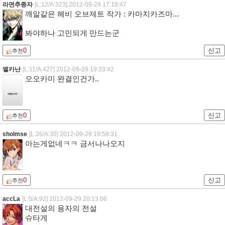
라면추종자
[L:12/A:323]
2012-09-29 17:18:47
깨알같은 헤비 오브제트 작가 : 카마치카즈마...
봐야하나 고민되게 만드는군
0
신고
추천
엘카난
[L:11/A:427]
2012-09-29 19:33:42
오오카미 완결인건가..
0
신고
추천
sholmse
[L:26/A:35]
2012-09-29 19:58:31
아는게없네ㅋㅋ 금서나나오지
0
신고
추천
accLa
[L:5/A:92]
2012-09-29 20:13:06
대전설의 용자의 전설
슈타게