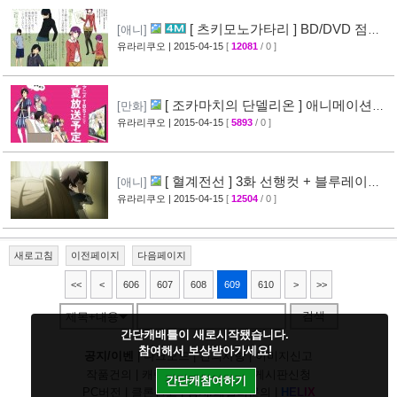
[ 츠키모노가타리 ] BD/DVD 점포
[애니]
특전 일러스트 공개
유라리쿠오
| 2015-04-15
[
12081
/ 0 ]
[35]
[ 조카마치의 단델리온 ] 애니메이션화
[만화]
결정
유라리쿠오
| 2015-04-15
[
5893
/ 0 ]
[24]
[ 혈계전선 ] 3화 선행컷 + 블루레이
[애니]
CM 영상 공개
유라리쿠오
| 2015-04-15
[
12504
/ 0 ]
[20]
새로고침
이전페이지
다음페이지
<<
<
606
607
608
609
610
>
>>
검색
제목+내용
간단캐배틀이 새로시작됐습니다.
참여해서 보상받아가세요!
공지/이벤
|
다크모드
|
건의사항
|
이미지신고
작품건의
|
캐릭건의
|
기타디비
|
게시판신청
간단캐참여하기
PC버전
|
클론신고
|
정지/패널티문의
|
H
E
L
I
X