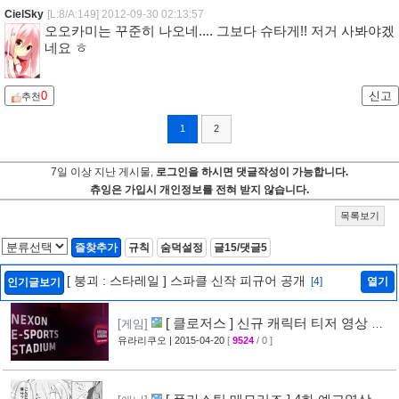
CielSky
[L:8/A:149]
2012-09-30 02:13:57
오오카미는 꾸준히 나오네.... 그보다 슈타게!! 저거 사봐야겠
네요 ㅎ
0
신고
추천
1
2
7일 이상 지난 게시물,
로그인을 하시면 댓글작성이 가능합니다.
츄잉은 가입시 개인정보를 전혀 받지 않습니다.
목록보기
즐찾추가
규칙
숨덕설정
글15/댓글5
[ 붕괴 : 스타레일 ] 스파클 신작 피규어 공개
[4]
열기
인기글보기
[ 클로저스 ] 신규 캐릭터 티저 영상 공
[게임]
개
유라리쿠오
| 2015-04-20
[
9524
/ 0 ]
[42]