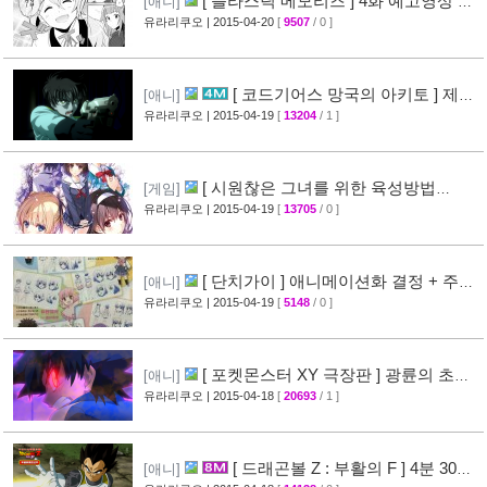
[ 플라스틱 메모리즈 ] 4화 예고영상 +
[애니]
애니메이션 비교 화면 공개
유라리쿠오
| 2015-04-20
[
9507
/ 0 ]
[19]
[ 코드기어스 망국의 아키토 ] 제3
[애니]
장 다이제스트 10분영상 공개
유라리쿠오
| 2015-04-19
[
13204
/ 1 ]
[40]
[ 시원찮은 그녀를 위한 육성방법
[게임]
blessing flowers ] 캐릭터 소개 영상 공개
유라리쿠오
| 2015-04-19
[
13705
/ 0 ]
[37]
[ 단치가이 ] 애니메이션화 결정 + 주요
[애니]
성우진 공개
유라리쿠오
| 2015-04-19
[
5148
/ 0 ]
[27]
[ 포켓몬스터 XY 극장판 ] 광륜의 초마
[애니]
신 후파 PV 영상 공개
유라리쿠오
| 2015-04-18
[
20693
/ 1 ]
[47]
[ 드래곤볼 Z : 부활의 F ] 4분 30초
[애니]