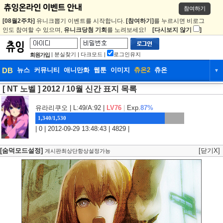
참여하기
[08월2주차]
유니크뽑기 이벤트를 시작합니다.
[참여하기]
를 누르시면 비로그
인도 참여할 수 있으며,
유니크당첨 기회
를 노려보세요!
[다시보지 않기
]
|
분실찾기
|
다크모드
|
로그인유지
회원가입
DB
뉴스
커뮤니티
애니만화
웹툰
이미지
츄온2
츄온
▼
[ NT 노벨 ] 2012 / 10월 신간 표지 목록
DB
뉴스
커뮤니티
애니만화
웹툰
이미지
츄온2
츄온
유라리쿠오
| L:49/A:92 |
LV76
|
Exp.
87%
1,340/1,530
| 0 | 2012-09-29 13:48:43 | 4829 |
[숨덕모드설정]
[닫기X]
게시판최상단항상설정가능