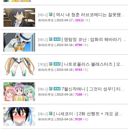
[ 역시 내 청춘 러브코메디는 잘못됐다
[애니]
속 ] 3화 선행컷 + 개요 공개
유라리쿠오
| 2015-04-17
[
10111
/ 0 ]
[34]
[ 명탐정 코난 : 업화의 해바라기 ]
[애니]
CM 영상 공개
유라리쿠오
| 2015-04-16
[
8799
/ 0 ]
[40]
[ 니트로플러스 블래스터즈 ] 오프
[게임]
닝 영상 공개
유라리쿠오
| 2015-04-16
[
9743
/ 0 ]
[32]
7월신작애니 [ 그것이 성우! ] 티저
[애니]
영상 공개
유라리쿠오
| 2015-04-16
[
7168
/ 0 ]
[26]
[ 니세코이 : ] 2화 선행컷 + 개요 공
[애니]
개
유라리쿠오
| 2015-04-16
[
9720
/ 0 ]
[31]