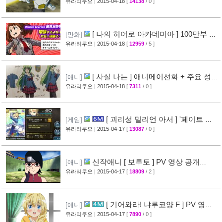
스토리 영상 공개
유라리쿠오
| 2015-04-18
[
14138
/ 0 ]
[38]
[ 나의 히어로 아카데미아 ] 100만부 돌
[만화]
파 & 특설페이지 오픈
유라리쿠오
| 2015-04-18
[
12959
/ 5 ]
[44]
[ 사실 나는 ] 애니메이션화 + 주요 성우
[애니]
진 명단 공개
유라리쿠오
| 2015-04-18
[
7311
/ 0 ]
[32]
[ 괴리성 밀리언 아서 ] '페이트 스
[게임]
테이 나이트' 제휴 이벤트 정보
유라리쿠오
| 2015-04-17
[
13087
/ 0 ]
[45]
신작애니 [ 보루토 ] PV 영상 공개
[애니]
(BORUTO)
유라리쿠오
| 2015-04-17
[
18809
/ 2 ]
[68]
[ 기어와라! 냐루코양 F ] PV 영상
[애니]
공개
유라리쿠오
| 2015-04-17
[
7890
/ 0 ]
[32]