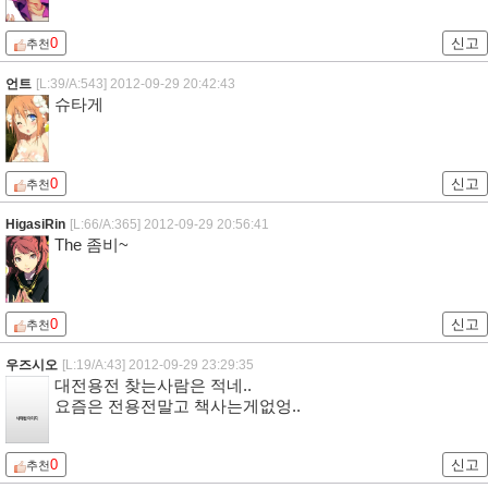
0
신고
추천
언트
[L:39/A:543]
2012-09-29 20:42:43
슈타게
0
신고
추천
HigasiRin
[L:66/A:365]
2012-09-29 20:56:41
The 좀비~
0
신고
추천
우즈시오
[L:19/A:43]
2012-09-29 23:29:35
대전용전 찾는사람은 적네..
요즘은 전용전말고 책사는게없엉..
0
신고
추천