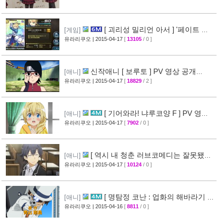
[ 괴리성 밀리언 아서 ] '페이트 스
[게임]
테이 나이트' 제휴 이벤트 정보
유라리쿠오
| 2015-04-17
[
13105
/ 0 ]
[45]
신작애니 [ 보루토 ] PV 영상 공개
[애니]
(BORUTO)
유라리쿠오
| 2015-04-17
[
18829
/ 2 ]
[68]
[ 기어와라! 냐루코양 F ] PV 영상
[애니]
공개
유라리쿠오
| 2015-04-17
[
7902
/ 0 ]
[32]
[ 역시 내 청춘 러브코메디는 잘못됐다
[애니]
속 ] 3화 선행컷 + 개요 공개
유라리쿠오
| 2015-04-17
[
10124
/ 0 ]
[34]
[ 명탐정 코난 : 업화의 해바라기 ]
[애니]
CM 영상 공개
유라리쿠오
| 2015-04-16
[
8811
/ 0 ]
[40]