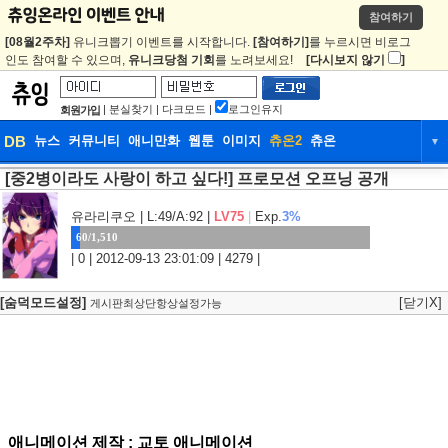
참여하기
[08월2주차]
유니크뽑기 이벤트를 시작합니다.
[참여하기]
를 누르시면 비로그
인도 참여할 수 있으며,
유니크당첨 기회
를 노려보세요!
[다시보지 않기
]
|
분실찾기
|
다크모드
|
로그인유지
회원가입
DB
뉴스
커뮤니티
애니만화
웹툰
이미지
츄온2
츄온
▼
[중2병이라도 사랑이 하고 싶다!] 프로모션 오프닝 공개
DB
뉴스
커뮤니티
애니만화
웹툰
이미지
츄온2
츄온
유라리쿠오
| L:49/A:92 |
LV75
|
Exp.
3%
60/1,510
| 0 | 2012-09-13 23:01:09 | 4279 |
[숨덕모드설정]
[닫기X]
게시판최상단항상설정가능
애니메이션 제작 : 교토 애니메이션