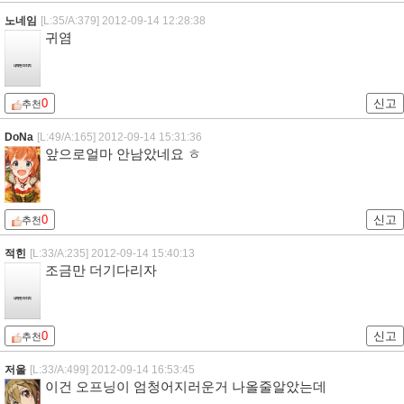
노네임
[L:35/A:379]
2012-09-14 12:28:38
귀염
0
신고
추천
DoNa
[L:49/A:165]
2012-09-14 15:31:36
앞으로얼마 안남았네요 ㅎ
0
신고
추천
적힌
[L:33/A:235]
2012-09-14 15:40:13
조금만 더기다리자
0
신고
추천
저울
[L:33/A:499]
2012-09-14 16:53:45
이건 오프닝이 엄청어지러운거 나올줄알았는데