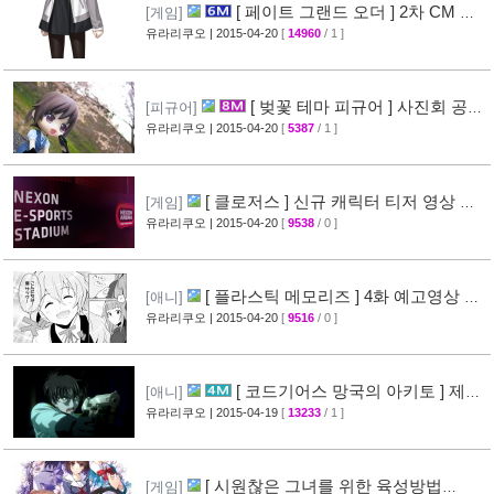
[ 페이트 그랜드 오더 ] 2차 CM 영
[게임]
상 공개 ( Fate/Grand Order )
유라리쿠오
| 2015-04-20
[
14960
/ 1 ]
[38]
[ 벚꽃 테마 피규어 ] 사진회 공개
[피규어]
( 굿스마일 )
유라리쿠오
| 2015-04-20
[
5387
/ 1 ]
[29]
[ 클로저스 ] 신규 캐릭터 티저 영상 공
[게임]
개
유라리쿠오
| 2015-04-20
[
9538
/ 0 ]
[42]
[ 플라스틱 메모리즈 ] 4화 예고영상 +
[애니]
애니메이션 비교 화면 공개
유라리쿠오
| 2015-04-20
[
9516
/ 0 ]
[19]
[ 코드기어스 망국의 아키토 ] 제3
[애니]
장 다이제스트 10분영상 공개
유라리쿠오
| 2015-04-19
[
13233
/ 1 ]
[40]
[ 시원찮은 그녀를 위한 육성방법
[게임]