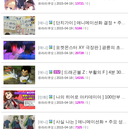
blessing flowers ] 캐릭터 소개 영상 공개
유라리쿠오
| 2015-04-19
[
13721
/ 0 ]
[37]
[ 단치가이 ] 애니메이션화 결정 + 주요
[애니]
성우진 공개
유라리쿠오
| 2015-04-19
[
5166
/ 0 ]
[27]
[ 포켓몬스터 XY 극장판 ] 광륜의 초마
[애니]
신 후파 PV 영상 공개
유라리쿠오
| 2015-04-18
[
20728
/ 1 ]
[47]
[ 드래곤볼 Z : 부활의 F ] 4분 30초
[애니]
스토리 영상 공개
유라리쿠오
| 2015-04-18
[
14155
/ 0 ]
[38]
[ 나의 히어로 아카데미아 ] 100만부 돌
[만화]
파 & 특설페이지 오픈
유라리쿠오
| 2015-04-18
[
12970
/ 5 ]
[44]
[ 사실 나는 ] 애니메이션화 + 주요 성우
[애니]
진 명단 공개
유라리쿠오
| 2015-04-18
[
7325
/ 0 ]
[32]