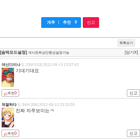
|
0
개추
추천
신고
목록보기
[숨덕모드설정]
[닫기X]
게시판최상단항상설정가능
여신디이나
[L:33/A:533]
2012-09-13 23:07:42
기대기대요
0
신고
추천
적절하다
[L:34/A:356]
2012-09-13 23:20:55
진짜 자주보이는ㅋ
0
신고
추천