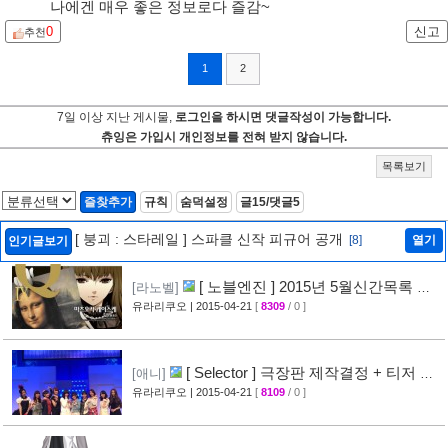
나에겐 매우 좋은 정보로다 즐감~
0
신고
추천
1
2
7일 이상 지난 게시물,
로그인을 하시면 댓글작성이 가능합니다.
츄잉은 가입시 개인정보를 전혀 받지 않습니다.
목록보기
즐찾추가
규칙
숨덕설정
글15/댓글5
[ 붕괴 : 스타레일 ] 스파클 신작 피규어 공개
[8]
열기
인기글보기
[ 노블엔진 ] 2015년 5월신간목록 공
[라노벨]
개
유라리쿠오
| 2015-04-21
[
8309
/ 0 ]
[28]
[ Selector ] 극장판 제작결정 + 티저 영
[애니]
상 공개
유라리쿠오
| 2015-04-21
[
8109
/ 0 ]
[24]