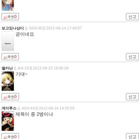
0
신고
추천
보고있나상디
[L:50/A:463]
2012-09-14 17:49:07
굳이네요
0
신고
추천
엘카난
[L:8/A:153]
2012-09-15 16:06:28
기대~
0
신고
추천
게이투스
[L:45/A:443]
2012-09-16 14:55:59
제목이 중 2병이냐
0
신고
추천