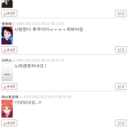
0
신고
추천
넷츠데
[L:43/A:346]
2012-09-14 06:13:05
사랑한다 후쿠야마ㅠㅜㅠㅜ꼭봐야징
0
신고
추천
늬우스
[L:39/A:391]
2012-09-14 06:37:51
노래괜춘하네요 !
0
신고
추천
라스트오덕
[L:42/A:504]
2012-09-14 08:20:44
기대되네요..ㅎ
0
신고
추천