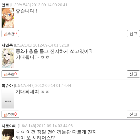
언트
[L:39/A:543]
2012-09-14 00:20:41
좋습니다 !
0
신고
추천
샤일록
[L:5/A:141]
2012-09-14 01:32:18
중2가 총을 들고 진지하게 쏘고있어?!
기대됩니다 ㅎㅎ
0
신고
추천
흑슈아
[L:54/A:447]
2012-09-14 01:44:44
기대되네여 ㅎㅎ
0
신고
추천
시로야미
[L:6/A:148]
2012-09-14 03:44:06
ㅇㅇ 이건 정말 전에꺼들관 다르게 진지
와이 쏘 시리어스!?