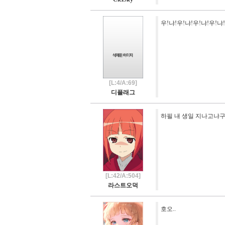
우!냐!우!냐!우!냐!우!냐!
[L:4/A:69]
디플래그
하필 내 생일 지나고냐구요
[L:42/A:504]
라스트오덕
호오..