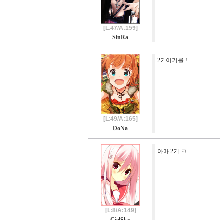
[L:47/A:159]
SinRa
2기이기를 !
[L:49/A:165]
DoNa
아마 2기 ㅋ
[L:8/A:149]
CielSky