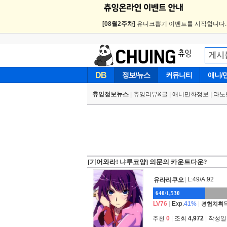
[08월2주차]
유니크뽑기 이벤트를 시작합니다
DB
정보/뉴스
커뮤니티
애니/
츄잉정보뉴스
|
츄잉리뷰&글
|
애니만화정보
|
라노
[기어와라! 냐루코양] 의문의 카운트다운?
|
L:49/A:92
유라리쿠오
640/1,530
LV76
|
Exp.
41%
|
경험치획득
추천
0
|
조회
4,972
|
작성일 2