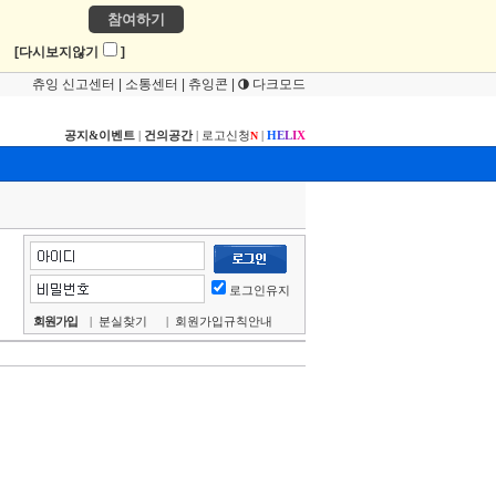
참여하기
!
[다시보지않기
]
츄잉 신고센터
|
소통센터
|
츄잉콘
|
다크모드
공지&이벤트
|
건의공간
|
로고신청
|
H
E
L
I
X
N
로그인유지
회원가입
|
분실찾기
|
회원가입규칙안내