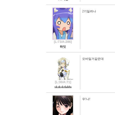
2기일려나
[L:73/A:286]
하잇
오바일거같은대
[L:30/A:71]
xkzksktlaldn
우!냐!