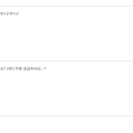
우!냐!우!냐!
!! (퍽!) 무튼 궁금하네요..ㅋ