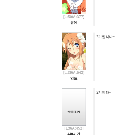
[L:50/A:377]
유예
2기일려나~
[L:39/A:543]
언트
2기여라~
[L:9/A:452]
440시간