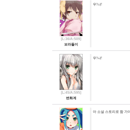
우!냐!
[L:36/A:509]
보라돌이
우!냐!
[L:45/A:595]
변화계
아 소설 스토리로 함 가