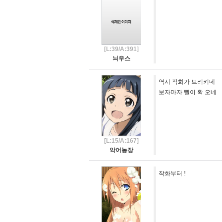
[L:39/A:391]
늬우스
역시 작화가 브리키네
보자마자 삘이 확 오네
[L:15/A:167]
악어농장
작화부터 !