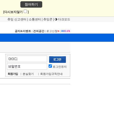
참여하기
!
[다시보지않기
]
츄잉 신고센터
|
소통센터
|
츄잉콘
|
다크모드
공지&이벤트
|
건의공간
|
로고신청
|
H
E
L
I
X
N
로그인유지
회원가입
|
분실찾기
|
회원가입규칙안내