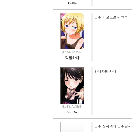
DoNa
남주 마코토같다 ㅋㅋ
[L:34/A:356]
적절하다
하나자와 카나!
[L:47/A:159]
SinRa
남주 전파녀에 남주같네 