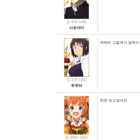
[L:6/A:148]
시로야미
캐릭터 그림채가 맘에
[L:1/A:102]
푸푸따
한번 보고싶네요
[L:49/A:165]