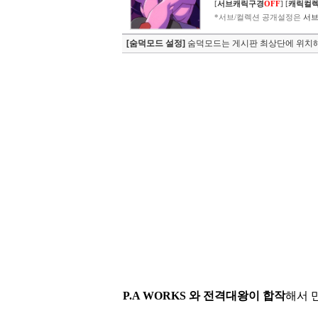
[
서브캐릭구경
OFF
]
[
캐릭컬
*서브/컬렉션 공개설정은
서브
[숨덕모드 설정]
숨덕모드는 게시판 최상단에 위치해
P.A WORKS 와 전격대왕이 합작
해서 