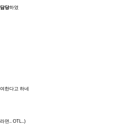
 담당
하였
참여한다고 하네
. OTL..)