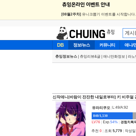
[08월2주차]
유니크뽑기 이벤트를 시작합니다
DB
정보/뉴스
커뮤니티
애니/
츄잉정보뉴스
|
츄잉리뷰&글
|
애니만화정보
|
라노
신작애니[바람이 잔잔한 내일로부터] 키 비주얼 
|
L:49/A:92
유라리쿠오
840/1,530
LV76
|
Exp.
54%
|
경험치획득
추천
0
|
조회
5,779
|
작성일 2