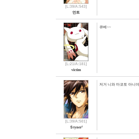
[L:39/A:543]
언트
큐베~~
[L:21/A:181]
victim
저거 니와 마코토 아니야
[L:39/A:501]
Ｓtyner²