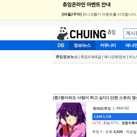
[08월2주차]
유니크뽑기 이벤트를 시작합니다
DB
정보/뉴스
커뮤니티
애니/
츄잉정보뉴스
|
츄잉리뷰&글
|
애니만화정보
|
라노
[중2병이라도 사랑이 하고 싶다!] 단편 스토리 영
|
L:49/A:92
유라리쿠오
1,040/1,530
LV76
|
Exp.
67%
|
경험치획득
추천
0
|
조회
4,506
|
작성일 2