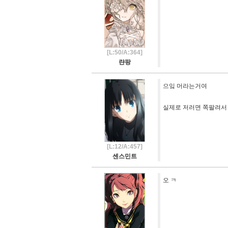
[L:50/A:364]
랸팡
으잌 머라는거여
실제로 저러면 쪽팔려서
[L:12/A:457]
센스민트
오 ㅋ