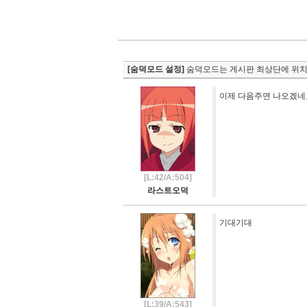
[숨덕모드 설정]
숨덕모드는 게시판 최상단에 위치
이제 다음주면 나오겠네요
[L:42/A:504]
라스트오덕
기대기대
[L:39/A:543]