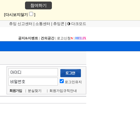
참여하기
!
[다시보지않기
]
츄잉 신고센터
|
소통센터
|
츄잉콘
|
다크모드
공지&이벤트
|
건의공간
|
로고신청
|
H
E
L
I
X
N
로그인유지
회원가입
|
분실찾기
|
회원가입규칙안내