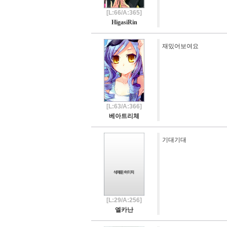
[L:66/A:365]
HigasiRin
재밌어보여요
[L:63/A:366]
베아트리체
기대기대
[L:29/A:256]
엘카난