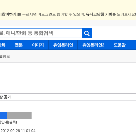
.
[참여하기]
를 누르시면 비로그인도 참여할 수 있으며,
유니크당첨 기회
를 노려보세요
만화
웹툰
이미지
츄잉온라인
츄잉온라인2
도움말
벨정보
상 공개
안내[필독]
012-09-28 11:01:04