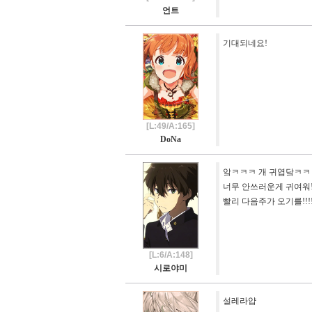
언트
기대되네요!
[L:49/A:165]
DoNa
앜ㅋㅋㅋ 개 귀엽닼ㅋ
너무 안쓰러운게 귀여워!
빨리 다음주가 오기를!!!!!!!!!!!
[L:6/A:148]
시로야미
설레라얍