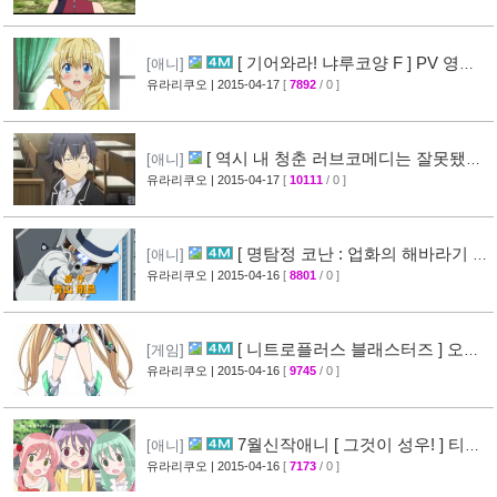
[ 기어와라! 냐루코양 F ] PV 영상
[애니]
공개
유라리쿠오
| 2015-04-17
[
7892
/ 0 ]
[32]
[ 역시 내 청춘 러브코메디는 잘못됐다
[애니]
속 ] 3화 선행컷 + 개요 공개
유라리쿠오
| 2015-04-17
[
10111
/ 0 ]
[34]
[ 명탐정 코난 : 업화의 해바라기 ]
[애니]
CM 영상 공개
유라리쿠오
| 2015-04-16
[
8801
/ 0 ]
[40]
[ 니트로플러스 블래스터즈 ] 오프
[게임]
닝 영상 공개
유라리쿠오
| 2015-04-16
[
9745
/ 0 ]
[32]
7월신작애니 [ 그것이 성우! ] 티저
[애니]
영상 공개
유라리쿠오
| 2015-04-16
[
7173
/ 0 ]
[26]