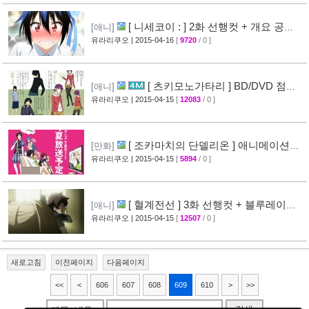
[ 니세코이 : ] 2화 선행컷 + 개요 공
[애니]
개
유라리쿠오
| 2015-04-16
[
9720
/ 0 ]
[31]
[ 츠키모노가타리 ] BD/DVD 점포
[애니]
특전 일러스트 공개
유라리쿠오
| 2015-04-15
[
12083
/ 0 ]
[35]
[ 조카마치의 단델리온 ] 애니메이션화
[만화]
결정
유라리쿠오
| 2015-04-15
[
5894
/ 0 ]
[24]
[ 혈계전선 ] 3화 선행컷 + 블루레이
[애니]
CM 영상 공개
유라리쿠오
| 2015-04-15
[
12507
/ 0 ]
[20]
새로고침
이전페이지
다음페이지
<<
<
606
607
608
609
610
>
>>