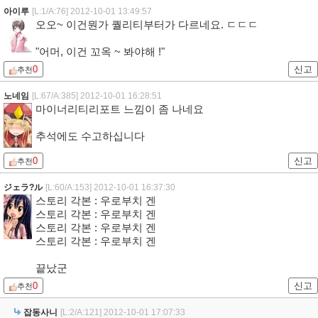
아이루
[L:1/A:76]
2012-10-01 13:49:57
오오~ 이건뭔가 퀄리티부터가 다르네요. ㄷㄷㄷ
"어머, 이건 꼬옥 ~ 봐야해 !"
0
신고
추천
노네임
[L:67/A:385]
2012-10-01 16:28:51
마이너리티리포트 느낌이 좀 나네요
추석에도 수고하십니다
0
신고
추천
ジェラ?ル
[L:60/A:153]
2012-10-01 16:37:30
스토리 각본 : 우로부치 겐
스토리 각본 : 우로부치 겐
스토리 각본 : 우로부치 겐
스토리 각본 : 우로부치 겐
끝났군
0
신고
추천
잡동사니
[L:2/A:121]
2012-10-01 17:07:33