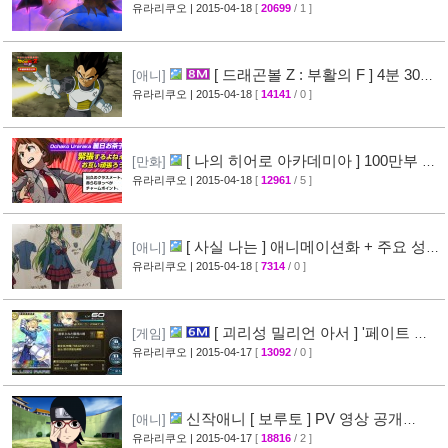
신 후파 PV 영상 공개
유라리쿠오
| 2015-04-18
[
20699
/ 1 ]
[47]
[ 드래곤볼 Z : 부활의 F ] 4분 30초
[애니]
스토리 영상 공개
유라리쿠오
| 2015-04-18
[
14141
/ 0 ]
[38]
[ 나의 히어로 아카데미아 ] 100만부 돌
[만화]
파 & 특설페이지 오픈
유라리쿠오
| 2015-04-18
[
12961
/ 5 ]
[44]
[ 사실 나는 ] 애니메이션화 + 주요 성우
[애니]
진 명단 공개
유라리쿠오
| 2015-04-18
[
7314
/ 0 ]
[32]
[ 괴리성 밀리언 아서 ] '페이트 스
[게임]
테이 나이트' 제휴 이벤트 정보
유라리쿠오
| 2015-04-17
[
13092
/ 0 ]
[45]
신작애니 [ 보루토 ] PV 영상 공개
[애니]
(BORUTO)
유라리쿠오
| 2015-04-17
[
18816
/ 2 ]
[68]