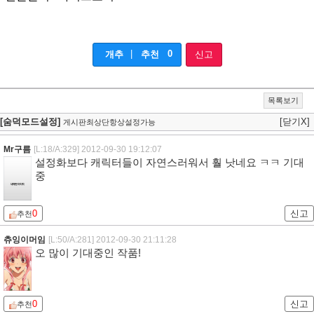
|
0
개추
추천
신고
목록보기
[숨덕모드설정]
[닫기X]
게시판최상단항상설정가능
Mr구름
[L:18/A:329]
2012-09-30 19:12:07
설정화보다 캐릭터들이 자연스러워서 훨 낫네요 ㅋㅋ 기대
중
0
신고
추천
츄잉이머임
[L:50/A:281]
2012-09-30 21:11:28
오 많이 기대중인 작품!
0
신고
추천