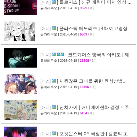
[ 클로저스 ] 신규 캐릭터 티저 영상 공
[게임]
개
유라리쿠오
| 2015-04-20
[
9529
/ 0 ]
[42]
[ 플라스틱 메모리즈 ] 4화 예고영상 +
[애니]
애니메이션 비교 화면 공개
유라리쿠오
| 2015-04-20
[
9509
/ 0 ]
[19]
[ 코드기어스 망국의 아키토 ] 제3
[애니]
장 다이제스트 10분영상 공개
유라리쿠오
| 2015-04-19
[
13208
/ 1 ]
[40]
[ 시원찮은 그녀를 위한 육성방법
[게임]
blessing flowers ] 캐릭터 소개 영상 공개
유라리쿠오
| 2015-04-19
[
13706
/ 0 ]
[37]
[ 단치가이 ] 애니메이션화 결정 + 주요
[애니]
성우진 공개
유라리쿠오
| 2015-04-19
[
5154
/ 0 ]
[27]
[ 포켓몬스터 XY 극장판 ] 광륜의 초마
[애니]