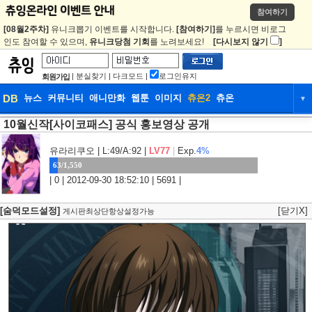
참여하기
[08월2주차]
유니크뽑기 이벤트를 시작합니다.
[참여하기]
를 누르시면 비로그
인도 참여할 수 있으며,
유니크당첨 기회
를 노려보세요!
[다시보지 않기
]
|
분실찾기
|
다크모드
|
로그인유지
회원가입
DB
뉴스
커뮤니티
애니만화
웹툰
이미지
츄온2
츄온
▼
10월신작[사이코패스] 공식 홍보영상 공개
DB
뉴스
커뮤니티
애니만화
웹툰
이미지
츄온2
츄온
유라리쿠오
| L:49/A:92 |
LV77
|
Exp.
4%
63/1,550
| 0 | 2012-09-30 18:52:10 | 5691 |
[숨덕모드설정]
[닫기X]
게시판최상단항상설정가능