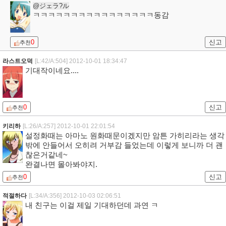
@ジェラ?ル
ㅋㅋㅋㅋㅋㅋㅋㅋㅋㅋㅋㅋㅋㅋㅋㅋ동감
0
신고
추천
라스트오덕
[L:42/A:504]
2012-10-01 18:34:47
기대작이네요....
0
신고
추천
키리하
[L:26/A:257]
2012-10-01 22:01:54
설정화때는 아마노 원화때문이겠지만 암튼 가히리라는 생각
밖에 안들어서 오히려 거부감 들었는데 이렇게 보니까 더 괜
찮은거같네~
완결나면 몰아봐야지.
0
신고
추천
적절하다
[L:34/A:356]
2012-10-03 02:06:51
내 친구는 이걸 제일 기대하던데 과연 ㅋ