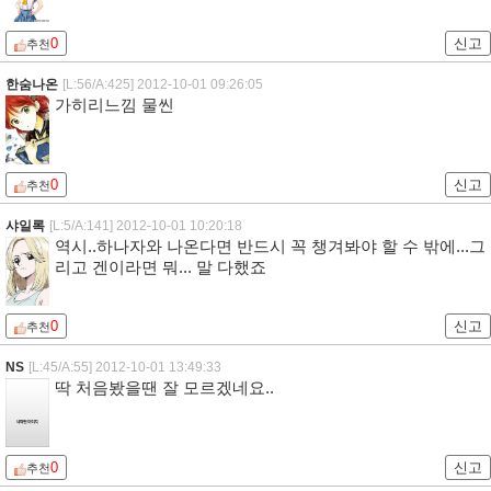
0
신고
추천
한숨나온
[L:56/A:425]
2012-10-01 09:26:05
가히리느낌 물씬
0
신고
추천
샤일록
[L:5/A:141]
2012-10-01 10:20:18
역시..하나자와 나온다면 반드시 꼭 챙겨봐야 할 수 밖에...그
리고 겐이라면 뭐... 말 다했죠
0
신고
추천
NS
[L:45/A:55]
2012-10-01 13:49:33
딱 처음봤을땐 잘 모르겠네요..
0
신고
추천