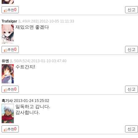
0
신고
추천
Trafalgar
[L:49/A:282]
2012-10-05 11:11:33
재밌으면 좋겠다
0
신고
추천
유엔
[L:50/A:524]
2013-01-10 03:47:40
수트간지!
0
신고
추천
흑기사
2013-01-24 15:25:02
일독하고 갑니다.
감사합니다.
0
신고
추천