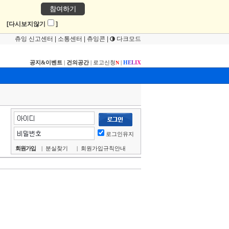
참여하기
!
[다시보지않기
]
츄잉 신고센터
|
소통센터
|
츄잉콘
|
다크모드
공지&이벤트
|
건의공간
|
로고신청
|
H
E
L
I
X
N
로그인유지
회원가입
|
분실찾기
|
회원가입규칙안내