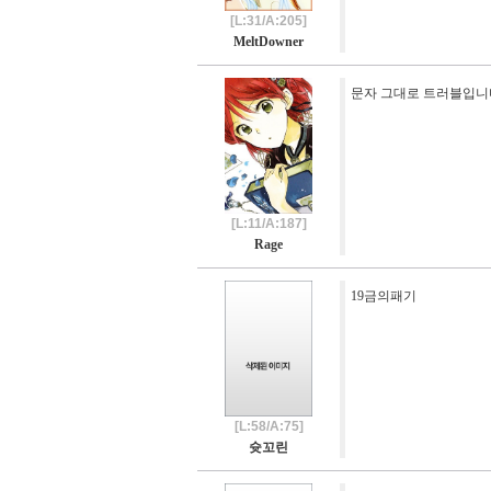
[L:31/A:205]
MeltDowner
문자 그대로 트러블입니
[L:11/A:187]
Rage
19금의패기
[L:58/A:75]
슛꼬린