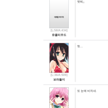
엣찌;;
[L:58/A:434]
유클리우드
헛....
[L:36/A:509]
보라돌이
또 눈에 비치네.