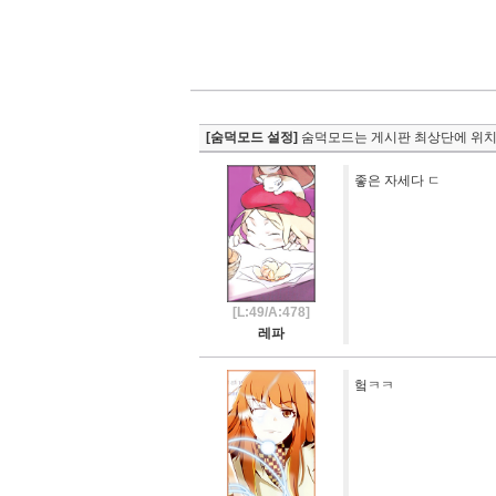
[숨덕모드 설정]
숨덕모드는 게시판 최상단에 위치
좋은 자세다 ㄷ
[L:49/A:478]
레파
헠ㅋㅋ