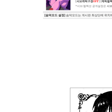
[
서브캐릭구경
OFF
]
[
캐릭컬
*서브/컬렉션 공개설정은
서브
[숨덕모드 설정]
숨덕모드는 게시판 최상단에 위치해