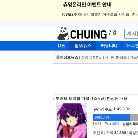
[08월2주차]
유니크뽑기 이벤트를 시작합니다
DB
정보/뉴스
커뮤니티
애니/
츄잉정보뉴스
|
츄잉리뷰&글
|
애니만화정보
|
라노
[ 투러브 트러블 다크니스 6권] 한정판 내용
|
L:49/A:92
유라리쿠오
688/1,430
LV71
|
Exp.
48%
|
경험치획득
추천
0
|
조회
34,850
|
작성일 