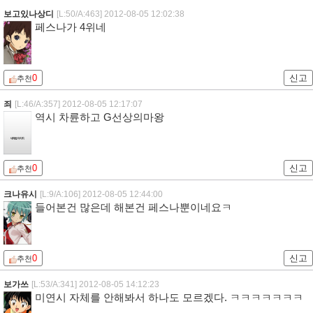
보고있나상디
[L:50/A:463]
2012-08-05 12:02:38
페스나가 4위네
0
신고
추천
죄
[L:46/A:357]
2012-08-05 12:17:07
역시 차륜하고 G선상의마왕
0
신고
추천
크나유시
[L:9/A:106]
2012-08-05 12:44:00
들어본건 많은데 해본건 페스나뿐이네요ㅋ
0
신고
추천
보가쓰
[L:53/A:341]
2012-08-05 14:12:23
미연시 자체를 안해봐서 하나도 모르겠다. ㅋㅋㅋㅋㅋㅋㅋ