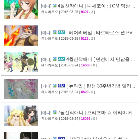
4월신작애니 [ 니세코이 : ] CM 영상 공
[애니]
개
유라리쿠오
| 2015-03-25
[
9307
/ 3 ]
[47]
[ 페어리테일 ] 타르타로스 편 PV
[애니]
영상 공개 ( FAIRY TAIL )
유라리쿠오
| 2015-03-25
[
8125
/ 2 ]
[32]
4월신작애니 [ 던전에서 만남을 추
[애니]
구하면 안되는 걸까? ] 2차 PV 영상 공개
유라리쿠오
| 2015-03-24
[
14666
/ 0 ]
[44]
[ 뉴타입 ] 탄생 30주년기념 일러스
[기타]
트 + [ A-1 Pictures ] 10주년 기념 일러스트 공
유라리쿠오
| 2015-03-24
[
8829
/ 0 ]
개
[39]
7월신작애니 [ 프리즈마 ☆ 이리야 헤
[애니]
르츠! ] 티저 영상 공개 (Fate/kaleid liner)
유라리쿠오
| 2015-03-24
[
18098
/ 0 ]
[44]