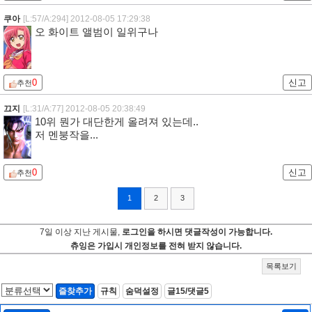
쿠아
[L:57/A:294]
2012-08-05 17:29:38
오 화이트 앨범이 일위구나
0
신고
추천
끄지
[L:31/A:77]
2012-08-05 20:38:49
10위 뭔가 대단한게 올려져 있는데..
저 멘붕작을...
0
신고
추천
1
2
3
7일 이상 지난 게시물,
로그인을 하시면 댓글작성이 가능합니다.
츄잉은 가입시 개인정보를 전혀 받지 않습니다.
목록보기
즐찾추가
규칙
숨덕설정
글15/댓글5