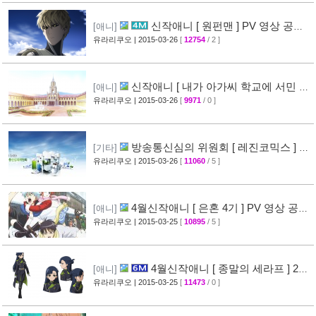
신작애니 [ 원펀맨 ] PV 영상 공개 (
[애니]
onepunchman )
유라리쿠오
| 2015-03-26
[
12754
/ 2 ]
[49]
신작애니 [ 내가 아가씨 학교에 서민 샘
[애니]
플로 겟츠당한 사건 ] 티저 영상 공개
유라리쿠오
| 2015-03-26
[
9971
/ 0 ]
[35]
방송통신심의 위원회 [ 레진코믹스 ] 접
[기타]
속 차단 보류 소식
유라리쿠오
| 2015-03-26
[
11060
/ 5 ]
[51]
4월신작애니 [ 은혼 4기 ] PV 영상 공
[애니]
개
유라리쿠오
| 2015-03-25
[
10895
/ 5 ]
[67]
4월신작애니 [ 종말의 세라프 ] 2차
[애니]
PV 영상 공개
유라리쿠오
| 2015-03-25
[
11473
/ 0 ]
[32]