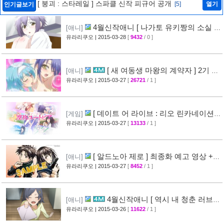
[ 붕괴 : 스타레일 ] 스파클 신작 피규어 공개
[5]
열기
인기글보기
4월신작애니 [ 나가토 유키짱의 소실 ]
[애니]
PV 영상 공개
유라리쿠오
| 2015-03-28
[
9432
/ 0 ]
[35]
[ 새 여동생 마왕의 계약자 ] 2기 제
[애니]
작 결정 + 티저 영상 공개
유라리쿠오
| 2015-03-27
[
26721
/ 1 ]
[45]
[ 데이트 어 라이브 : 리오 린카네이션 ]
[게임]
PV 영상 공개
유라리쿠오
| 2015-03-27
[
13133
/ 1 ]
[36]
[ 알드노아 제로 ] 최종화 예고 영상 +
[애니]
만화 신작 발매 정보
유라리쿠오
| 2015-03-27
[
8452
/ 1 ]
[40]
4월신작애니 [ 역시 내 청춘 러브코
[애니]
메디는 잘못됐다 속 ] 2차 PV 영상 공개
유라리쿠오
| 2015-03-26
[
11622
/ 1 ]
[61]