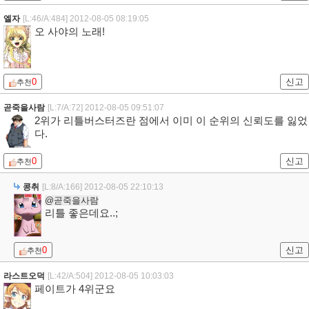
엘자
[L:46/A:484]
2012-08-05 08:19:05
오 사야의 노래!
0
신고
추천
곧죽을사람
[L:7/A:72]
2012-08-05 09:51:07
2위가 리틀버스터즈란 점에서 이미 이 순위의 신뢰도를 잃었
다.
0
신고
추천
콩취
[L:8/A:166]
2012-08-05 22:10:13
@곧죽을사람
리틀 좋은데요..;
0
신고
추천
라스트오덕
[L:42/A:504]
2012-08-05 10:03:03
페이트가 4위군요