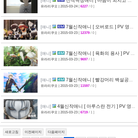
신작극장애니 [ 마음이 외치고 싶
[애니]
어한다 ] PV 영상 + 주요 성우진 명단 공개
유라리쿠오
| 2015-03-24
[
6227
/ 0 ]
[29]
7월신작애니 [ 오버로드 ] PV 영상
[애니]
공개
유라리쿠오
| 2015-03-23
[
12379
/ 0 ]
[41]
7월신작애니 [ 육화의 용사 ] PV 영
[애니]
상 공개
유라리쿠오
| 2015-03-23
[
9697
/ 1 ]
[31]
7월신작애니 [ 빨강머리 백설공주 ]
[애니]
PV 영상 공개
유라리쿠오
| 2015-03-23
[
11597
/ 0 ]
[30]
4월신작애니 [ 아루스란 전기 ] PV 영상
[애니]
공개
유라리쿠오
| 2015-03-23
[
6719
/ 1 ]
[29]
새로고침
이전페이지
다음페이지