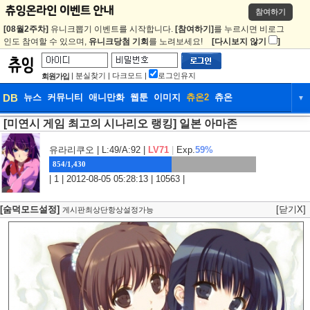
참여하기
[08월2주차]
유니크뽑기 이벤트를 시작합니다.
[참여하기]
를 누르시면 비로그
인도 참여할 수 있으며,
유니크당첨 기회
를 노려보세요!
[다시보지 않기
]
|
분실찾기
|
다크모드
|
로그인유지
회원가입
DB
뉴스
커뮤니티
애니만화
웹툰
이미지
츄온2
츄온
▼
[미연시 게임 최고의 시나리오 랭킹] 일본 아마존
DB
뉴스
커뮤니티
애니만화
웹툰
이미지
츄온2
츄온
유라리쿠오
| L:49/A:92 |
LV71
|
Exp.
59%
854/1,430
| 1 | 2012-08-05 05:28:13 | 10563 |
[숨덕모드설정]
[닫기X]
게시판최상단항상설정가능