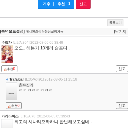
|
1
개추
추천
신고
목록보기
[숨덕모드설정]
[닫기X]
게시판최상단항상설정가능
수집가
[L:9/A:304]
2012-08-05 05:38:49
오오.. 해본거 10개라 슬프다..
0
신고
추천
Trafalgar
[L:35/A:491]
2012-08-05 11:25:18
@수집가
ㅋㅋㅋㅋㅋㅋㅋㅋ
0
신고
추천
카리라이스
[L:10/A:78]
2012-08-05 05:39:43
최고의 시나리오라하니 한번해보고싶네..