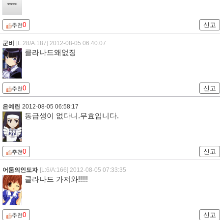
0
신고
추천
군비
[L:28/A:187]
2012-08-05 06:40:07
클라나드왜없징
0
신고
추천
은예린
2012-08-05 06:58:17
동급생이 없다니.무효입니다.
0
신고
추천
어둠의인도자
[L:6/A:166]
2012-08-05 07:33:35
클라나드 가저와!!!!!
0
신고
추천