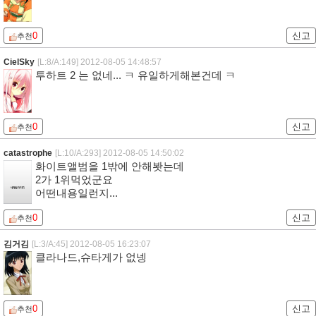
0
신고
추천
CielSky
[L:8/A:149]
2012-08-05 14:48:57
투하트 2 는 없네... ㅋ 유일하게해본건데 ㅋ
0
신고
추천
catastrophe
[L:10/A:293]
2012-08-05 14:50:02
화이트앨범을 1밖에 안해봣는데
2가 1위먹었군요
어떤내용일런지...
0
신고
추천
김거김
[L:3/A:45]
2012-08-05 16:23:07
클라나드,슈타게가 없넹
0
신고
추천