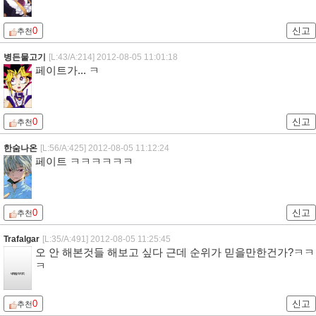
0
신고
추천
병든물고기
[L:43/A:214]
2012-08-05 11:01:18
페이트가... ㅋ
0
신고
추천
한숨나온
[L:56/A:425]
2012-08-05 11:12:24
페이트 ㅋㅋㅋㅋㅋㅋ
0
신고
추천
Trafalgar
[L:35/A:491]
2012-08-05 11:25:45
오 안 해본것들 해보고 싶다 근데 순위가 믿을만한건가?ㅋㅋ
ㅋ
0
신고
추천