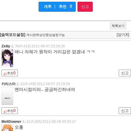
|
0
개추
추천
신고
목록보기
[숨덕모드설정]
[닫기X]
게시판최상단항상설정가능
Zxliiy
[L:39/A:418]
2012-08-07 23:29:26
애니 자체가 원작이 거리감은 없겠내 ㅋㅋ
0
신고
추천
카리스마
[L:42/A:249]
2012-08-07 23:29:59
멘마시점이라.. 궁금하긴하네여
0
신고
추천
MeltDowner
[L:31/A:205]
2012-08-08 00:03:17
오홍