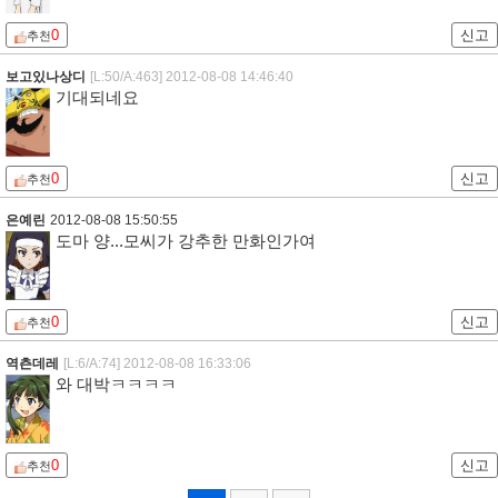
0
신고
추천
보고있나상디
[L:50/A:463]
2012-08-08 14:46:40
기대되네요
0
신고
추천
은예린
2012-08-08 15:50:55
도마 양...모씨가 강추한 만화인가여
0
신고
추천
역츤데레
[L:6/A:74]
2012-08-08 16:33:06
와 대박ㅋㅋㅋㅋ
0
신고
추천