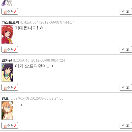
0
신고
추천
라스트오덕
[L:42/A:504]
2012-08-08 07:44:17
기대됩니다! ㅎ
0
신고
추천
엘카난
[L:10/A:48]
2012-08-08 08:47:24
이거 슬프다던데..ㅋ
0
신고
추천
언트
[L:39/A:543]
2012-08-08 09:24:08
ㅜㅜ
0
신고
추천