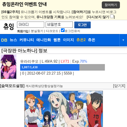
참여하기
[08월2주차]
유니크뽑기 이벤트를 시작합니다.
[참여하기]
를 누르시면 비로그
인도 참여할 수 있으며,
유니크당첨 기회
를 노려보세요!
[다시보지 않기
]
|
분실찾기
|
다크모드
|
로그인유지
회원가입
DB
뉴스
커뮤니티
애니만화
웹툰
이미지
츄온2
츄온
▼
[극장판 아노하나] 정보
DB
뉴스
커뮤니티
애니만화
웹툰
이미지
츄온2
츄온
유라리쿠오
| L:49/A:92 |
LV71
|
Exp.
70%
1,007/1,430
| 0 | 2012-08-07 23:27:15 | 5559 |
[숨덕모드설정]
[닫기X]
게시판최상단항상설정가능