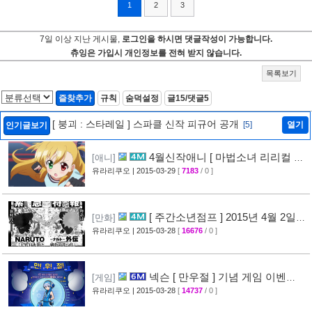
1
2
3
7일 이상 지난 게시물,
로그인을 하시면 댓글작성이 가능합니다.
츄잉은 가입시 개인정보를 전혀 받지 않습니다.
목록보기
즐찾추가
규칙
숨덕설정
글15/댓글5
[ 붕괴 : 스타레일 ] 스파클 신작 피규어 공개
[5]
열기
인기글보기
4월신작애니 [ 마법소녀 리리컬 나
[애니]
노하 ViVid ] PV 영상 공개
유라리쿠오
| 2015-03-29
[
7183
/ 0 ]
[29]
[ 주간소년점프 ] 2015년 4월 2일
[만화]
신간목록 표지공개 + [ 나루토 ] 외전만화 연재
유라리쿠오
| 2015-03-28
[
16676
/ 0 ]
예정
[46]
넥슨 [ 만우절 ] 기념 게임 이벤
[게임]
트
유라리쿠오
| 2015-03-28
[
14737
/ 0 ]
[63]