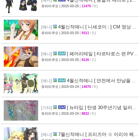
[애니]
PV 영상 공개
유라리쿠오
| 2015-03-25
[
11475
/ 0 ]
[32]
4월신작애니 [ 니세코이 : ] CM 영상 공
[애니]
개
유라리쿠오
| 2015-03-25
[
9311
/ 3 ]
[47]
[ 페어리테일 ] 타르타로스 편 PV
[애니]
영상 공개 ( FAIRY TAIL )
유라리쿠오
| 2015-03-25
[
8126
/ 2 ]
[32]
4월신작애니 [ 던전에서 만남을 추
[애니]
구하면 안되는 걸까? ] 2차 PV 영상 공개
유라리쿠오
| 2015-03-24
[
14670
/ 0 ]
[44]
[ 뉴타입 ] 탄생 30주년기념 일러스
[기타]
트 + [ A-1 Pictures ] 10주년 기념 일러스트 공
유라리쿠오
| 2015-03-24
[
8832
/ 0 ]
개
[39]
7월신작애니 [ 프리즈마 ☆ 이리야 헤
[애니]