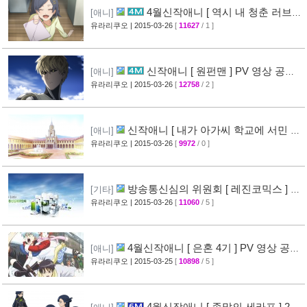
4월신작애니 [ 역시 내 청춘 러브코
[애니]
메디는 잘못됐다 속 ] 2차 PV 영상 공개
유라리쿠오
| 2015-03-26
[
11627
/ 1 ]
[61]
신작애니 [ 원펀맨 ] PV 영상 공개 (
[애니]
onepunchman )
유라리쿠오
| 2015-03-26
[
12758
/ 2 ]
[49]
신작애니 [ 내가 아가씨 학교에 서민 샘
[애니]
플로 겟츠당한 사건 ] 티저 영상 공개
유라리쿠오
| 2015-03-26
[
9972
/ 0 ]
[35]
방송통신심의 위원회 [ 레진코믹스 ] 접
[기타]
속 차단 보류 소식
유라리쿠오
| 2015-03-26
[
11060
/ 5 ]
[51]
4월신작애니 [ 은혼 4기 ] PV 영상 공
[애니]
개
유라리쿠오
| 2015-03-25
[
10898
/ 5 ]
[67]
4월신작애니 [ 종말의 세라프 ] 2차