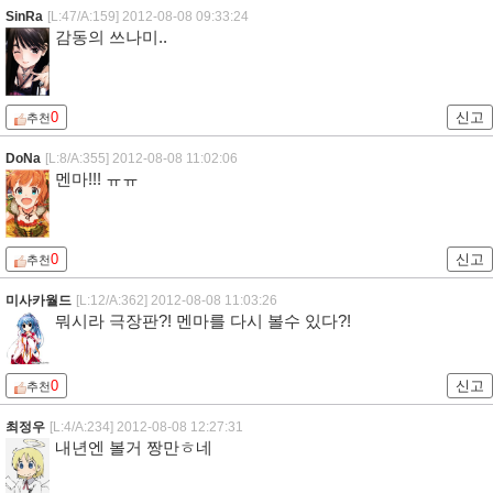
SinRa
[L:47/A:159]
2012-08-08 09:33:24
감동의 쓰나미..
0
신고
추천
DoNa
[L:8/A:355]
2012-08-08 11:02:06
멘마!!! ㅠㅠ
0
신고
추천
미사카월드
[L:12/A:362]
2012-08-08 11:03:26
뭐시라 극장판?! 멘마를 다시 볼수 있다?!
0
신고
추천
최정우
[L:4/A:234]
2012-08-08 12:27:31
내년엔 볼거 짱만ㅎ네