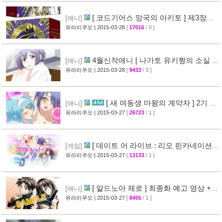
[ 코드기어스 망국의 아키토 ] 제3장
[애니]
CM 영상 + [ 코드기어스 반역의 를르슈 ] BD-
유라리쿠오
| 2015-03-28
[
17016
/ 0 ]
BOX CM 영상 공개
[49]
4월신작애니 [ 나가토 유키짱의 소실 ]
[애니]
PV 영상 공개
유라리쿠오
| 2015-03-28
[
9433
/ 0 ]
[35]
[ 새 여동생 마왕의 계약자 ] 2기 제
[애니]
작 결정 + 티저 영상 공개
유라리쿠오
| 2015-03-27
[
26723
/ 1 ]
[45]
[ 데이트 어 라이브 : 리오 린카네이션 ]
[게임]
PV 영상 공개
유라리쿠오
| 2015-03-27
[
13133
/ 1 ]
[36]
[ 알드노아 제로 ] 최종화 예고 영상 +
[애니]
만화 신작 발매 정보
유라리쿠오
| 2015-03-27
[
8455
/ 1 ]
[40]