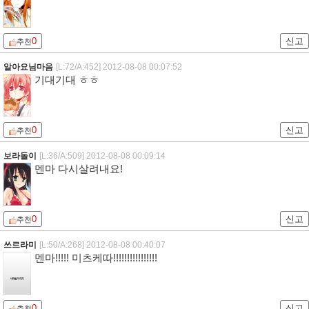
0
신고
추천
알아요님마음
[L:72/A:452]
2012-08-08 00:07:52
기대기대 ㅎㅎ
0
신고
추천
보라돌이
[L:36/A:509]
2012-08-08 00:09:14
멘마 다시살려내요!
0
신고
추천
쓰르라미
[L:50/A:268]
2012-08-08 00:40:07
멘마!!!!! 미츠케따!!!!!!!!!!!!!!!!
0
신고
추천