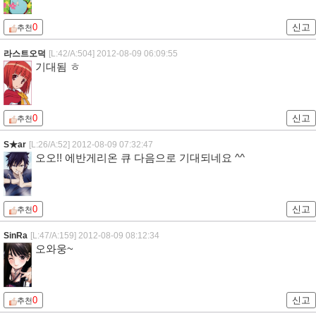
0
신고
추천
라스트오덕
[L:42/A:504]
2012-08-09 06:09:55
기대됨 ㅎ
0
신고
추천
S★ar
[L:26/A:52]
2012-08-09 07:32:47
오오!! 에반게리온 큐 다음으로 기대되네요 ^^
0
신고
추천
SinRa
[L:47/A:159]
2012-08-09 08:12:34
오와웅~
0
신고
추천