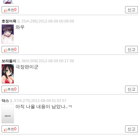
0
신고
추천
호정어묵
[L:25/A:296]
2012-08-09 00:08:09
와우
0
신고
추천
보라돌이
[L:36/A:509]
2012-08-09 00:17:39
극장판이군
0
신고
추천
닥스
[L:57/A:275]
2012-08-09 01:02:57
아직 나올 내용이 남았나..ㅋ
0
신고
추천