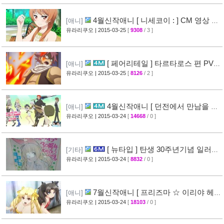
4월신작애니 [ 니세코이 : ] CM 영상 공
[애니]
개
유라리쿠오
| 2015-03-25
[
9308
/ 3 ]
[47]
[ 페어리테일 ] 타르타로스 편 PV
[애니]
영상 공개 ( FAIRY TAIL )
유라리쿠오
| 2015-03-25
[
8126
/ 2 ]
[32]
4월신작애니 [ 던전에서 만남을 추
[애니]
구하면 안되는 걸까? ] 2차 PV 영상 공개
유라리쿠오
| 2015-03-24
[
14668
/ 0 ]
[44]
[ 뉴타입 ] 탄생 30주년기념 일러스
[기타]
트 + [ A-1 Pictures ] 10주년 기념 일러스트 공
유라리쿠오
| 2015-03-24
[
8832
/ 0 ]
개
[39]
7월신작애니 [ 프리즈마 ☆ 이리야 헤
[애니]
르츠! ] 티저 영상 공개 (Fate/kaleid liner)
유라리쿠오
| 2015-03-24
[
18103
/ 0 ]
[44]