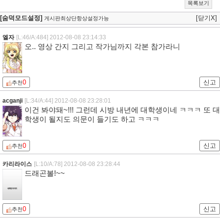
목록보기
[숨덕모드설정]
[닫기X]
게시판최상단항상설정가능
엘자
[L:46/A:484]
2012-08-08 23:14:33
오.. 영상 간지 그리고 작가님까지 각본 참가라니
0
신고
추천
acganji
[L:34/A:44]
2012-08-08 23:28:01
이건 봐야돼~!!! 그런데 시방 내년에 대학생이네 ㅋㅋㅋ 또 대
학생이 될지도 의문이 들기도 하고 ㅋㅋㅋ
0
신고
추천
카리라이스
[L:10/A:78]
2012-08-08 23:28:44
드래곤볼!~~
0
신고
추천