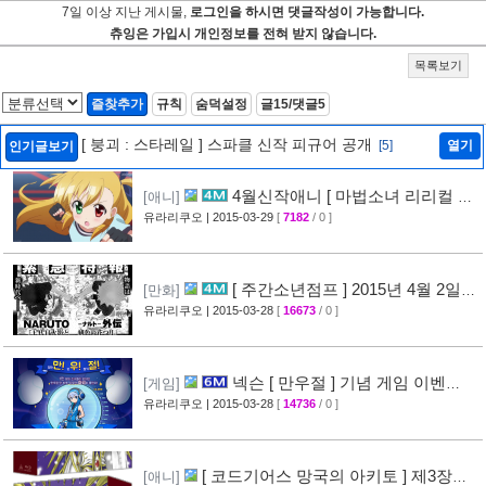
7일 이상 지난 게시물,
로그인을 하시면 댓글작성이 가능합니다.
츄잉은 가입시 개인정보를 전혀 받지 않습니다.
목록보기
즐찾추가
규칙
숨덕설정
글15/댓글5
[ 붕괴 : 스타레일 ] 스파클 신작 피규어 공개
[5]
열기
인기글보기
4월신작애니 [ 마법소녀 리리컬 나
[애니]
노하 ViVid ] PV 영상 공개
유라리쿠오
| 2015-03-29
[
7182
/ 0 ]
[29]
[ 주간소년점프 ] 2015년 4월 2일
[만화]
신간목록 표지공개 + [ 나루토 ] 외전만화 연재
유라리쿠오
| 2015-03-28
[
16673
/ 0 ]
예정
[46]
넥슨 [ 만우절 ] 기념 게임 이벤
[게임]
트
유라리쿠오
| 2015-03-28
[
14736
/ 0 ]
[63]
[ 코드기어스 망국의 아키토 ] 제3장
[애니]