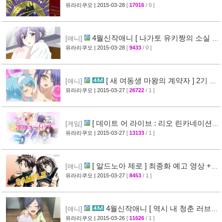
CM 영상 + [ 코드기어스 반역의 를르슈 ] BD-
유라리쿠오
| 2015-03-28
[
17016
/ 0 ]
BOX CM 영상 공개
[49]
4월신작애니 [ 나가토 유키짱의 소실 ]
[애니]
PV 영상 공개
유라리쿠오
| 2015-03-28
[
9433
/ 0 ]
[35]
[ 새 여동생 마왕의 계약자 ] 2기 제
[애니]
작 결정 + 티저 영상 공개
유라리쿠오
| 2015-03-27
[
26722
/ 1 ]
[45]
[ 데이트 어 라이브 : 리오 린카네이션 ]
[게임]
PV 영상 공개
유라리쿠오
| 2015-03-27
[
13133
/ 1 ]
[36]
[ 알드노아 제로 ] 최종화 예고 영상 +
[애니]
만화 신작 발매 정보
유라리쿠오
| 2015-03-27
[
8453
/ 1 ]
[40]
4월신작애니 [ 역시 내 청춘 러브코
[애니]
메디는 잘못됐다 속 ] 2차 PV 영상 공개
유라리쿠오
| 2015-03-26
[
11626
/ 1 ]
[61]