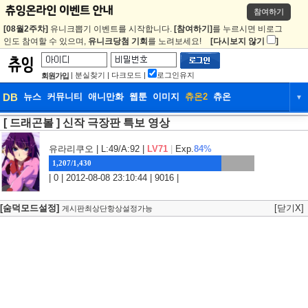
참여하기
[08월2주차]
유니크뽑기 이벤트를 시작합니다.
[참여하기]
를 누르시면 비로그
인도 참여할 수 있으며,
유니크당첨 기회
를 노려보세요!
[다시보지 않기
]
|
분실찾기
|
다크모드
|
로그인유지
회원가입
DB
뉴스
커뮤니티
애니만화
웹툰
이미지
츄온2
츄온
▼
[ 드래곤볼 ] 신작 극장판 특보 영상
DB
뉴스
커뮤니티
애니만화
웹툰
이미지
츄온2
츄온
유라리쿠오
| L:49/A:92 |
LV71
|
Exp.
84%
1,207/1,430
| 0 | 2012-08-08 23:10:44 | 9016 |
[숨덕모드설정]
[닫기X]
게시판최상단항상설정가능