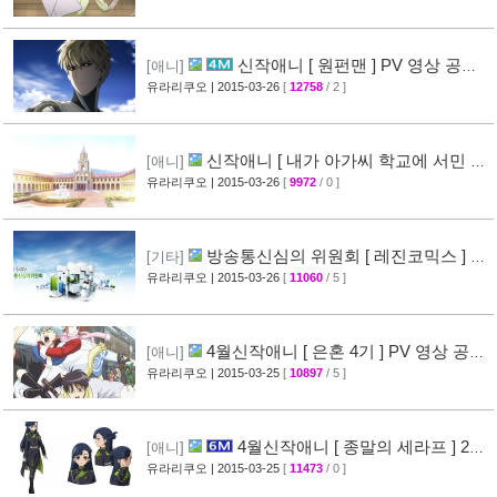
신작애니 [ 원펀맨 ] PV 영상 공개 (
[애니]
onepunchman )
유라리쿠오
| 2015-03-26
[
12758
/ 2 ]
[49]
신작애니 [ 내가 아가씨 학교에 서민 샘
[애니]
플로 겟츠당한 사건 ] 티저 영상 공개
유라리쿠오
| 2015-03-26
[
9972
/ 0 ]
[35]
방송통신심의 위원회 [ 레진코믹스 ] 접
[기타]
속 차단 보류 소식
유라리쿠오
| 2015-03-26
[
11060
/ 5 ]
[51]
4월신작애니 [ 은혼 4기 ] PV 영상 공
[애니]
개
유라리쿠오
| 2015-03-25
[
10897
/ 5 ]
[67]
4월신작애니 [ 종말의 세라프 ] 2차
[애니]
PV 영상 공개
유라리쿠오
| 2015-03-25
[
11473
/ 0 ]
[32]