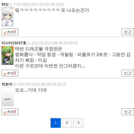
하잇
[L:73/A:286]
2012-08-09 08:13:51
엌ㅋㅋㅋㅋㅋㅋㅋㅋㅋ 또 나오는건가
0
신고
추천
미사카15037호
[L:1/A:13]
2012-08-09 08:58:41
매번 드래곤볼 극장판은
평화롭다 - 악당 등장 - 개털림 - 피콜로가 3초컷 - 그동안 갑
자기 쎄짐 - 이김
이런 구조던데 이번껀 안그러겠지...
0
신고
추천
적토마
[L:33/A:97]
2012-08-09 09:16:16
오오...기대 기대
0
신고
추천
1
2
3