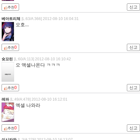
0
신고
추천
베아트리체
[L:63/A:366]
2012-08-10 16:04:31
오호...
0
신고
추천
슛꼬린
[L:60/A:113]
2012-08-10 16:10:42
오 액셀나온다 ㅋㅋㅋ
0
신고
추천
레파
[L:49/A:478]
2012-08-10 16:12:01
엑셀 나와라
0
신고
추천
이시카와
[L:3/A:276]
2012-08-10 16:13:07