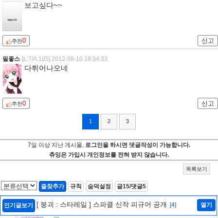
보고싶다~~
0
신고
추천
필좋스
[L:7/A:105]
2012-08-10 18:34:33
다튀어나오네
0
신고
추천
1
2
3
7일 이상 지난 게시물,
로그인을 하시면 댓글작성이 가능합니다.
츄잉은 가입시 개인정보를 전혀 받지 않습니다.
목록보기
즐찾추가
규칙
숨덕설정
글15/댓글5
[ 붕괴 : 스타레일 ] 스파클 신작 피규어 공개
[4]
열기
인기글보기