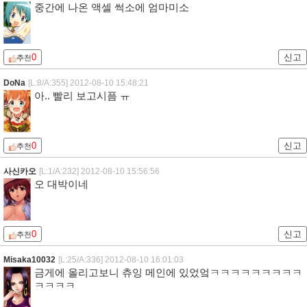
중간에 나온 액셀 썩소에 엄마미소
0
신고
추천
DoNa
[L:8/A:355]
2012-08-10 15:48:21
아.. 빨리 보고시픔 ㅠ
0
신고
추천
사신카오
[L:1/A:232]
2012-08-10 15:56:56
오 대박이네
0
신고
추천
Misaka10032
[L:25/A:336]
2012-08-10 16:01:03
금게에 올리고보니 츄잉 메인에 있었엌ㅋㅋㅋㅋㅋㅋㅋㅋㅋ
ㅋㅋㅋㅋ