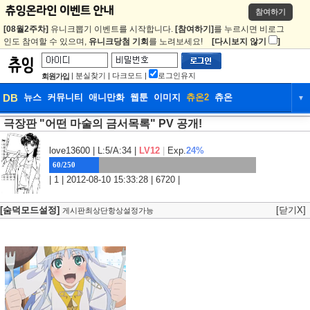
참여하기
[08월2주차]
유니크뽑기 이벤트를 시작합니다.
[참여하기]
를 누르시면 비로그
인도 참여할 수 있으며,
유니크당첨 기회
를 노려보세요!
[다시보지 않기
]
|
분실찾기
|
다크모드
|
로그인유지
회원가입
DB
뉴스
커뮤니티
애니만화
웹툰
이미지
츄온2
츄온
▼
극장판 "어떤 마술의 금서목록" PV 공개!
DB
뉴스
커뮤니티
애니만화
웹툰
이미지
츄온2
츄온
love13600
| L:5/A:34 |
LV12
|
Exp.
24%
60/250
| 1 | 2012-08-10 15:33:28 | 6720 |
[숨덕모드설정]
[닫기X]
게시판최상단항상설정가능