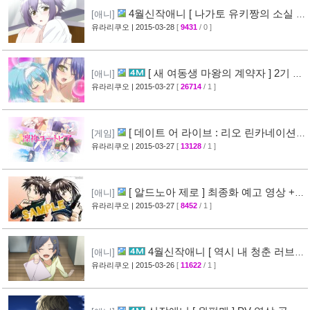
4월신작애니 [ 나가토 유키짱의 소실 ]
[애니]
PV 영상 공개
유라리쿠오
| 2015-03-28
[
9431
/ 0 ]
[35]
[ 새 여동생 마왕의 계약자 ] 2기 제
[애니]
작 결정 + 티저 영상 공개
유라리쿠오
| 2015-03-27
[
26714
/ 1 ]
[45]
[ 데이트 어 라이브 : 리오 린카네이션 ]
[게임]
PV 영상 공개
유라리쿠오
| 2015-03-27
[
13128
/ 1 ]
[36]
[ 알드노아 제로 ] 최종화 예고 영상 +
[애니]
만화 신작 발매 정보
유라리쿠오
| 2015-03-27
[
8452
/ 1 ]
[40]
4월신작애니 [ 역시 내 청춘 러브코
[애니]
메디는 잘못됐다 속 ] 2차 PV 영상 공개
유라리쿠오
| 2015-03-26
[
11622
/ 1 ]
[61]