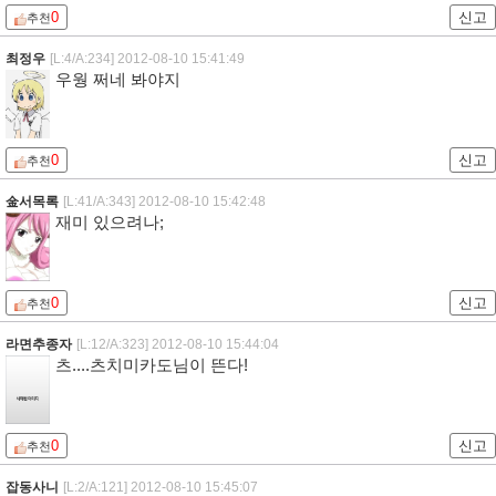
0
신고
추천
최정우
[L:4/A:234]
2012-08-10 15:41:49
우웡 쩌네 봐야지
0
신고
추천
金서목록
[L:41/A:343]
2012-08-10 15:42:48
재미 있으려나;
0
신고
추천
라면추종자
[L:12/A:323]
2012-08-10 15:44:04
츠....츠치미카도님이 뜬다!
0
신고
추천
잡동사니
[L:2/A:121]
2012-08-10 15:45:07