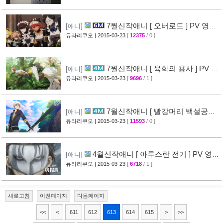
7월신작애니 [ 오버로드 ] PV 영상
[애니]
공개
유라리쿠오
| 2015-03-23
[
12375
/ 0 ]
[41]
7월신작애니 [ 육화의 용사 ] PV 영
[애니]
상 공개
유라리쿠오
| 2015-03-23
[
9696
/ 1 ]
[31]
7월신작애니 [ 빨강머리 백설공주 ]
[애니]
PV 영상 공개
유라리쿠오
| 2015-03-23
[
11593
/ 0 ]
[30]
4월신작애니 [ 아루스란 전기 ] PV 영상
[애니]
공개
유라리쿠오
| 2015-03-23
[
6718
/ 1 ]
[29]
새로고침
이전페이지
다음페이지
<<
<
611
612
613
614
615
>
>>