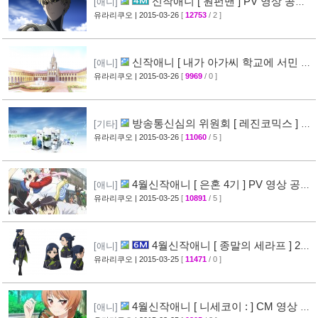
신작애니 [ 원펀맨 ] PV 영상 공개 (
[애니]
onepunchman )
유라리쿠오
| 2015-03-26
[
12753
/ 2 ]
[49]
신작애니 [ 내가 아가씨 학교에 서민 샘
[애니]
플로 겟츠당한 사건 ] 티저 영상 공개
유라리쿠오
| 2015-03-26
[
9969
/ 0 ]
[35]
방송통신심의 위원회 [ 레진코믹스 ] 접
[기타]
속 차단 보류 소식
유라리쿠오
| 2015-03-26
[
11060
/ 5 ]
[51]
4월신작애니 [ 은혼 4기 ] PV 영상 공
[애니]
개
유라리쿠오
| 2015-03-25
[
10891
/ 5 ]
[67]
4월신작애니 [ 종말의 세라프 ] 2차
[애니]
PV 영상 공개
유라리쿠오
| 2015-03-25
[
11471
/ 0 ]
[32]
4월신작애니 [ 니세코이 : ] CM 영상 공
[애니]