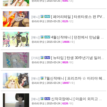
개
유라리쿠오
| 2015-03-25
[
9305
/ 3 ]
[47]
[ 페어리테일 ] 타르타로스 편 PV
[애니]
영상 공개 ( FAIRY TAIL )
유라리쿠오
| 2015-03-25
[
8125
/ 2 ]
[32]
4월신작애니 [ 던전에서 만남을 추
[애니]
구하면 안되는 걸까? ] 2차 PV 영상 공개
유라리쿠오
| 2015-03-24
[
14666
/ 0 ]
[44]
[ 뉴타입 ] 탄생 30주년기념 일러스
[기타]
트 + [ A-1 Pictures ] 10주년 기념 일러스트 공
유라리쿠오
| 2015-03-24
[
8828
/ 0 ]
개
[39]
7월신작애니 [ 프리즈마 ☆ 이리야 헤
[애니]
르츠! ] 티저 영상 공개 (Fate/kaleid liner)
유라리쿠오
| 2015-03-24
[
18097
/ 0 ]
[44]
신작극장애니 [ 마음이 외치고 싶
[애니]
어한다 ] PV 영상 + 주요 성우진 명단 공개
유라리쿠오
| 2015-03-24
[
6226
/ 0 ]
[29]