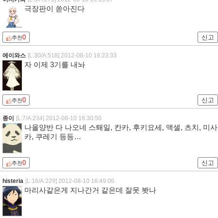
극장판이 쏟아진다
0
신고
추천
에이와스
[L:30/A:518]
2012-08-10 16:23:33
자 이제 3기를 내놔
0
신고
추천
종이
[L:7/A:234]
2012-08-10 16:30:50
나올양반 다 나오네 스퇘일, 칸카, 후키요세, 액셀, 츠치, 미사
카, 쿠레기 등등…
0
신고
추천
histeria
[L:16/A:229]
2012-08-10 16:49:06
마리사같은게 지나간거 같은데 잘못 봣나