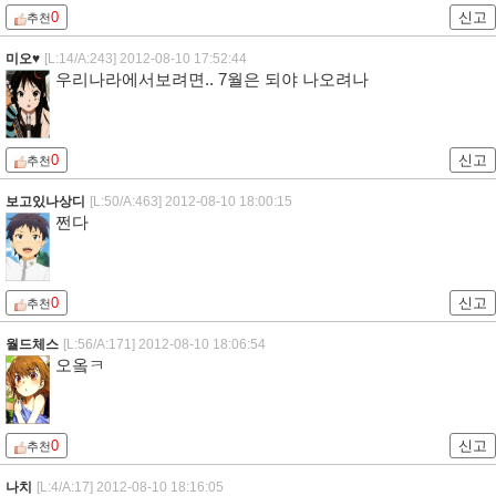
0
신고
추천
미오♥
[L:14/A:243]
2012-08-10 17:52:44
우리나라에서보려면.. 7월은 되야 나오려나
0
신고
추천
보고있나상디
[L:50/A:463]
2012-08-10 18:00:15
쩐다
0
신고
추천
월드체스
[L:56/A:171]
2012-08-10 18:06:54
오옼ㅋ
0
신고
추천
나치
[L:4/A:17]
2012-08-10 18:16:05