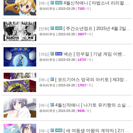
4월신작애니 [ 마법소녀 리리컬 나
[애니]
노하 ViVid ] PV 영상 공개
유라리쿠오
| 2015-03-29
[
7183
/ 0 ]
[29]
[ 주간소년점프 ] 2015년 4월 2일
[만화]
신간목록 표지공개 + [ 나루토 ] 외전만화 연재
유라리쿠오
| 2015-03-28
[
16677
/ 0 ]
예정
[46]
넥슨 [ 만우절 ] 기념 게임 이벤
[게임]
트
유라리쿠오
| 2015-03-28
[
14737
/ 0 ]
[63]
[ 코드기어스 망국의 아키토 ] 제3장
[애니]
CM 영상 + [ 코드기어스 반역의 를르슈 ] BD-
유라리쿠오
| 2015-03-28
[
17017
/ 0 ]
BOX CM 영상 공개
[49]
4월신작애니 [ 나가토 유키짱의 소실 ]
[애니]
PV 영상 공개
유라리쿠오
| 2015-03-28
[
9435
/ 0 ]
[35]
[ 새 여동생 마왕의 계약자 ] 2기 제
[애니]