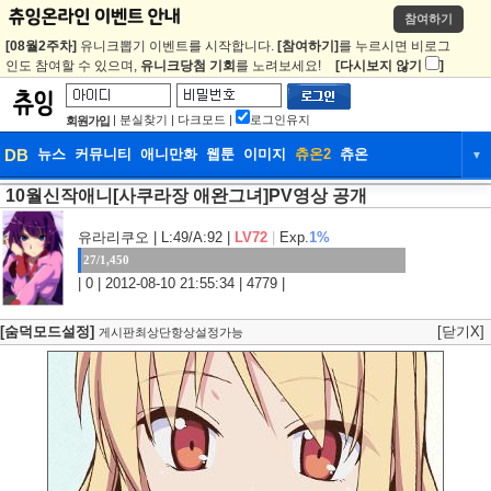
참여하기
[08월2주차]
유니크뽑기 이벤트를 시작합니다.
[참여하기]
를 누르시면 비로그
인도 참여할 수 있으며,
유니크당첨 기회
를 노려보세요!
[다시보지 않기
]
|
분실찾기
|
다크모드
|
로그인유지
회원가입
DB
뉴스
커뮤니티
애니만화
웹툰
이미지
츄온2
츄온
▼
10월신작애니[사쿠라장 애완그녀]PV영상 공개
DB
뉴스
커뮤니티
애니만화
웹툰
이미지
츄온2
츄온
유라리쿠오
| L:49/A:92 |
LV72
|
Exp.
1%
27/1,450
| 0 | 2012-08-10 21:55:34 | 4779 |
[숨덕모드설정]
[닫기X]
게시판최상단항상설정가능