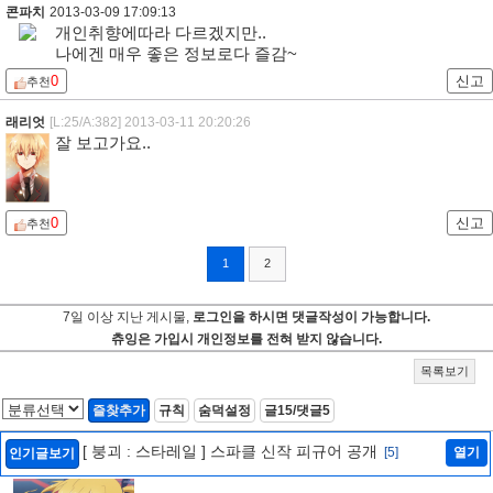
콘파치
2013-03-09 17:09:13
개인취향에따라 다르겠지만..
나에겐 매우 좋은 정보로다 즐감~
0
신고
추천
래리엇
[L:25/A:382]
2013-03-11 20:20:26
잘 보고가요..
0
신고
추천
1
2
7일 이상 지난 게시물,
로그인을 하시면 댓글작성이 가능합니다.
츄잉은 가입시 개인정보를 전혀 받지 않습니다.
목록보기
즐찾추가
규칙
숨덕설정
글15/댓글5
[ 붕괴 : 스타레일 ] 스파클 신작 피규어 공개
[5]
열기
인기글보기