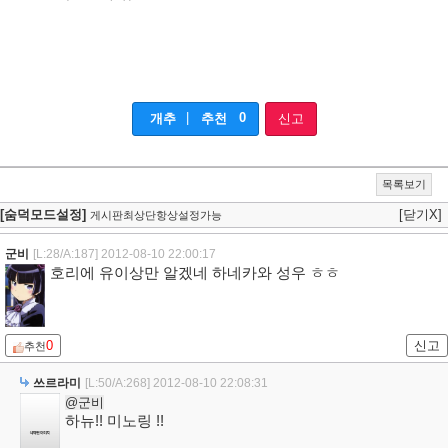
|
0
개추
추천
신고
목록보기
[숨덕모드설정]
[닫기X]
게시판최상단항상설정가능
군비
[L:28/A:187]
2012-08-10 22:00:17
호리에 유이상만 알겠네 하네카와 성우 ㅎㅎ
0
신고
추천
쓰르라미
[L:50/A:268]
2012-08-10 22:08:31
@군비
하뉴!! 미노링 !!