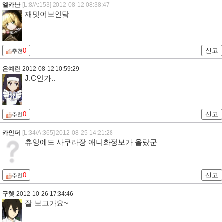
엘카난
[L:8/A:153]
2012-08-12 08:38:47
재밋어보인닼
0
신고
추천
은예린
2012-08-12 10:59:29
J.C인가...
0
신고
추천
카인더
[L:34/A:365]
2012-08-25 14:21:28
츄잉에도 사쿠라장 애니화정보가 올랐군
0
신고
추천
구헷
2012-10-26 17:34:46
잘 보고가요~