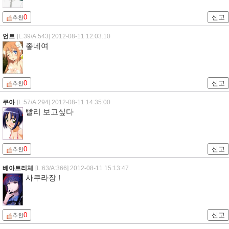
0
신고
추천
언트
[L:39/A:543]
2012-08-11 12:03:10
좋네여
0
신고
추천
쿠아
[L:57/A:294]
2012-08-11 14:35:00
빨리 보고싶다
0
신고
추천
베아트리체
[L:63/A:366]
2012-08-11 15:13:47
사쿠라장 !
0
신고
추천