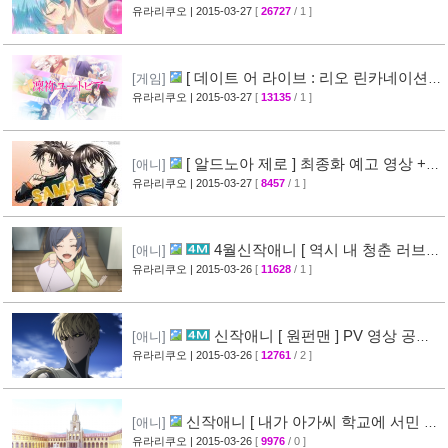
작 결정 + 티저 영상 공개
유라리쿠오
| 2015-03-27
[
26727
/ 1 ]
[45]
[ 데이트 어 라이브 : 리오 린카네이션 ]
[게임]
PV 영상 공개
유라리쿠오
| 2015-03-27
[
13135
/ 1 ]
[36]
[ 알드노아 제로 ] 최종화 예고 영상 +
[애니]
만화 신작 발매 정보
유라리쿠오
| 2015-03-27
[
8457
/ 1 ]
[40]
4월신작애니 [ 역시 내 청춘 러브코
[애니]
메디는 잘못됐다 속 ] 2차 PV 영상 공개
유라리쿠오
| 2015-03-26
[
11628
/ 1 ]
[61]
신작애니 [ 원펀맨 ] PV 영상 공개 (
[애니]
onepunchman )
유라리쿠오
| 2015-03-26
[
12761
/ 2 ]
[49]
신작애니 [ 내가 아가씨 학교에 서민 샘
[애니]
플로 겟츠당한 사건 ] 티저 영상 공개
유라리쿠오
| 2015-03-26
[
9976
/ 0 ]
[35]