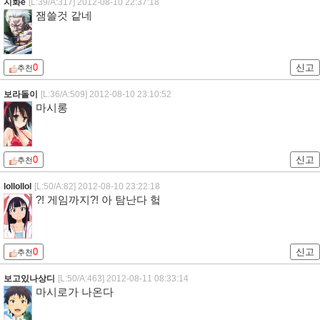
지화e
[L:39/A:317]
2012-08-10 22:37:18
잼쓸것 같네
0
신고
추천
보라돌이
[L:36/A:509]
2012-08-10 23:10:52
마시롱
0
신고
추천
lollollol
[L:50/A:82]
2012-08-10 23:22:18
?! 게임까지?! 아 탐난다 헠
0
신고
추천
보고있나상디
[L:50/A:463]
2012-08-11 08:33:14
마시로가 나온다