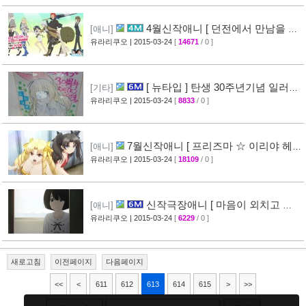
4월신작애니 [ 던전에서 만남을 추
[애니]
구하면 안되는 걸까? ] 2차 PV 영상 공개
유라리쿠오
| 2015-03-24
[
14671
/ 0 ]
[44]
[ 뉴타입 ] 탄생 30주년기념 일러스
[기타]
트 + [ A-1 Pictures ] 10주년 기념 일러스트 공
유라리쿠오
| 2015-03-24
[
8833
/ 0 ]
개
[39]
7월신작애니 [ 프리즈마 ☆ 이리야 헤
[애니]
르츠! ] 티저 영상 공개 (Fate/kaleid liner)
유라리쿠오
| 2015-03-24
[
18109
/ 0 ]
[44]
신작극장애니 [ 마음이 외치고 싶
[애니]
어한다 ] PV 영상 + 주요 성우진 명단 공개
유라리쿠오
| 2015-03-24
[
6229
/ 0 ]
[29]
새로고침
이전페이지
다음페이지
<<
<
611
612
613
614
615
>
>>