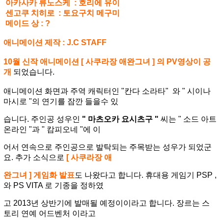
아카사카 류노스케 : 호리에 유이
센고쿠 치히로 : 토요구치 메구미
메이드 상 : ?
애니메이션 제작 : J.C STAFF
10월 신작 애니메이션 [ 사쿠라장 애완그녀 ] 의 PV영상이 공
개
되었습니다.
애니메이션 화면과 주역 캐릭터인 "칸다 소라타" 와 " 시이나
마시로 "의 연기를 잠깐 들을수 있
습니다.
주인공 성우인
" 마츠오카 요시츠구 "
씨는 " 소드 아트
온라인 "과 " 캄피오네 "에 이
어
서 연속으로 주인공으로 발탁
되는 주목받는 성우가 되었군
요. 추가 소식으로
[ 사쿠라장 애
완그녀 ] 게임화 발표
도 나왔다고 합니다.
휴대용 게임기 PSP ,
와 PS VITA 로 기종을 정하였
고
2013년 상반기에 발매될 예정이이라고 합니다. 장르는 스
토리 연예 어드벤처 이라고