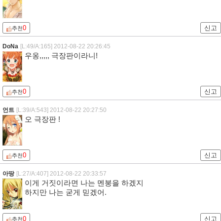
0
신고
추천
DoNa
[L:49/A:165]
2012-08-22 20:26:45
우옹,,,,, 극장판이라니!
0
신고
추천
언트
[L:39/A:543]
2012-08-22 20:27:50
오 극장판 !
0
신고
추천
아땅
[L:27/A:407]
2012-08-22 20:33:57
이게 거짓이라면 나는 멘붕을 하겠지
하지만 나는 굳게 믿겠어.
0
신고
추천