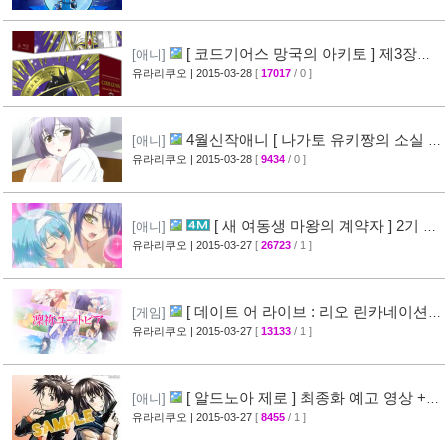
[ 코드기어스 망국의 아키토 ] 제3장
[애니]
CM 영상 + [ 코드기어스 반역의 를르슈 ] BD-
유라리쿠오
| 2015-03-28
[
17017
/ 0 ]
BOX CM 영상 공개
[49]
4월신작애니 [ 나가토 유키짱의 소실 ]
[애니]
PV 영상 공개
유라리쿠오
| 2015-03-28
[
9434
/ 0 ]
[35]
[ 새 여동생 마왕의 계약자 ] 2기 제
[애니]
작 결정 + 티저 영상 공개
유라리쿠오
| 2015-03-27
[
26723
/ 1 ]
[45]
[ 데이트 어 라이브 : 리오 린카네이션 ]
[게임]
PV 영상 공개
유라리쿠오
| 2015-03-27
[
13133
/ 1 ]
[36]
[ 알드노아 제로 ] 최종화 예고 영상 +
[애니]
만화 신작 발매 정보
유라리쿠오
| 2015-03-27
[
8455
/ 1 ]
[40]