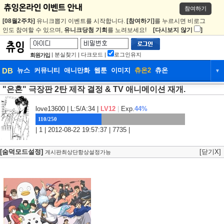
참여하기
[08월2주차]
유니크뽑기 이벤트를 시작합니다.
[참여하기]
를 누르시면 비로그
인도 참여할 수 있으며,
유니크당첨 기회
를 노려보세요!
[다시보지 않기
]
|
분실찾기
|
다크모드
|
로그인유지
회원가입
DB
뉴스
커뮤니티
애니만화
웹툰
이미지
츄온2
츄온
▼
"은혼" 극장판 2탄 제작 결정 & TV 애니메이션 재개.
DB
뉴스
커뮤니티
애니만화
웹툰
이미지
츄온2
츄온
love13600
| L:5/A:34 |
LV12
|
Exp.
44%
110/250
| 1 | 2012-08-22 19:57:37 | 7735 |
[숨덕모드설정]
[닫기X]
게시판최상단항상설정가능