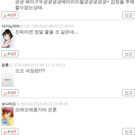
굳굳 베이구두굳굳굳굳베리리리릴굳굳굳굳굳< 감정을 주체
할수없는상태.
0
신고
추천
사기노미아
[L:5/A:236]
2012-08-22 21:49:02
진짜라면 정말 좋을 것 같은데...
0
신고
추천
은혼
[L:37/A:488]
2012-08-22 21:54:23
오오 극장판!??
0
신고
추천
슈나이드
[L:9/A:32]
2012-08-22 22:06:39
오래오래좀가라 은혼
0
신고
추천