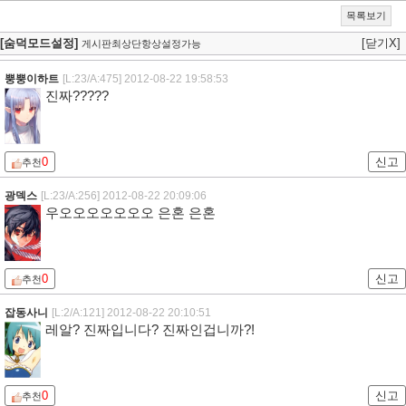
목록보기
[숨덕모드설정]
[닫기X]
게시판최상단항상설정가능
뿡뿡이하트
[L:23/A:475]
2012-08-22 19:58:53
진짜?????
0
신고
추천
광덱스
[L:23/A:256]
2012-08-22 20:09:06
우오오오오오오오 은혼 은혼
0
신고
추천
잡동사니
[L:2/A:121]
2012-08-22 20:10:51
레알? 진짜입니다? 진짜인겁니까?!
0
신고
추천