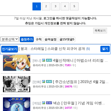
1
2
3
4
5
7일 이상 지난 게시물,
로그인을 하시면 댓글작성이 가능합니다.
츄잉은 가입시 개인정보를 전혀 받지 않습니다.
목록보기
즐찾추가
규칙
숨덕설정
글15/댓글5
[ 붕괴 : 스타레일 ] 스파클 신작 피규어 공개
[5]
열기
인기글보기
4월신작애니 [ 마법소녀 리리컬 나
[애니]
노하 ViVid ] PV 영상 공개
유라리쿠오
| 2015-03-29
[
7183
/ 0 ]
[29]
[ 주간소년점프 ] 2015년 4월 2일
[만화]
신간목록 표지공개 + [ 나루토 ] 외전만화 연재
유라리쿠오
| 2015-03-28
[
16676
/ 0 ]
예정
[46]
넥슨 [ 만우절 ] 기념 게임 이벤
[게임]
트
유라리쿠오
| 2015-03-28
[
14737
/ 0 ]
[63]