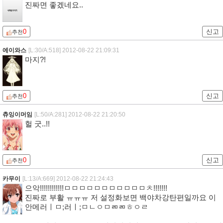
진짜면 좋겠네요..
0
신고
추천
에이와스
[L:30/A:518]
2012-08-22 21:09:31
마지?!
0
신고
추천
츄잉이머임
[L:50/A:281]
2012-08-22 21:20:50
헐 굿..!!
0
신고
추천
카무이
[L:13/A:669]
2012-08-22 21:24:43
으악!!!!!!!!!!!!ㅁㅁㅁㅁㅁㅁㅁㅁㅁㅁㅁㅊ!!!!!!!
진짜로 부활 ㅠㅠㅠ 저 설정화보면 백야차강탄편일까요 이
안메러ㅣㅁ;러ㅣ;ㅁㄴㅇㅁㄻㄻㅎㅇㄹ