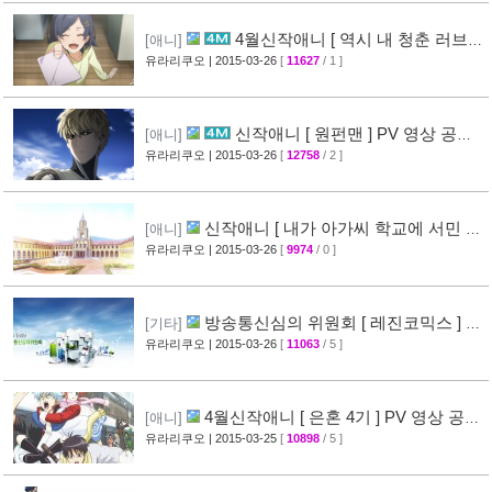
4월신작애니 [ 역시 내 청춘 러브코
[애니]
메디는 잘못됐다 속 ] 2차 PV 영상 공개
유라리쿠오
| 2015-03-26
[
11627
/ 1 ]
[61]
신작애니 [ 원펀맨 ] PV 영상 공개 (
[애니]
onepunchman )
유라리쿠오
| 2015-03-26
[
12758
/ 2 ]
[49]
신작애니 [ 내가 아가씨 학교에 서민 샘
[애니]
플로 겟츠당한 사건 ] 티저 영상 공개
유라리쿠오
| 2015-03-26
[
9974
/ 0 ]
[35]
방송통신심의 위원회 [ 레진코믹스 ] 접
[기타]
속 차단 보류 소식
유라리쿠오
| 2015-03-26
[
11063
/ 5 ]
[51]
4월신작애니 [ 은혼 4기 ] PV 영상 공
[애니]
개
유라리쿠오
| 2015-03-25
[
10898
/ 5 ]
[67]