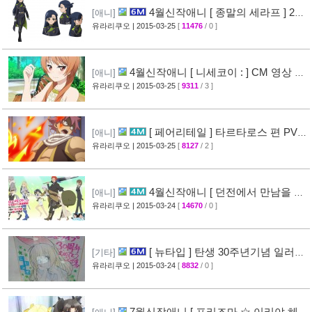
4월신작애니 [ 종말의 세라프 ] 2차
[애니]
PV 영상 공개
유라리쿠오
| 2015-03-25
[
11476
/ 0 ]
[32]
4월신작애니 [ 니세코이 : ] CM 영상 공
[애니]
개
유라리쿠오
| 2015-03-25
[
9311
/ 3 ]
[47]
[ 페어리테일 ] 타르타로스 편 PV
[애니]
영상 공개 ( FAIRY TAIL )
유라리쿠오
| 2015-03-25
[
8127
/ 2 ]
[32]
4월신작애니 [ 던전에서 만남을 추
[애니]
구하면 안되는 걸까? ] 2차 PV 영상 공개
유라리쿠오
| 2015-03-24
[
14670
/ 0 ]
[44]
[ 뉴타입 ] 탄생 30주년기념 일러스
[기타]
트 + [ A-1 Pictures ] 10주년 기념 일러스트 공
유라리쿠오
| 2015-03-24
[
8832
/ 0 ]
개
[39]
7월신작애니 [ 프리즈마 ☆ 이리야 헤