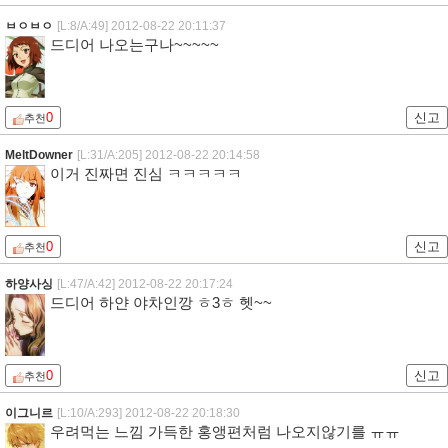
ㅂㅇㅂㅇ
[L:8/A:49]
2012-08-22 20:11:37
드디어 나오는구나~~~~~
0
신고
추천
MeltDowner
[L:31/A:205]
2012-08-22 20:14:58
이거 진짜면 진심 ㅋㅋㅋㅋㅋ
0
신고
추천
하양사싱
[L:47/A:42]
2012-08-22 20:17:24
드디어 하얀 야차인깡 ㅎ3ㅎ 헷~~
0
신고
추천
이그니르
[L:10/A:293]
2012-08-22 20:18:30
우려먹는 느낌 가득한 홍앵편처럼 나오지않기를 ㅠㅠ