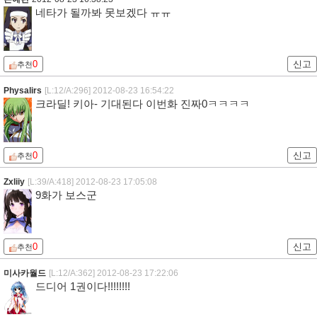
네타가 될까봐 못보겠다 ㅠㅠ
0
신고
추천
Physalirs
[L:12/A:296]
2012-08-23 16:54:22
크라딜! 키아- 기대된다 이번화 진짜0ㅋㅋㅋㅋ
0
신고
추천
Zxliiy
[L:39/A:418]
2012-08-23 17:05:08
9화가 보스군
0
신고
추천
미사카월드
[L:12/A:362]
2012-08-23 17:22:06
드디어 1권이다!!!!!!!!