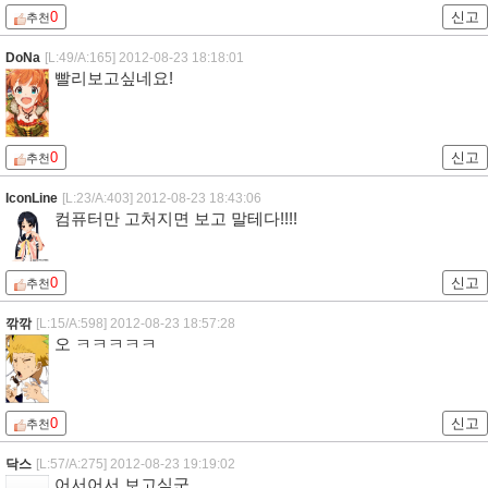
0
신고
추천
DoNa
[L:49/A:165]
2012-08-23 18:18:01
빨리보고싶네요!
0
신고
추천
IconLine
[L:23/A:403]
2012-08-23 18:43:06
컴퓨터만 고처지면 보고 말테다!!!!
0
신고
추천
깎깎
[L:15/A:598]
2012-08-23 18:57:28
오 ㅋㅋㅋㅋㅋ
0
신고
추천
닥스
[L:57/A:275]
2012-08-23 19:19:02
어서어서 보고싶군