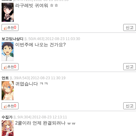
라구레빗 귀여워 ㅎㅎ
0
신고
추천
보고있나상디
[L:50/A:463]
2012-08-23 11:03:30
이번주에 나오는 건가요?
0
신고
추천
언트
[L:39/A:543]
2012-08-23 11:30:19
귀엽습니다 ㅋㅋ
0
신고
추천
수집가
[L:9/A:304]
2012-08-23 12:13:11
2쿨이라 언제 완결되려나 ㅠㅠ