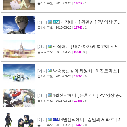
메디는 잘못됐다 속 ] 2차 PV 영상 공개
유라리쿠오
| 2015-03-26
[
11612
/ 1 ]
[61]
신작애니 [ 원펀맨 ] PV 영상 공개 (
[애니]
onepunchman )
유라리쿠오
| 2015-03-26
[
12748
/ 2 ]
[49]
신작애니 [ 내가 아가씨 학교에 서민 샘
[애니]
플로 겟츠당한 사건 ] 티저 영상 공개
유라리쿠오
| 2015-03-26
[
9960
/ 0 ]
[35]
방송통신심의 위원회 [ 레진코믹스 ] 접
[기타]
속 차단 보류 소식
유라리쿠오
| 2015-03-26
[
11054
/ 5 ]
[51]
4월신작애니 [ 은혼 4기 ] PV 영상 공
[애니]
개
유라리쿠오
| 2015-03-25
[
10883
/ 5 ]
[67]
4월신작애니 [ 종말의 세라프 ] 2차
[애니]
PV 영상 공개
유라리쿠오
| 2015-03-25
[
11465
/ 0 ]
[32]