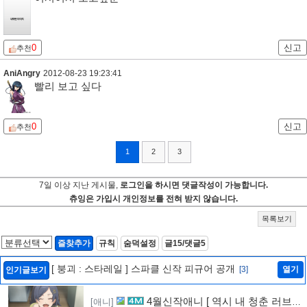
0
신고
추천
AniAngry
2012-08-23 19:23:41
빨리 보고 싶다
0
신고
추천
1
2
3
7일 이상 지난 게시물,
로그인을 하시면 댓글작성이 가능합니다.
츄잉은 가입시 개인정보를 전혀 받지 않습니다.
목록보기
즐찾추가
규칙
숨덕설정
글15/댓글5
[ 붕괴 : 스타레일 ] 스파클 신작 피규어 공개
[3]
열기
인기글보기
4월신작애니 [ 역시 내 청춘 러브코
[애니]