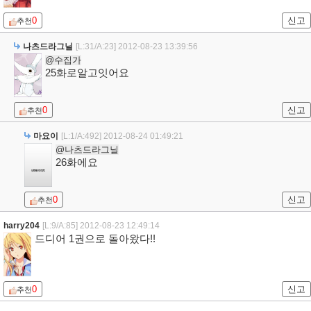
0
신고
추천
나츠드라그닐
[L:31/A:23]
2012-08-23 13:39:56
@수집가
25화로알고잇어요
0
신고
추천
마요이
[L:1/A:492]
2012-08-24 01:49:21
@나츠드라그닐
26화에요
0
신고
추천
harry204
[L:9/A:85]
2012-08-23 12:49:14
드디어 1권으로 돌아왔다!!
0
신고
추천