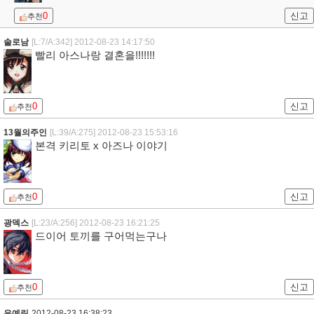
0
신고
추천
솔로남
[L:7/A:342]
2012-08-23 14:17:50
빨리 아스나랑 결혼을!!!!!!!
0
신고
추천
13월의주인
[L:39/A:275]
2012-08-23 15:53:16
본격 키리토 x 아즈나 이야기
0
신고
추천
광덱스
[L:23/A:256]
2012-08-23 16:21:25
드이어 토끼를 구어먹는구나
0
신고
추천
은예린
2012-08-23 16:38:23