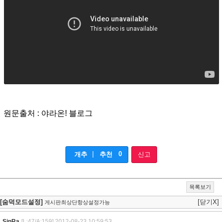
원문출처 : 야라온! 블로그
|
0
개추
추천
신고
목록보기
[숨덕모드설정]
[닫기X]
게시판최상단항상설정가능
SinRa
[L:47/A:159]
2012-08-23 10:59:53