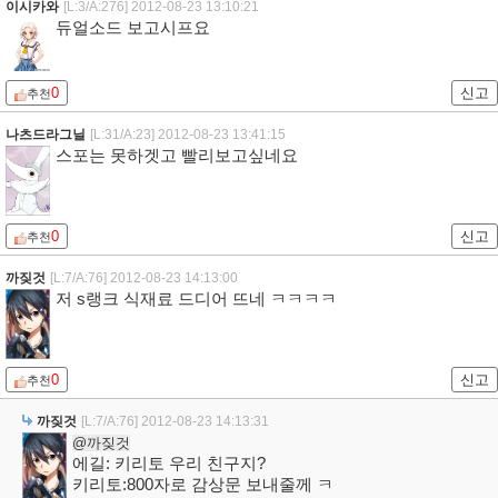
이시카와
[L:3/A:276]
2012-08-23 13:10:21
듀얼소드 보고시프요
0
신고
추천
나츠드라그닐
[L:31/A:23]
2012-08-23 13:41:15
스포는 못하겟고 빨리보고싶네요
0
신고
추천
까짖것
[L:7/A:76]
2012-08-23 14:13:00
저 s랭크 식재료 드디어 뜨네 ㅋㅋㅋㅋ
0
신고
추천
까짖것
[L:7/A:76]
2012-08-23 14:13:31
@까짖것
에길: 키리토 우리 친구지?
키리토:800자로 감상문 보내줄께 ㅋ