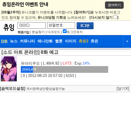
참여하기
[08월2주차]
유니크뽑기 이벤트를 시작합니다.
[참여하기]
를 누르시면 비로그
인도 참여할 수 있으며,
유니크당첨 기회
를 노려보세요!
[다시보지 않기
]
|
분실찾기
|
다크모드
|
로그인유지
회원가입
DB
뉴스
커뮤니티
애니만화
웹툰
이미지
츄온2
츄온
▼
[소드 아트 온라인] 8화 예고
DB
뉴스
커뮤니티
애니만화
웹툰
이미지
츄온2
츄온
유라리쿠오
| L:49/A:92 |
LV73
|
Exp.
14%
214/1,470
| 0 | 2012-08-23 10:57:02 | 6153 |
[숨덕모드설정]
[닫기X]
게시판최상단항상설정가능