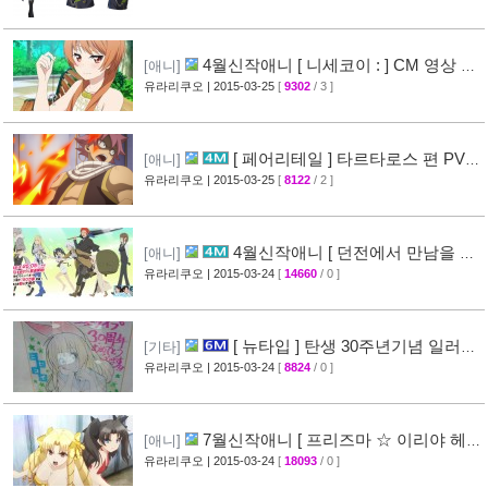
4월신작애니 [ 니세코이 : ] CM 영상 공
[애니]
개
유라리쿠오
| 2015-03-25
[
9302
/ 3 ]
[47]
[ 페어리테일 ] 타르타로스 편 PV
[애니]
영상 공개 ( FAIRY TAIL )
유라리쿠오
| 2015-03-25
[
8122
/ 2 ]
[32]
4월신작애니 [ 던전에서 만남을 추
[애니]
구하면 안되는 걸까? ] 2차 PV 영상 공개
유라리쿠오
| 2015-03-24
[
14660
/ 0 ]
[44]
[ 뉴타입 ] 탄생 30주년기념 일러스
[기타]
트 + [ A-1 Pictures ] 10주년 기념 일러스트 공
유라리쿠오
| 2015-03-24
[
8824
/ 0 ]
개
[39]
7월신작애니 [ 프리즈마 ☆ 이리야 헤
[애니]
르츠! ] 티저 영상 공개 (Fate/kaleid liner)
유라리쿠오
| 2015-03-24
[
18093
/ 0 ]
[44]