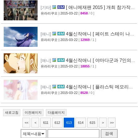
[ 애니메재팬 2015 ] 개최 참가작품
[기타]
스테이지 정보 ( Anime Japan 2015 )
유라리쿠오
| 2015-03-22
[
8458
/ 0 ]
[40]
4월신작애니 [ 페이트 스테이 나이
[애니]
트 UBW ] PV 영상 공개 (Unlimited Blade
유라리쿠오
| 2015-03-22
[
12969
/ 1 ]
Works​ )
[63]
4월신작애니 [ 야마다군과 7인의
[애니]
마녀 ] PV 영상 공개
유라리쿠오
| 2015-03-22
[
18855
/ 1 ]
[33]
4월신작애니 [ 플라스틱 메모리즈 ]
[애니]
2차 PV 영상 공개
유라리쿠오
| 2015-03-22
[
8528
/ 0 ]
[19]
새로고침
이전페이지
다음페이지
<<
<
611
612
613
614
615
>
>>
검색
제목+내용