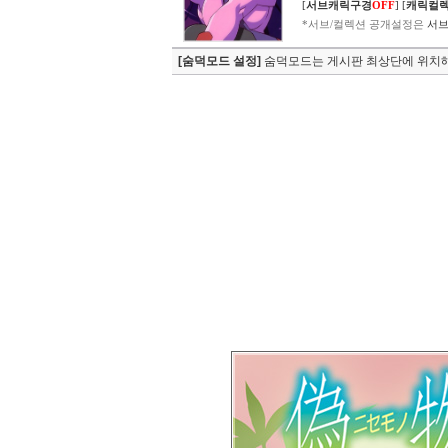
[
서브캐릭구경
OFF
]
[
캐릭컬
*서브/컬렉션 공개설정은
서브
[숨덕모드 설정]
숨덕모드는 게시판 최상단에 위치해