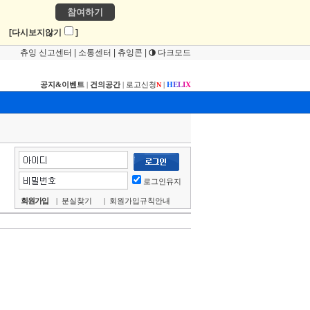
참여하기
!
[다시보지않기
]
츄잉 신고센터
|
소통센터
|
츄잉콘
|
다크모드
공지&이벤트
|
건의공간
|
로고신청
|
H
E
L
I
X
N
로그인유지
회원가입
|
분실찾기
|
회원가입규칙안내