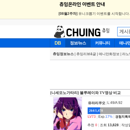
[08월2주차]
유니크뽑기 이벤트를 시작합니다
DB
정보/뉴스
커뮤니티
애니/
츄잉정보뉴스
|
츄잉리뷰&글
|
애니만화정보
|
라노
[니세모노가타리] 블루레이와 TV영상 비교
|
L:49/A:92
유라리쿠오
264/1,470
LV73
|
Exp.
17%
|
경험치획득
추천
0
|
조회
13,828
|
작성일 