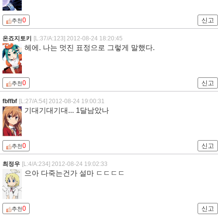
0
신고
추천
온죠지토키
[L:37/A:123]
2012-08-24 18:20:45
헤에. 나는 멋진 표정으로 그렇게 말했다.
0
신고
추천
fbffbf
[L:27/A:54]
2012-08-24 19:00:31
기대기대기대... 1달남았나
0
신고
추천
최정우
[L:4/A:234]
2012-08-24 19:02:33
으아 다죽는건가 설마 ㄷㄷㄷㄷ
0
신고
추천