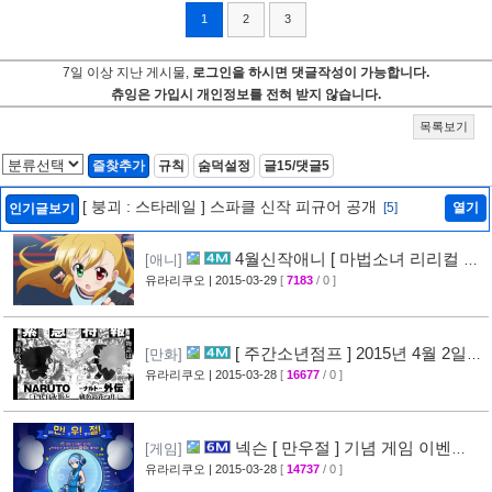
1
2
3
7일 이상 지난 게시물,
로그인을 하시면 댓글작성이 가능합니다.
츄잉은 가입시 개인정보를 전혀 받지 않습니다.
목록보기
즐찾추가
규칙
숨덕설정
글15/댓글5
[ 붕괴 : 스타레일 ] 스파클 신작 피규어 공개
[5]
열기
인기글보기
4월신작애니 [ 마법소녀 리리컬 나
[애니]
노하 ViVid ] PV 영상 공개
유라리쿠오
| 2015-03-29
[
7183
/ 0 ]
[29]
[ 주간소년점프 ] 2015년 4월 2일
[만화]
신간목록 표지공개 + [ 나루토 ] 외전만화 연재
유라리쿠오
| 2015-03-28
[
16677
/ 0 ]
예정
[46]
넥슨 [ 만우절 ] 기념 게임 이벤
[게임]
트
유라리쿠오
| 2015-03-28
[
14737
/ 0 ]
[63]