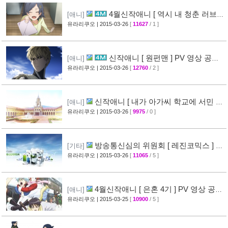
4월신작애니 [ 역시 내 청춘 러브코
[애니]
메디는 잘못됐다 속 ] 2차 PV 영상 공개
유라리쿠오
| 2015-03-26
[
11627
/ 1 ]
[61]
신작애니 [ 원펀맨 ] PV 영상 공개 (
[애니]
onepunchman )
유라리쿠오
| 2015-03-26
[
12760
/ 2 ]
[49]
신작애니 [ 내가 아가씨 학교에 서민 샘
[애니]
플로 겟츠당한 사건 ] 티저 영상 공개
유라리쿠오
| 2015-03-26
[
9975
/ 0 ]
[35]
방송통신심의 위원회 [ 레진코믹스 ] 접
[기타]
속 차단 보류 소식
유라리쿠오
| 2015-03-26
[
11065
/ 5 ]
[51]
4월신작애니 [ 은혼 4기 ] PV 영상 공
[애니]
개
유라리쿠오
| 2015-03-25
[
10900
/ 5 ]
[67]