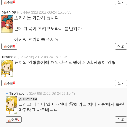
0
신고
추천
여신디이나
[L:44/A:331]
2012-08-24 15:56:33
츠키히는 가만히 둡시다
근데 제목이 츠키모노라.....불안하다
이신씨 츠키히를 주세요
0
신고
추천
Tirofinale
[L:31/A:98]
2012-08-24 16:01:26
표지의 인형뽑기에 깨알같은 달팽이,게,달,원숭이 인형
0
신고
추천
Tirofinale
[L:31/A:98]
2012-08-24 16:10:43
@Tirofinale
그리고 네이버 일어사전에 憑物 라고 치니 사람에게 들린
마귀라고 나오네ㄷㄷ
0
신고
추천