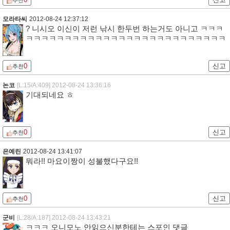
추천
모라타씨
2012-08-24 12:37:12
? 니시오 이신이 저런 낚시 한두번 하는거도 아니고 ㅋㅋㅋ
ㅋㅋㅋㅋㅋㅋㅋㅋㅋㅋㅋㅋㅋㅋㅋㅋㅋㅋㅋㅋㅋㅋㅋㅋㅋㅋ
0
신고
추천
논코
[L:15/A:409]
2012-08-24 13:36:16
기대되네요 ㅎ
0
신고
추천
은예린
2012-08-24 13:41:07
뭐라!! 마요이짱이 성불했다구요!!
0
신고
추천
군비
[L:28/A:187]
2012-08-24 13:43:21
ㅋㅋㅋ 오니모노 안읽으신분한테는 스포인 댓글