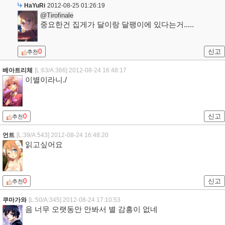
HaYuRi
2012-08-25 01:26:19
@Tirofinale
중요한건 집게가 달이랑 달팽이에 있다는거.....
0
신고
추천
베아트리체
[L:63/A:366]
2012-08-24 16:48:17
이별이라니./
0
신고
추천
언트
[L:39/A:543]
2012-08-24 16:48:20
읽고싶어요
0
신고
추천
쿠마가와
[L:50/A:345]
2012-08-24 17:10:53
음 너무 오랫동안 안봐서 별 감흥이 없네