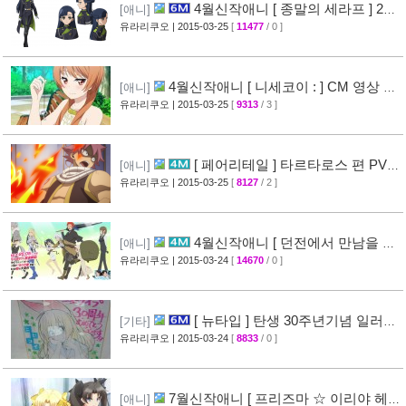
4월신작애니 [ 종말의 세라프 ] 2차
[애니]
PV 영상 공개
유라리쿠오
| 2015-03-25
[
11477
/ 0 ]
[32]
4월신작애니 [ 니세코이 : ] CM 영상 공
[애니]
개
유라리쿠오
| 2015-03-25
[
9313
/ 3 ]
[47]
[ 페어리테일 ] 타르타로스 편 PV
[애니]
영상 공개 ( FAIRY TAIL )
유라리쿠오
| 2015-03-25
[
8127
/ 2 ]
[32]
4월신작애니 [ 던전에서 만남을 추
[애니]
구하면 안되는 걸까? ] 2차 PV 영상 공개
유라리쿠오
| 2015-03-24
[
14670
/ 0 ]
[44]
[ 뉴타입 ] 탄생 30주년기념 일러스
[기타]
트 + [ A-1 Pictures ] 10주년 기념 일러스트 공
유라리쿠오
| 2015-03-24
[
8833
/ 0 ]
개
[39]
7월신작애니 [ 프리즈마 ☆ 이리야 헤
[애니]