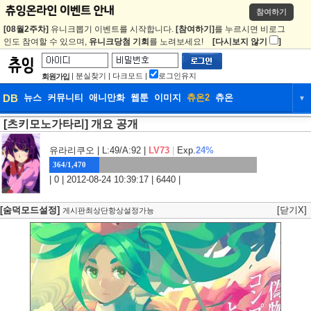
참여하기
[08월2주차]
유니크뽑기 이벤트를 시작합니다.
[참여하기]
를 누르시면 비로그
인도 참여할 수 있으며,
유니크당첨 기회
를 노려보세요!
[다시보지 않기
]
|
분실찾기
|
다크모드
|
로그인유지
회원가입
DB
뉴스
커뮤니티
애니만화
웹툰
이미지
츄온2
츄온
▼
[츠키모노가타리] 개요 공개
DB
뉴스
커뮤니티
애니만화
웹툰
이미지
츄온2
츄온
유라리쿠오
| L:49/A:92 |
LV73
|
Exp.
24%
364/1,470
| 0 | 2012-08-24 10:39:17 | 6440 |
[숨덕모드설정]
[닫기X]
게시판최상단항상설정가능