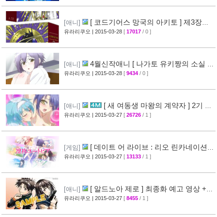
[ 코드기어스 망국의 아키토 ] 제3장
[애니]
CM 영상 + [ 코드기어스 반역의 를르슈 ] BD-
유라리쿠오
| 2015-03-28
[
17017
/ 0 ]
BOX CM 영상 공개
[49]
4월신작애니 [ 나가토 유키짱의 소실 ]
[애니]
PV 영상 공개
유라리쿠오
| 2015-03-28
[
9434
/ 0 ]
[35]
[ 새 여동생 마왕의 계약자 ] 2기 제
[애니]
작 결정 + 티저 영상 공개
유라리쿠오
| 2015-03-27
[
26726
/ 1 ]
[45]
[ 데이트 어 라이브 : 리오 린카네이션 ]
[게임]
PV 영상 공개
유라리쿠오
| 2015-03-27
[
13133
/ 1 ]
[36]
[ 알드노아 제로 ] 최종화 예고 영상 +
[애니]
만화 신작 발매 정보
유라리쿠오
| 2015-03-27
[
8455
/ 1 ]
[40]