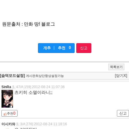
원문출처 : 만화 땅! 블로그
|
0
개추
추천
신고
목록보기
[숨덕모드설정]
[닫기X]
게시판최상단항상설정가능
SinRa
[L:47/A:159]
2012-08-24 11:07:36
츠키히 소멸이라니;;
0
신고
추천
이시카와
[L:3/A:276]
2012-08-24 11:18:16