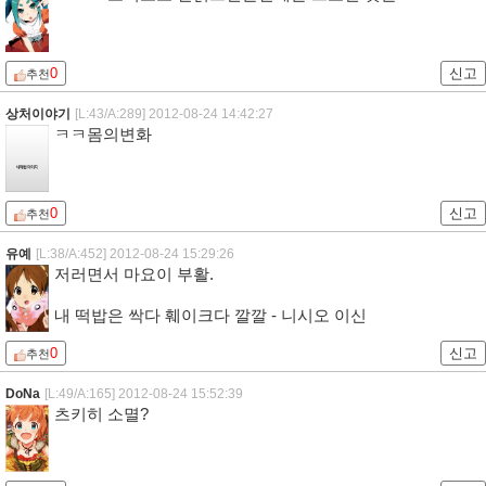
0
신고
추천
상처이야기
[L:43/A:289]
2012-08-24 14:42:27
ㅋㅋ몸의변화
0
신고
추천
유예
[L:38/A:452]
2012-08-24 15:29:26
저러면서 마요이 부활.
내 떡밥은 싹다 훼이크다 깔깔 - 니시오 이신
0
신고
추천
DoNa
[L:49/A:165]
2012-08-24 15:52:39
츠키히 소멸?