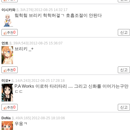
이시카와
[L:3/A:276]
2012-08-25 14:32:17
헠헉헠 브리키 헉헉허겋ㄱ 호흡조절이 안된다
0
신고
추천
언트
[L:39/A:543]
2012-08-25 15:36:07
브리키 _+
0
신고
추천
미오♥
[L:14/A:243]
2012-08-25 17:28:18
P.A Works 이로하 타리타리 .... 그리고 신화를 이어가는구만
ㄷㄷ
0
신고
추천
DoNa
[L:49/A:165]
2012-08-25 18:10:06
우옹ㅋ