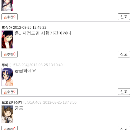
0
신고
추천
흑슈아
2012-08-25 12:49:22
음.. 저정도면 시험기간이려나
0
신고
추천
쿠아
[L:57/A:294]
2012-08-25 13:10:40
궁금하네요
0
신고
추천
보고있나상디
[L:50/A:463]
2012-08-25 13:43:50
궁금
0
신고
추천