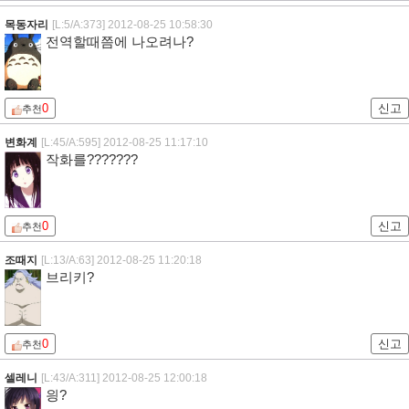
목동자리
[L:5/A:373]
2012-08-25 10:58:30
전역할때쯤에 나오려나?
0
신고
추천
변화계
[L:45/A:595]
2012-08-25 11:17:10
작화를???????
0
신고
추천
조때지
[L:13/A:63]
2012-08-25 11:20:18
브리키?
0
신고
추천
셀레니
[L:43/A:311]
2012-08-25 12:00:18
읭?