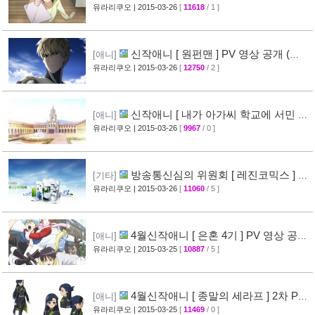
디는 잘못됐다 속 ] 2차 PV 영상 공개
유라리쿠오
| 2015-03-26
[
11618
/ 1 ]
[61]
신작애니 [ 원펀맨 ] PV 영상 공개 (
[애니]
onepunchman )
유라리쿠오
| 2015-03-26
[
12750
/ 2 ]
[49]
신작애니 [ 내가 아가씨 학교에 서민 샘
[애니]
플로 겟츠당한 사건 ] 티저 영상 공개
유라리쿠오
| 2015-03-26
[
9967
/ 0 ]
[35]
방송통신심의 위원회 [ 레진코믹스 ] 접
[기타]
속 차단 보류 소식
유라리쿠오
| 2015-03-26
[
11060
/ 5 ]
[51]
4월신작애니 [ 은혼 4기 ] PV 영상 공
[애니]
개
유라리쿠오
| 2015-03-25
[
10887
/ 5 ]
[67]
4월신작애니 [ 종말의 세라프 ] 2차 PV
[애니]
영상 공개
유라리쿠오
| 2015-03-25
[
11469
/ 0 ]
[32]