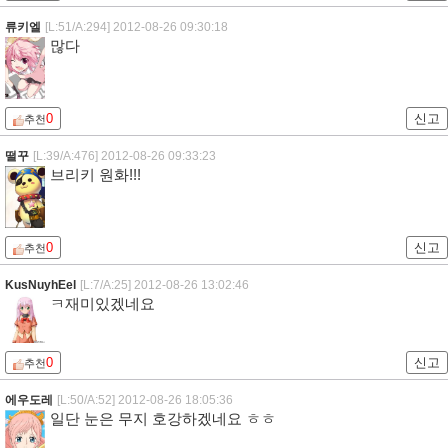
류키엘
[L:51/A:294]
2012-08-26 09:30:18
많다
0
신고
추천
떨꾸
[L:39/A:476]
2012-08-26 09:33:23
브리키 원화!!!
0
신고
추천
KusNuyhEel
[L:7/A:25]
2012-08-26 13:02:46
ㅋ재미있겠네요
0
신고
추천
에우도레
[L:50/A:52]
2012-08-26 18:05:36
일단 눈은 무지 호강하겠네요 ㅎㅎ