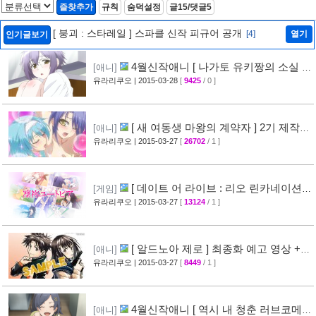
즐찾추가
규칙
숨덕설정
글15/댓글5
[ 붕괴 : 스타레일 ] 스파클 신작 피규어 공개
[4]
열기
인기글보기
4월신작애니 [ 나가토 유키짱의 소실 ]
[애니]
PV 영상 공개
유라리쿠오
| 2015-03-28
[
9425
/ 0 ]
[35]
[ 새 여동생 마왕의 계약자 ] 2기 제작
[애니]
결정 + 티저 영상 공개
유라리쿠오
| 2015-03-27
[
26702
/ 1 ]
[45]
[ 데이트 어 라이브 : 리오 린카네이션 ]
[게임]
PV 영상 공개
유라리쿠오
| 2015-03-27
[
13124
/ 1 ]
[36]
[ 알드노아 제로 ] 최종화 예고 영상 +
[애니]
만화 신작 발매 정보
유라리쿠오
| 2015-03-27
[
8449
/ 1 ]
[40]
4월신작애니 [ 역시 내 청춘 러브코메
[애니]