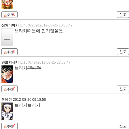
0
신고
추천
상처이야기
[L:43/A:289]
2012-08-25 18:58:42
브리키때문에 인기많을듯
0
신고
추천
반도의시키
[L:15/A:49]
2012-08-25 23:58:47
브리키######
0
신고
추천
은예린
2012-08-26 09:18:50
브리키브리키
0
신고
추천