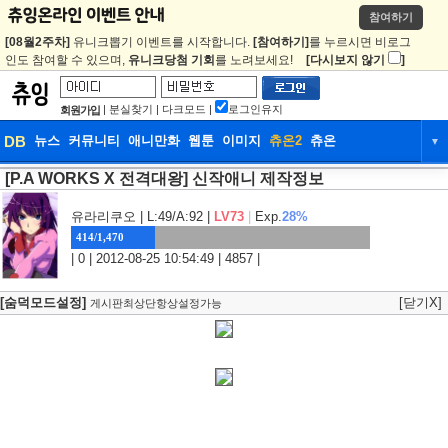
참여하기
[08월2주차]
유니크뽑기 이벤트를 시작합니다.
[참여하기]
를 누르시면 비로그
인도 참여할 수 있으며,
유니크당첨 기회
를 노려보세요!
[다시보지 않기
]
|
분실찾기
|
다크모드
|
로그인유지
회원가입
DB
뉴스
커뮤니티
애니만화
웹툰
이미지
츄온2
츄온
▼
[P.A WORKS X 전격대왕] 신작애니 제작정보
DB
뉴스
커뮤니티
애니만화
웹툰
이미지
츄온2
츄온
유라리쿠오
| L:49/A:92 |
LV73
|
Exp.
28%
414/1,470
| 0 | 2012-08-25 10:54:49 | 4857 |
[숨덕모드설정]
[닫기X]
게시판최상단항상설정가능