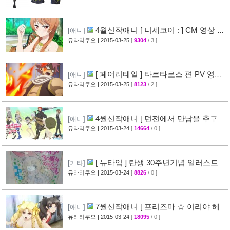
4월신작애니 [ 니세코이 : ] CM 영상 공
[애니]
개
유라리쿠오
| 2015-03-25
[
9304
/ 3 ]
[47]
[ 페어리테일 ] 타르타로스 편 PV 영상
[애니]
공개 ( FAIRY TAIL )
유라리쿠오
| 2015-03-25
[
8123
/ 2 ]
[32]
4월신작애니 [ 던전에서 만남을 추구하
[애니]
면 안되는 걸까? ] 2차 PV 영상 공개
유라리쿠오
| 2015-03-24
[
14664
/ 0 ]
[44]
[ 뉴타입 ] 탄생 30주년기념 일러스트 +
[기타]
[ A-1 Pictures ] 10주년 기념 일러스트 공개
유라리쿠오
| 2015-03-24
[
8826
/ 0 ]
[39]
7월신작애니 [ 프리즈마 ☆ 이리야 헤
[애니]
르츠! ] 티저 영상 공개 (Fate/kaleid liner)
유라리쿠오
| 2015-03-24
[
18095
/ 0 ]
[44]