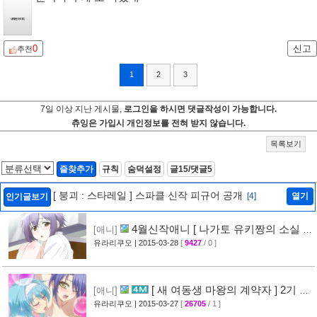
0
신고
추천
1
2
3
7일 이상 지난 게시물,
로그인을 하시면 댓글작성이 가능합니다.
츄잉은 가입시 개인정보를 전혀 받지 않습니다.
목록보기
즐찾추가
규칙
숨덕설정
글15/댓글5
[ 붕괴 : 스타레일 ] 스파클 신작 피규어 공개
[4]
열기
인기글보기
4월신작애니 [ 나가토 유키짱의 소실 ]
[애니]
PV 영상 공개
유라리쿠오
| 2015-03-28
[
9427
/ 0 ]
[35]
[ 새 여동생 마왕의 계약자 ] 2기 제
[애니]
작 결정 + 티저 영상 공개
유라리쿠오
| 2015-03-27
[
26705
/ 1 ]
[45]