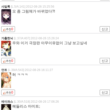
샤일록
[L:5/A:141]
2012-08-26 15:25:56
오 좀 그림체가 바뀌었다?!
0
신고
추천
가출한뇌
[L:37/A:407]
2012-08-26 15:26:24
우와 이거 극장판 아무이유없이 그냥 보고싶네
0
신고
추천
언트
[L:39/A:543]
2012-08-26 16:11:27
허 ㅋㅋㅋ
0
신고
추천
에이와스
[L:30/A:518]
2012-08-26 17:06:26
헤들리스 마미트;