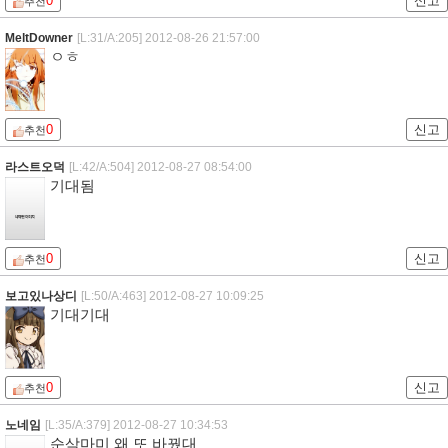
0
신고
추천
MeltDowner
[L:31/A:205]
2012-08-26 21:57:00
ㅇㅎ
0
신고
추천
라스트오덕
[L:42/A:504]
2012-08-27 08:54:00
기대됨
0
신고
추천
보고있나상디
[L:50/A:463]
2012-08-27 10:09:25
기대기대
0
신고
추천
노네임
[L:35/A:379]
2012-08-27 10:34:53
순삭마미 왜 또 바꿨대