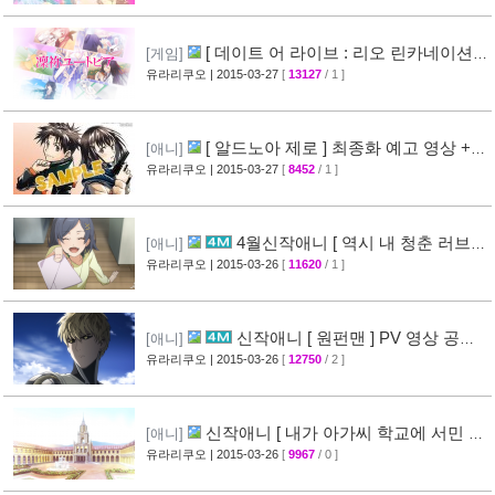
[ 데이트 어 라이브 : 리오 린카네이션 ]
[게임]
PV 영상 공개
유라리쿠오
| 2015-03-27
[
13127
/ 1 ]
[36]
[ 알드노아 제로 ] 최종화 예고 영상 +
[애니]
만화 신작 발매 정보
유라리쿠오
| 2015-03-27
[
8452
/ 1 ]
[40]
4월신작애니 [ 역시 내 청춘 러브코
[애니]
메디는 잘못됐다 속 ] 2차 PV 영상 공개
유라리쿠오
| 2015-03-26
[
11620
/ 1 ]
[61]
신작애니 [ 원펀맨 ] PV 영상 공개 (
[애니]
onepunchman )
유라리쿠오
| 2015-03-26
[
12750
/ 2 ]
[49]
신작애니 [ 내가 아가씨 학교에 서민 샘
[애니]
플로 겟츠당한 사건 ] 티저 영상 공개
유라리쿠오
| 2015-03-26
[
9967
/ 0 ]
[35]