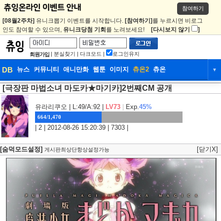
참여하기
[08월2주차]
유니크뽑기 이벤트를 시작합니다.
[참여하기]
를 누르시면 비로그
인도 참여할 수 있으며,
유니크당첨 기회
를 노려보세요!
[다시보지 않기
]
|
분실찾기
|
다크모드
|
로그인유지
회원가입
DB
뉴스
커뮤니티
애니만화
웹툰
이미지
츄온2
츄온
▼
[극장판 마법소녀 마도카★마기카]2번째CM 공개
DB
뉴스
커뮤니티
애니만화
웹툰
이미지
츄온2
츄온
유라리쿠오
| L:49/A:92 |
LV73
|
Exp.
45%
664/1,470
| 2 | 2012-08-26 15:20:39 | 7303 |
[숨덕모드설정]
[닫기X]
게시판최상단항상설정가능