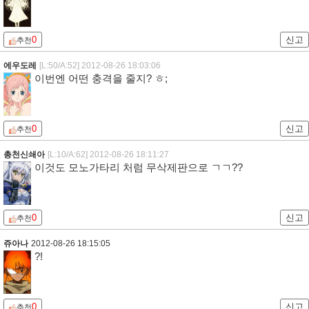
0
신고
추천
에우도레
[L:50/A:52]
2012-08-26 18:03:06
이번엔 어떤 충격을 줄지? ㅎ;
0
신고
추천
총천신쇄아
[L:10/A:62]
2012-08-26 18:11:27
이것도 모노가타리 처럼 무삭제판으로 ㄱㄱ??
0
신고
추천
쥬아나
2012-08-26 18:15:05
?!
0
신고
추천