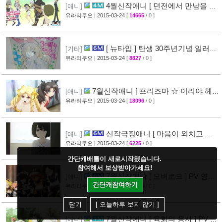
4월신작애니 [ 던전에서 만남을 추
[애니]
구하면 안되는 걸까? ] 2차 PV 영상 공개
유라리쿠오
| 2015-03-24
[
14665
/ 0 ]
[44]
[ 뉴타입 ] 탄생 30주년기념 일러스
[기타]
트 + [ A-1 Pictures ] 10주년 기념 일러스트 공
유라리쿠오
| 2015-03-24
[
8827
/ 0 ]
개
[39]
7월신작애니 [ 프리즈마 ☆ 이리야 헤
[애니]
르츠! ] 티저 영상 공개 (Fate/kaleid liner)
유라리쿠오
| 2015-03-24
[
18096
/ 0 ]
[44]
신작극장애니 [ 마음이 외치고 싶
[애니]
어한다 ] PV 영상 + 주요 성우진 명단 공개
유라리쿠오
| 2015-03-24
[
6225
/ 0 ]
[29]
간단캐배틀이 새로시작됐습니다.
참여해서 보상받아가세요!
7월신작애니 [ 오버로드 ] PV 영상
[애니]
간단캐참여하기
공개
유라리쿠오
| 2015-03-23
[
12373
/ 0 ]
[41]
닫기
[ 오늘하루 보지 않기 ]
7월신작애니 [ 육화의 용사 ] PV 영
[애니]