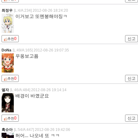
최정우
[L:4/A:234]
2012-08-26 18:24:20
이거보고 또멘붕해야징ㅋ
0
신고
추천
DoNa
[L:49/A:165]
2012-08-26 19:07:35
우옹보고픔
0
신고
추천
엘자
[L:46/A:484]
2012-08-26 19:14:14
배경이 바꼈군요
0
신고
추천
흑슈아
[L:54/A:447]
2012-08-26 19:42:06
허어... 나오네 또 ㅋㅋ