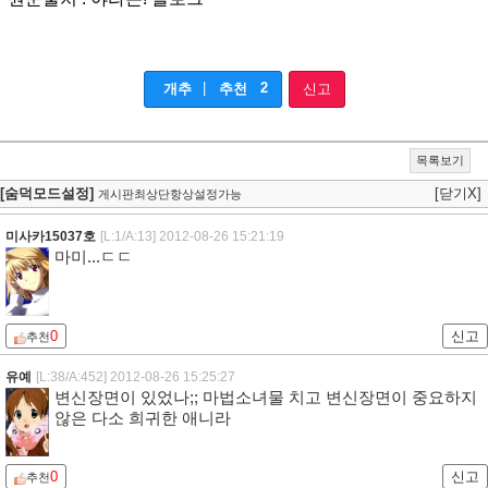
|
2
개추
추천
신고
목록보기
[숨덕모드설정]
[닫기X]
게시판최상단항상설정가능
미사카15037호
[L:1/A:13]
2012-08-26 15:21:19
마미...ㄷㄷ
0
신고
추천
유예
[L:38/A:452]
2012-08-26 15:25:27
변신장면이 있었나;; 마법소녀물 치고 변신장면이 중요하지
않은 다소 희귀한 애니라
0
신고
추천