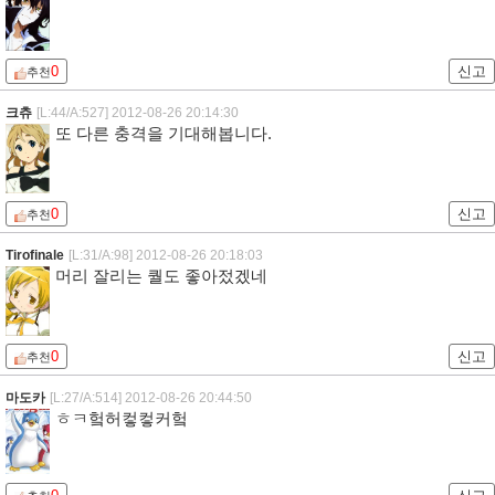
0
신고
추천
크츄
[L:44/A:527]
2012-08-26 20:14:30
또 다른 충격을 기대해봅니다.
0
신고
추천
Tirofinale
[L:31/A:98]
2012-08-26 20:18:03
머리 잘리는 퀄도 좋아젔겠네
0
신고
추천
마도카
[L:27/A:514]
2012-08-26 20:44:50
ㅎㅋ헠허컿컿커헠