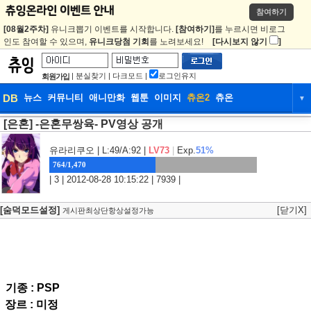
참여하기
[08월2주차]
유니크뽑기 이벤트를 시작합니다.
[참여하기]
를 누르시면 비로그
인도 참여할 수 있으며,
유니크당첨 기회
를 노려보세요!
[다시보지 않기
]
|
분실찾기
|
다크모드
|
로그인유지
회원가입
DB
뉴스
커뮤니티
애니만화
웹툰
이미지
츄온2
츄온
▼
[은혼] -은혼무쌍육- PV영상 공개
DB
뉴스
커뮤니티
애니만화
웹툰
이미지
츄온2
츄온
유라리쿠오
| L:49/A:92 |
LV73
|
Exp.
51%
764/1,470
| 3 | 2012-08-28 10:15:22 | 7939 |
[숨덕모드설정]
[닫기X]
게시판최상단항상설정가능
기종 : PSP
장르 : 미정