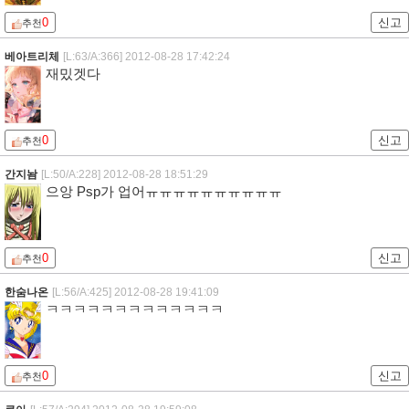
0
신고
추천
베아트리체
[L:63/A:366]
2012-08-28 17:42:24
재밌겟다
0
신고
추천
간지놤
[L:50/A:228]
2012-08-28 18:51:29
으앙 Psp가 업어ㅠㅠㅠㅠㅠㅠㅠㅠㅠㅠ
0
신고
추천
한숨나온
[L:56/A:425]
2012-08-28 19:41:09
ㅋㅋㅋㅋㅋㅋㅋㅋㅋㅋㅋㅋㅋ
0
신고
추천