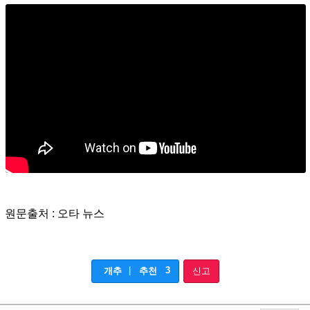
원문출처 : 오타 뉴스
|
3
개추
추천
신고