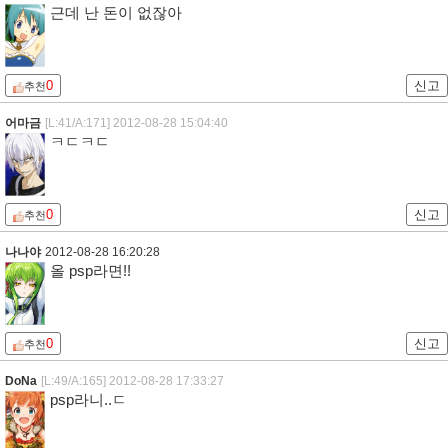
근데 난 돈이 없잖아
0
신고
추천
어마금
[L:41/A:171]
2012-08-28 15:04:40
ㅋㄷㅋㄷ
0
신고
추천
나나야
2012-08-28 16:20:28
올 psp라면!!
0
신고
추천
DoNa
[L:49/A:165]
2012-08-28 17:33:27
psp라니..ㄷ