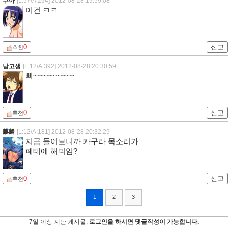
쿠아
[L:57/A:294]
2012-08-28 19:59:08
이건 ㅋㅋ
0
신고
추천
남고생
[L:12/A:392]
2012-08-28 20:30:59
삐~~~~~~~~~
0
신고
추천
麒麟
[L:12/A:181]
2012-08-28 20:32:29
지금 들어보니까 카구라 목소리가
페테에 해피임?
0
신고
추천
1
2
3
7일 이상 지난 게시물,
로그인을 하시면 댓글작성이 가능합니다.