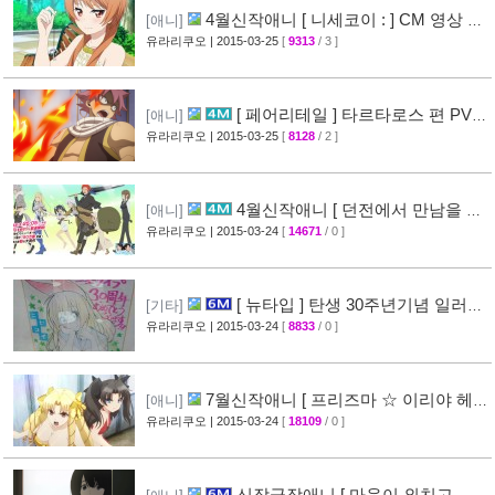
4월신작애니 [ 니세코이 : ] CM 영상 공
[애니]
개
유라리쿠오
| 2015-03-25
[
9313
/ 3 ]
[47]
[ 페어리테일 ] 타르타로스 편 PV
[애니]
영상 공개 ( FAIRY TAIL )
유라리쿠오
| 2015-03-25
[
8128
/ 2 ]
[32]
4월신작애니 [ 던전에서 만남을 추
[애니]
구하면 안되는 걸까? ] 2차 PV 영상 공개
유라리쿠오
| 2015-03-24
[
14671
/ 0 ]
[44]
[ 뉴타입 ] 탄생 30주년기념 일러스
[기타]
트 + [ A-1 Pictures ] 10주년 기념 일러스트 공
유라리쿠오
| 2015-03-24
[
8833
/ 0 ]
개
[39]
7월신작애니 [ 프리즈마 ☆ 이리야 헤
[애니]
르츠! ] 티저 영상 공개 (Fate/kaleid liner)
유라리쿠오
| 2015-03-24
[
18109
/ 0 ]
[44]
신작극장애니 [ 마음이 외치고 싶