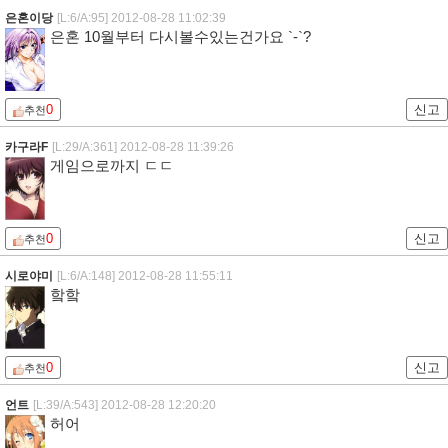
은혼이당
[L:6/A:95]
2012-08-28 11:02:39
은혼 10월부터 다시볼수있는건가요 `-`?
0
신고
추천
카구라F
[L:29/A:361]
2012-08-28 11:39:26
게임으로까지 ㄷㄷ
0
신고
추천
시로야미
[L:6/A:148]
2012-08-28 11:55:11
핰핰
0
신고
추천
언트
[L:39/A:543]
2012-08-28 12:20:20
허어