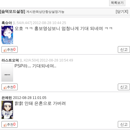
목록보기
[숨덕모드설정]
[닫기X]
게시판최상단항상설정가능
흑슈아
[L:54/A:447]
2012-08-28 10:44:25
오호 ㅋㅋ 홍보영상보니 엄청나게 기대 되네여 ㅋㅋ
0
신고
추천
라스트오덕
[L:42/A:504]
2012-08-28 10:54:49
PSP라... 기대되네여..
0
신고
추천
은예린
2012-08-28 11:01:05
핡핡 안돼 은혼으로 가버려
0
신고
추천