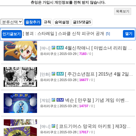
츄잉은 가입시 개인정보를 전혀 받지 않습니다.
목록보기
즐찾추가
규칙
숨덕설정
글15/댓글5
[ 붕괴 : 스타레일 ] 스파클 신작 피규어 공개
[5]
열기
인기글보기
4월신작애니 [ 마법소녀 리리컬 나
[애니]
노하 ViVid ] PV 영상 공개
유라리쿠오
| 2015-03-29
[
7183
/ 0 ]
[29]
[ 주간소년점프 ] 2015년 4월 2일
[만화]
신간목록 표지공개 + [ 나루토 ] 외전만화 연재
유라리쿠오
| 2015-03-28
[
16677
/ 0 ]
예정
[46]
넥슨 [ 만우절 ] 기념 게임 이벤
[게임]
트
유라리쿠오
| 2015-03-28
[
14737
/ 0 ]
[63]
[ 코드기어스 망국의 아키토 ] 제3장
[애니]
CM 영상 + [ 코드기어스 반역의 를르슈 ] BD-
유라리쿠오
| 2015-03-28
[
17017
/ 0 ]