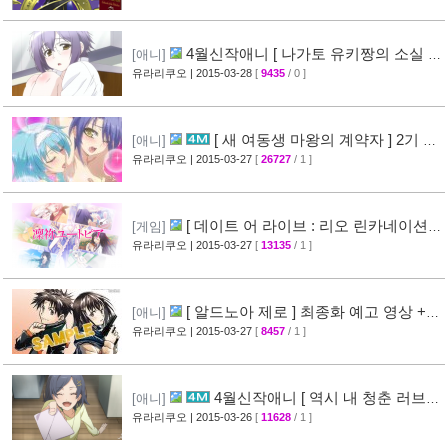
BOX CM 영상 공개
[49]
4월신작애니 [ 나가토 유키짱의 소실 ]
[애니]
PV 영상 공개
유라리쿠오
| 2015-03-28
[
9435
/ 0 ]
[35]
[ 새 여동생 마왕의 계약자 ] 2기 제
[애니]
작 결정 + 티저 영상 공개
유라리쿠오
| 2015-03-27
[
26727
/ 1 ]
[45]
[ 데이트 어 라이브 : 리오 린카네이션 ]
[게임]
PV 영상 공개
유라리쿠오
| 2015-03-27
[
13135
/ 1 ]
[36]
[ 알드노아 제로 ] 최종화 예고 영상 +
[애니]
만화 신작 발매 정보
유라리쿠오
| 2015-03-27
[
8457
/ 1 ]
[40]
4월신작애니 [ 역시 내 청춘 러브코
[애니]
메디는 잘못됐다 속 ] 2차 PV 영상 공개
유라리쿠오
| 2015-03-26
[
11628
/ 1 ]
[61]