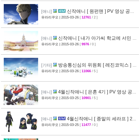
신작애니 [ 원펀맨 ] PV 영상 공개 (
[애니]
onepunchman )
유라리쿠오
| 2015-03-26
[
12761
/ 2 ]
[49]
신작애니 [ 내가 아가씨 학교에 서민 샘
[애니]
플로 겟츠당한 사건 ] 티저 영상 공개
유라리쿠오
| 2015-03-26
[
9976
/ 0 ]
[35]
방송통신심의 위원회 [ 레진코믹스 ] 접
[기타]
속 차단 보류 소식
유라리쿠오
| 2015-03-26
[
11066
/ 5 ]
[51]
4월신작애니 [ 은혼 4기 ] PV 영상 공
[애니]
개
유라리쿠오
| 2015-03-25
[
10901
/ 5 ]
[67]
4월신작애니 [ 종말의 세라프 ] 2차
[애니]
PV 영상 공개
유라리쿠오
| 2015-03-25
[
11477
/ 0 ]
[32]