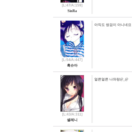
[L:47/A:159]
SinRa
아직도 쌍검이 아니네요 
[L:54/A:447]
흑슈아
얼른얼른 나와랑@_@
[L:43/A:311]
셀레니