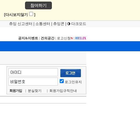
참여하기
!
[다시보지않기
]
츄잉 신고센터
|
소통센터
|
츄잉콘
|
다크모드
공지&이벤트
|
건의공간
|
로고신청
|
H
E
L
I
X
N
로그인유지
회원가입
|
분실찾기
|
회원가입규칙안내