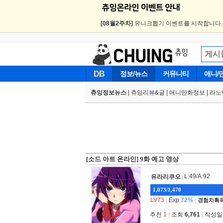
[08월2주차]
유니크뽑기 이벤트를 시작합니다
DB
정보/뉴스
커뮤니티
애니/
츄잉정보뉴스
|
츄잉리뷰&글
|
애니만화정보
|
라노
[소드 아트 온라인] 9화 예고 영상
|
L:49/A:92
유라리쿠오
1,073/1,470
LV73
|
Exp.
72%
|
경험치획득
추천
1
|
조회
6,761
|
작성일 2