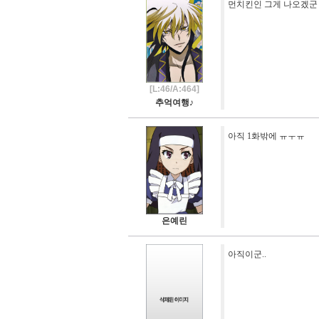
먼치킨인 그게 나오겠군
[L:46/A:464]
추억여행♪
아직 1화밖에 ㅠㅜㅠ
은예린
아직이군..