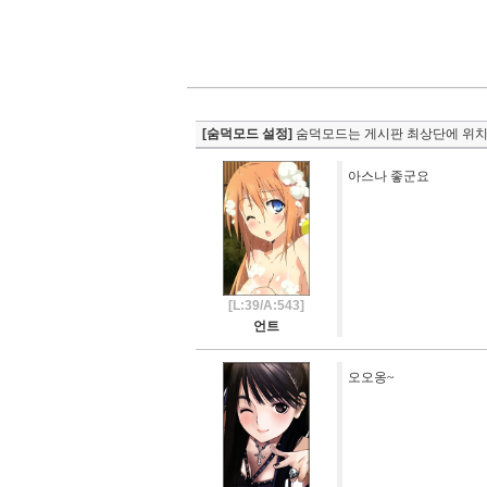
[숨덕모드 설정]
숨덕모드는 게시판 최상단에 위치
아스나 좋군요
[L:39/A:543]
언트
오오옹~