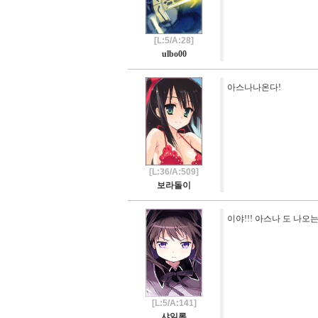
[L:5/A:28]
ulbo00
아스나나온다!
[L:36/A:509]
보라돌이
이야!!! 아스나 도 나오는
[L:5/A:141]
샤일록