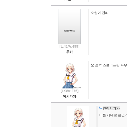
소설이 진리
[L:41/A:499]
루카
오 곧 히스클리프랑 싸
[L:3/A:276]
이시카와
@이시카와
이름 제대로 쓴건