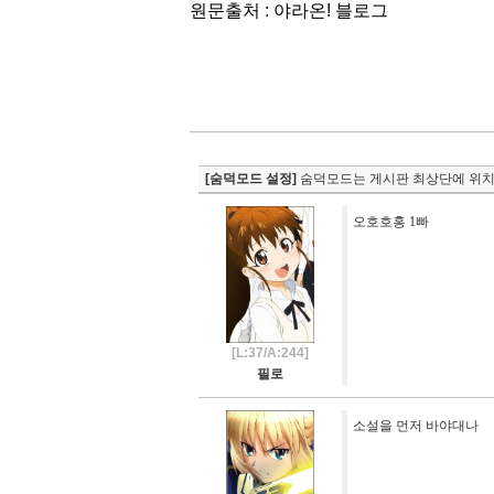
원문출처 : 야라온! 블로그
[숨덕모드 설정]
숨덕모드는 게시판 최상단에 위치
오호호홍 1빠
[L:37/A:244]
필로
소설을 먼저 바야대나