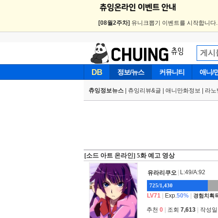
[08월2주차]
유니크뽑기 이벤트를 시작합니다
DB
정보/뉴스
커뮤니티
애니/
츄잉정보뉴스
|
츄잉리뷰&글
|
애니만화정보
|
라노
[소드 아트 온라인] 5화 예고 영상
|
L:49/A:92
유라리쿠오
725/1,430
LV71
|
Exp.
50%
|
경험치획득
추천
0
|
조회
7,613
|
작성일 2