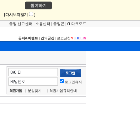
참여하기
!
[다시보지않기
]
츄잉 신고센터
|
소통센터
|
츄잉콘
|
다크모드
공지&이벤트
|
건의공간
|
로고신청
|
H
E
L
I
X
N
로그인유지
회원가입
|
분실찾기
|
회원가입규칙안내