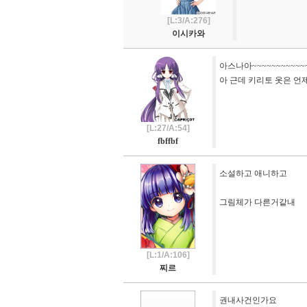
[L:3/A:276]
이시카와
아스나아~~~~~~~~~~~~~
아 근데 키리토 옷은 언
[L:27/A:54]
fbffbf
소설하고 애니하고
그림체가 다른거같내
[L:1/A:106]
찌르
권내사건인가요