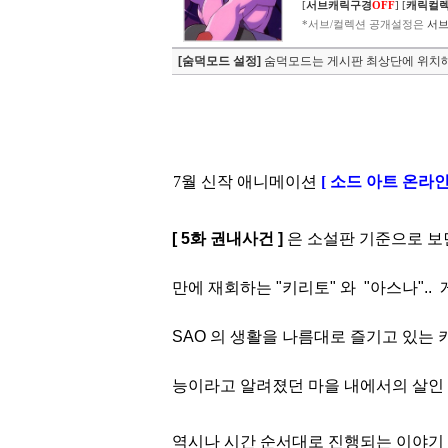
[
서브캐릭구경
OFF
]
[
캐릭컬
*서브/컬렉션 공개설정은
서브
[숨덕모드 설정]
숨덕모드는 게시판 최상단에 위치해
7월 신작 애니메이션
[ 소드 아트 온라인
[ 5화 권내사건 ]
은 소설판 기준으로 보
만
에 재회하는 "키리토"
와 "아스나".
SAO
의
생활을 나름대로 즐기고 있는 
능이라
고
알려졌던 마을 내에서의 살인 
역시나 시간 순서대로 진행되는 이야기