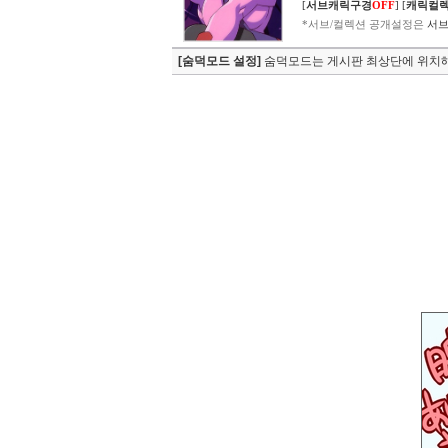
[
서브캐릭구경
OFF
]
[
캐릭컬
*서브/컬렉션 공개설정은
서브
[숨덕모드 설정]
숨덕모드는 게시판 최상단에 위치해