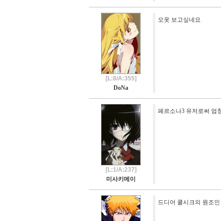
오옷 보고싶네요
[L:8/A:355]
DoNa
페르소나3 유저로써 엄
[L:1/A:237]
미사키메이
드디어 쿨시크의 원조인 