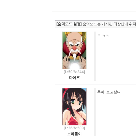
[숨덕모드 설정]
숨덕모드는 게시판 최상단에 위치
오 ㅋㅋ
[L:50/A:344]
다이조
후아..보고싶다
[L:36/A:509]
보라돌이