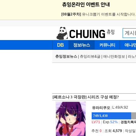
[08월2주차]
유니크뽑기 이벤트를 시작합니다
DB
정보/뉴스
커뮤니티
애니/
츄잉정보뉴스
|
츄잉리뷰&글
|
애니만화정보
|
라노
[페르소나 3 극장판] 시리즈 구성 예정?
|
L:49/A:92
유라리쿠오
749/1,430
LV71
|
Exp.
52%
|
경험치획득
추천
0
|
조회
4,579
|
작성일 2