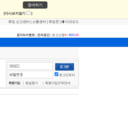
참여하기
!
[다시보지않기
]
츄잉 신고센터
|
소통센터
|
츄잉콘
|
다크모드
공지&이벤트
|
건의공간
|
로고신청
|
H
E
L
I
X
N
로그인유지
회원가입
|
분실찾기
|
회원가입규칙안내