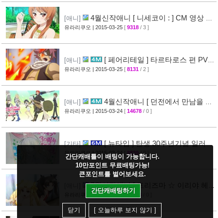
방송통신심의 위원회 [ 레진코믹스 ] 접
[기타]
속 차단 보류 소식
유라리쿠오
| 2015-03-26
[
11073
/ 5 ]
[51]
4월신작애니 [ 은혼 4기 ] PV 영상 공
[애니]
개
유라리쿠오
| 2015-03-25
[
10906
/ 5 ]
[67]
4월신작애니 [ 종말의 세라프 ] 2차
[애니]
PV 영상 공개
유라리쿠오
| 2015-03-25
[
11481
/ 0 ]
[32]
4월신작애니 [ 니세코이 : ] CM 영상 공
[애니]
간단캐배틀이 배팅이 가능합니다.
개
유라리쿠오
| 2015-03-25
[
9318
/ 3 ]
[47]
10만포인트 무료배팅가능!
큰포인트를 벌어보세요.
간단캐배팅하기
[ 페어리테일 ] 타르타로스 편 PV
[애니]
영상 공개 ( FAIRY TAIL )
유라리쿠오
| 2015-03-25
[
8131
/ 2 ]
[32]
닫기
[ 오늘하루 보지 않기 ]