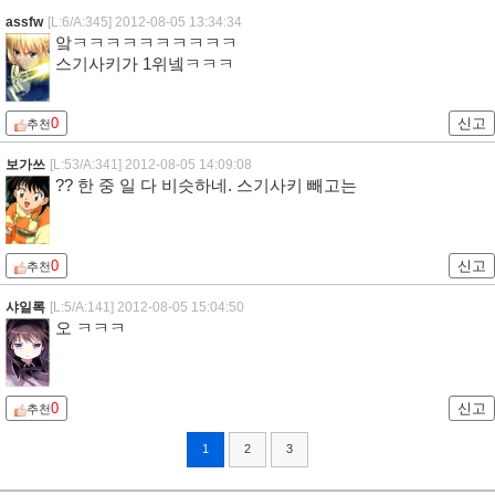
0
신고
추천
AsakuraHao
[L:43/A:465]
2012-08-05 12:16:21
어라 액간지가 토우마한테 밀리다닝..! 으잌
0
신고
추천
440시간
[L:9/A:452]
2012-08-05 13:02:18
4위 카미죠였음?.ㅋㅋ;
0
신고
추천
assfw
[L:6/A:345]
2012-08-05 13:34:34
앜ㅋㅋㅋㅋㅋㅋㅋㅋㅋㅋ
스기사키가 1위넼ㅋㅋㅋ
0
신고
추천
보가쓰
[L:53/A:341]
2012-08-05 14:09:08