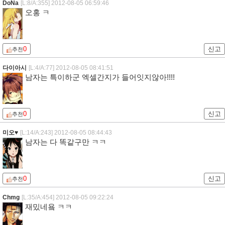
군비
[L:28/A:187]
2012-08-05 06:39:23
중국어로된제목 한자로 일일이 음 읽어보니 재밋네 ㅋㅋ
0
신고
추천
은예린
2012-08-05 06:57:26
ㅋㅋㅋㅋ
0
신고
추천
DoNa
[L:8/A:355]
2012-08-05 06:59:46
오홍 ㅋ
0
신고
추천
다이아시
[L:4/A:77]
2012-08-05 08:41:51
남자는 특이하군 엑셀간지가 들어잇지않아!!!!