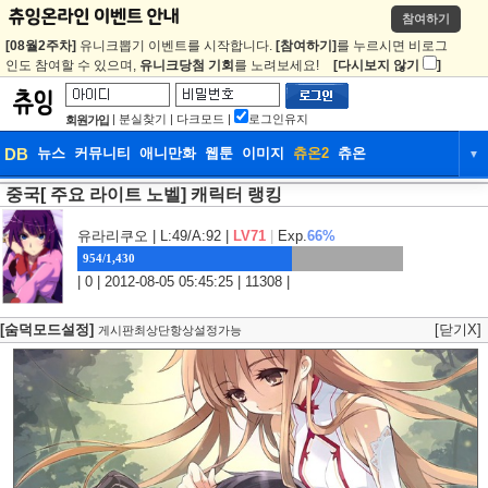
참여하기
[08월2주차]
유니크뽑기 이벤트를 시작합니다.
[참여하기]
를 누르시면 비로그
인도 참여할 수 있으며,
유니크당첨 기회
를 노려보세요!
[다시보지 않기
]
|
분실찾기
|
다크모드
|
로그인유지
회원가입
DB
뉴스
커뮤니티
애니만화
웹툰
이미지
츄온2
츄온
▼
중국[ 주요 라이트 노벨] 캐릭터 랭킹
DB
뉴스
커뮤니티
애니만화
웹툰
이미지
츄온2
츄온
유라리쿠오
| L:49/A:92 |
LV71
|
Exp.
66%
954/1,430
| 0 | 2012-08-05 05:45:25 | 11308 |
[숨덕모드설정]
[닫기X]
게시판최상단항상설정가능