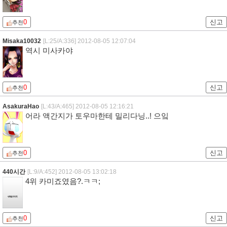
호로가 없다니,.,.,.
0
신고
추천
Mr구름
[L:18/A:329]
2012-08-05 11:41:39
미사카 아직 안죽었구나 ㅋㅋㅋㅋㅋㅋㅋㅋㅋㅋㅋㅋㅋ
0
신고
추천
보고있나상디
[L:50/A:463]
2012-08-05 12:04:24
ㅋㅋㅋㅋ 스키사키가 1등이라니
0
신고
추천
Misaka10032
[L:25/A:336]
2012-08-05 12:07:04
역시 미사카야