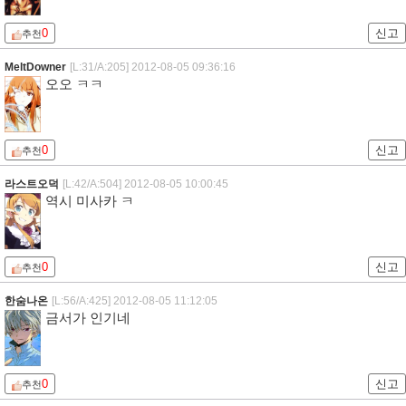
0
신고
추천
미오♥
[L:14/A:243]
2012-08-05 08:44:43
남자는 다 똑같구만 ㅋㅋ
0
신고
추천
Chmg
[L:35/A:454]
2012-08-05 09:22:24
재밌네욬 ㅋㅋ
0
신고
추천
MeltDowner
[L:31/A:205]
2012-08-05 09:36:16
오오 ㅋㅋ
0
신고
추천