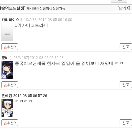
2위 : 키리토 ( 소드 아트 온라인 )
3위 : 아라라기 코요미 ( 바케모노가타리 )
4위 : 카미죠 토우마 ( 어떤 마술의 금서목록 )
5위 : 코사카 쿄스케 ( 내 여동생이 이렇게 귀여울리 없어 )
원문출처 : 에스테루 닷컴
|
0
개추
추천
신고
목록보기
[숨덕모드설정]
[닫기X]
게시판최상단항상설정가능
카리라이스
[L:10/A:78]
2012-08-05 06:16:00
1위가미코토라니
0
신고
추천