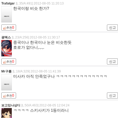
라스트오덕
[L:42/A:504]
2012-08-05 10:00:45
역시 미사카 ㅋ
0
신고
추천
한숨나온
[L:56/A:425]
2012-08-05 11:12:05
금서가 인기네
0
신고
추천
Trafalgar
[L:35/A:491]
2012-08-05 11:20:13
한국이랑 비슷 한가?
0
신고
추천
광덱스
[L:23/A:256]
2012-08-05 11:30:17
중국이나 한국이나 눈은 비슷한듯