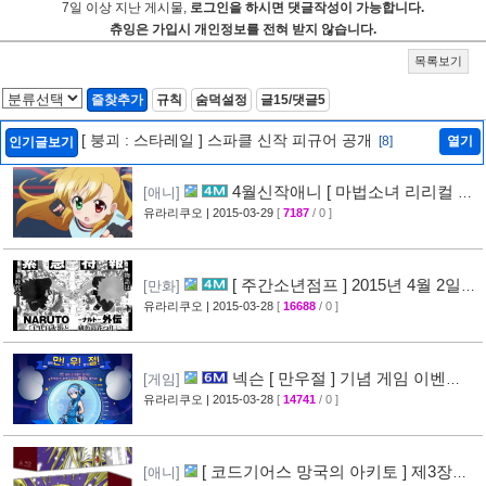
?? 한 중 일 다 비슷하네. 스기사키 빼고는
0
신고
추천
샤일록
[L:5/A:141]
2012-08-05 15:04:50
오 ㅋㅋㅋ
0
신고
추천
1
2
3
7일 이상 지난 게시물,
로그인을 하시면 댓글작성이 가능합니다.
츄잉은 가입시 개인정보를 전혀 받지 않습니다.
목록보기
즐찾추가
규칙
숨덕설정
글15/댓글5
[ 붕괴 : 스타레일 ] 스파클 신작 피규어 공개
[8]
열기
인기글보기