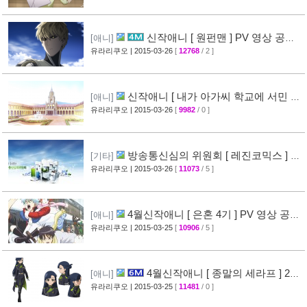
작 결정 + 티저 영상 공개
유라리쿠오
| 2015-03-27
[
26739
/ 1 ]
[45]
[ 데이트 어 라이브 : 리오 린카네이션 ]
[게임]
PV 영상 공개
유라리쿠오
| 2015-03-27
[
13147
/ 1 ]
[36]
[ 알드노아 제로 ] 최종화 예고 영상 +
[애니]
만화 신작 발매 정보
유라리쿠오
| 2015-03-27
[
8461
/ 1 ]
[40]
4월신작애니 [ 역시 내 청춘 러브코
[애니]
메디는 잘못됐다 속 ] 2차 PV 영상 공개
유라리쿠오
| 2015-03-26
[
11638
/ 1 ]
[61]
신작애니 [ 원펀맨 ] PV 영상 공개 (
[애니]
onepunchman )
유라리쿠오
| 2015-03-26
[
12768
/ 2 ]
[49]
신작애니 [ 내가 아가씨 학교에 서민 샘
[애니]
플로 겟츠당한 사건 ] 티저 영상 공개
유라리쿠오
| 2015-03-26
[
9982
/ 0 ]
[35]