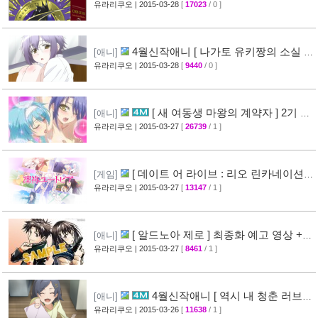
4월신작애니 [ 마법소녀 리리컬 나
[애니]
노하 ViVid ] PV 영상 공개
유라리쿠오
| 2015-03-29
[
7187
/ 0 ]
[29]
[ 주간소년점프 ] 2015년 4월 2일
[만화]
신간목록 표지공개 + [ 나루토 ] 외전만화 연재
유라리쿠오
| 2015-03-28
[
16688
/ 0 ]
예정
[46]
넥슨 [ 만우절 ] 기념 게임 이벤
[게임]
트
유라리쿠오
| 2015-03-28
[
14741
/ 0 ]
[63]
[ 코드기어스 망국의 아키토 ] 제3장
[애니]
CM 영상 + [ 코드기어스 반역의 를르슈 ] BD-
유라리쿠오
| 2015-03-28
[
17023
/ 0 ]
BOX CM 영상 공개
[49]
4월신작애니 [ 나가토 유키짱의 소실 ]
[애니]
PV 영상 공개
유라리쿠오
| 2015-03-28
[
9440
/ 0 ]
[35]
[ 새 여동생 마왕의 계약자 ] 2기 제
[애니]