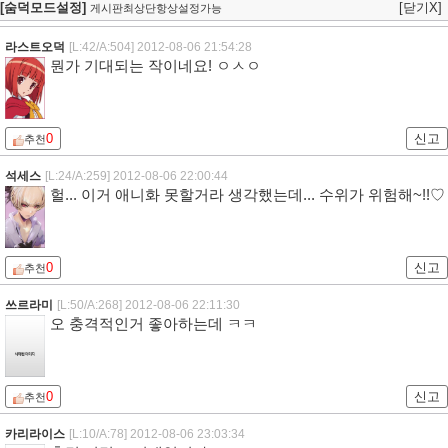
[숨덕모드설정]
[닫기X]
게시판최상단항상설정가능
라스트오덕
[L:42/A:504]
2012-08-06 21:54:28
뭔가 기대되는 작이네요! ㅇㅅㅇ
0
신고
추천
석세스
[L:24/A:259]
2012-08-06 22:00:44
헐... 이거 애니화 못할거라 생각했는데... 수위가 위험해~!!♡
0
신고
추천
쓰르라미
[L:50/A:268]
2012-08-06 22:11:30
오 충격적인거 좋아하는데 ㅋㅋ
0
신고
추천
카리라이스
[L:10/A:78]
2012-08-06 23:03:34