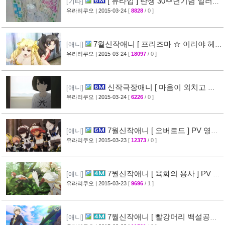
[ 뉴타입 ] 탄생 30주년기념 일러스
[기타]
트 + [ A-1 Pictures ] 10주년 기념 일러스트 공
유라리쿠오
| 2015-03-24
[
8828
/ 0 ]
개
[39]
7월신작애니 [ 프리즈마 ☆ 이리야 헤
[애니]
르츠! ] 티저 영상 공개 (Fate/kaleid liner)
유라리쿠오
| 2015-03-24
[
18097
/ 0 ]
[44]
신작극장애니 [ 마음이 외치고 싶
[애니]
어한다 ] PV 영상 + 주요 성우진 명단 공개
유라리쿠오
| 2015-03-24
[
6226
/ 0 ]
[29]
7월신작애니 [ 오버로드 ] PV 영상
[애니]
공개
유라리쿠오
| 2015-03-23
[
12373
/ 0 ]
[41]
7월신작애니 [ 육화의 용사 ] PV 영
[애니]
상 공개
유라리쿠오
| 2015-03-23
[
9696
/ 1 ]
[31]
7월신작애니 [ 빨강머리 백설공주 ]
[애니]