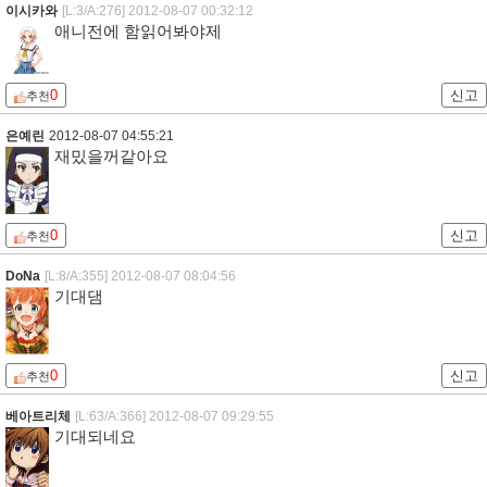
이시카와
[L:3/A:276]
2012-08-07 00:32:12
애니전에 함읽어봐야제
0
신고
추천
은예린
2012-08-07 04:55:21
재밌을꺼같아요
0
신고
추천
DoNa
[L:8/A:355]
2012-08-07 08:04:56
기대댐
0
신고
추천
베아트리체
[L:63/A:366]
2012-08-07 09:29:55
기대되네요