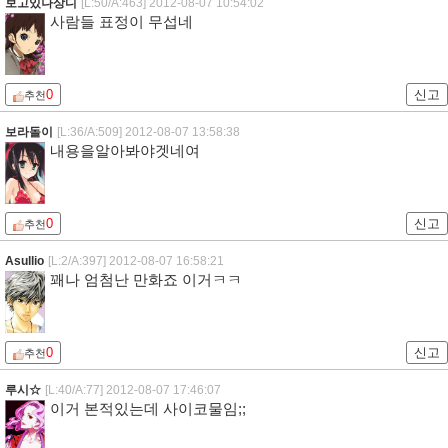
보고있나상디
[L:50/A:463]
2012-08-07 10:54:02
사람들 표정이 무섭네
0
신고
추천
보라돌이
[L:36/A:509]
2012-08-07 13:58:38
내용을알아봐야겟네여
0
신고
추천
Asullio
[L:2/A:397]
2012-08-07 16:58:21
꽤나 엄첨난 만화죠 이거ㅋㅋ
0
신고
추천
루시☆
[L:40/A:77]
2012-08-07 17:46:07
이거 본적있는데 사이코물임;;