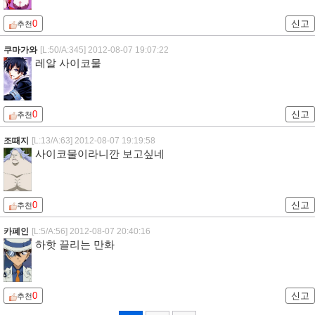
0
신고
추천
쿠마가와
[L:50/A:345]
2012-08-07 19:07:22
레알 사이코물
0
신고
추천
조때지
[L:13/A:63]
2012-08-07 19:19:58
사이코물이라니깐 보고싶네
0
신고
추천
카폐인
[L:5/A:56]
2012-08-07 20:40:16
하핫 끌리는 만화
0
신고
추천