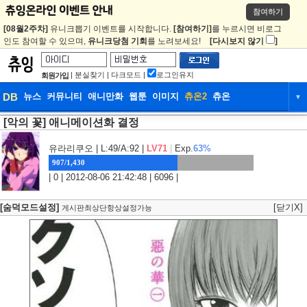
참여하기
[08월2주차]
유니크뽑기 이벤트를 시작합니다.
[참여하기]
를 누르시면 비로그
인도 참여할 수 있으며,
유니크당첨 기회
를 노려보세요!
[다시보지 않기
]
|
분실찾기
|
다크모드
|
로그인유지
회원가입
DB
뉴스
커뮤니티
애니만화
웹툰
이미지
츄온2
츄온
▼
[악의 꽃] 애니메이션화 결정
DB
뉴스
커뮤니티
애니만화
웹툰
이미지
츄온2
츄온
유라리쿠오
| L:49/A:92 |
LV71
|
Exp.
63%
907/1,430
| 0 | 2012-08-06 21:42:48 | 6096 |
[숨덕모드설정]
[닫기X]
게시판최상단항상설정가능