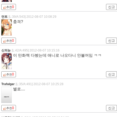
0
신고
추천
언트
[L:39/A:543]
2012-08-07 10:08:29
충격?
0
신고
추천
신의눈
[L:42/A:495]
2012-08-07 10:15:16
이 만화책 다봤는데 애니로 나오다니 안볼꺼임 ㅋㅋ
0
신고
추천
Trafalgar
[L:35/A:491]
2012-08-07 10:25:28
별로....
0
신고
추천