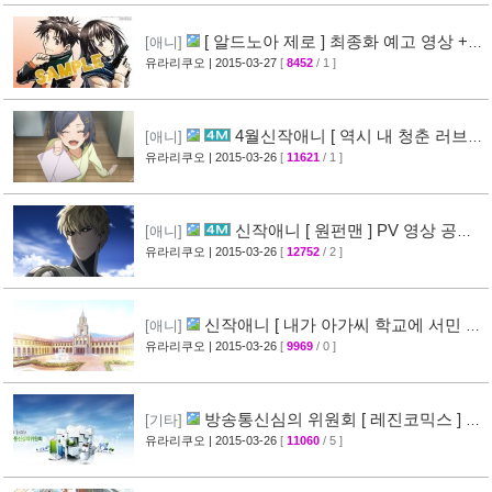
[ 알드노아 제로 ] 최종화 예고 영상 +
[애니]
만화 신작 발매 정보
유라리쿠오
| 2015-03-27
[
8452
/ 1 ]
[40]
4월신작애니 [ 역시 내 청춘 러브코
[애니]
메디는 잘못됐다 속 ] 2차 PV 영상 공개
유라리쿠오
| 2015-03-26
[
11621
/ 1 ]
[61]
신작애니 [ 원펀맨 ] PV 영상 공개 (
[애니]
onepunchman )
유라리쿠오
| 2015-03-26
[
12752
/ 2 ]
[49]
신작애니 [ 내가 아가씨 학교에 서민 샘
[애니]
플로 겟츠당한 사건 ] 티저 영상 공개
유라리쿠오
| 2015-03-26
[
9969
/ 0 ]
[35]
방송통신심의 위원회 [ 레진코믹스 ] 접
[기타]
속 차단 보류 소식
유라리쿠오
| 2015-03-26
[
11060
/ 5 ]
[51]