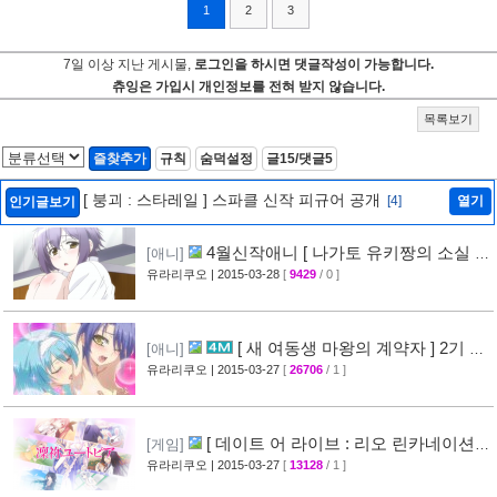
1
2
3
7일 이상 지난 게시물,
로그인을 하시면 댓글작성이 가능합니다.
츄잉은 가입시 개인정보를 전혀 받지 않습니다.
목록보기
즐찾추가
규칙
숨덕설정
글15/댓글5
[ 붕괴 : 스타레일 ] 스파클 신작 피규어 공개
[4]
열기
인기글보기
4월신작애니 [ 나가토 유키짱의 소실 ]
[애니]
PV 영상 공개
유라리쿠오
| 2015-03-28
[
9429
/ 0 ]
[35]
[ 새 여동생 마왕의 계약자 ] 2기 제
[애니]
작 결정 + 티저 영상 공개
유라리쿠오
| 2015-03-27
[
26706
/ 1 ]
[45]
[ 데이트 어 라이브 : 리오 린카네이션 ]
[게임]
PV 영상 공개
유라리쿠오
| 2015-03-27
[
13128
/ 1 ]
[36]