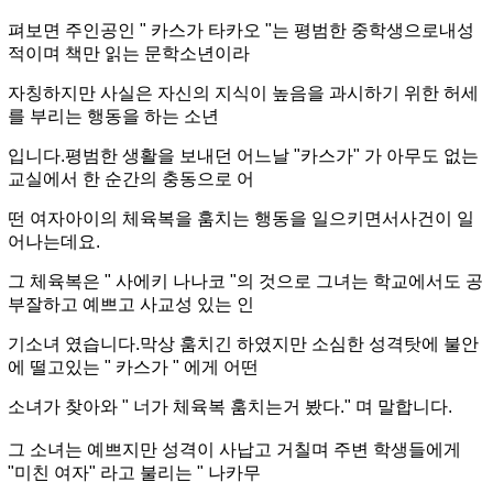
펴보면 주인공인 " 카스
가 타카오 "는 평범한 중학생으로내성
적이며 책만 읽는 문학소년이라
자칭하지만 사실은 자신의 지식이 높음을 과시하
기 위한 허세
를 부리는 행동을 하는 소년
입니다.
평범한 생활을 보내던 어느날 "카스가" 가 아무도 없는
교실에서 한 순간의 충동으로 어
떤 여자아이의 체육복을 훔치는
행동을 일으키면서사건이 일
어나는데요.
그 체육복은 " 사에키 나나코 "의 것으로 그녀는 학교에서도 공
부잘하고 예쁘
고 사교성 있는 인
기소녀 였습니다.
막상 훔치긴 하였지만 소심한 성격탓에 불안
에 떨고있는 " 카스가 " 에게 어떤
소녀가 찾아와 " 너가 체육복 훔치는거
봤다." 며 말합니다.
그 소녀는 예쁘지만 성격이 사납고 거칠며 주변 학생들에게
"미친 여자" 라고 불리는 " 나카무