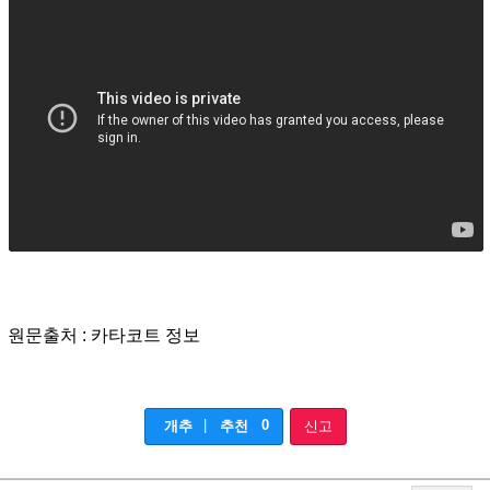
원문출처 : 카타코트 정보
|
0
개추
추천
신고