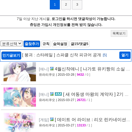
1
2
3
7일 이상 지난 게시물,
로그인을 하시면 댓글작성이 가능합니다.
츄잉은 가입시 개인정보를 전혀 받지 않습니다.
목록보기
즐찾추가
규칙
숨덕설정
글15/댓글5
[ 붕괴 : 스타레일 ] 스파클 신작 피규어 공개
[5]
열기
인기글보기
4월신작애니 [ 나가토 유키짱의 소실 ]
[애니]
PV 영상 공개
유라리쿠오
| 2015-03-28
[
9432
/ 0 ]
[35]
[ 새 여동생 마왕의 계약자 ] 2기 제
[애니]
작 결정 + 티저 영상 공개
유라리쿠오
| 2015-03-27
[
26721
/ 1 ]
[45]
[ 데이트 어 라이브 : 리오 린카네이션 ]
[게임]
PV 영상 공개
유라리쿠오
| 2015-03-27
[
13133
/ 1 ]
[36]