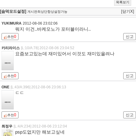
목록보기
[숨덕모드설정]
[닫기X]
게시판최상단항상설정가능
YUKIMURA
2012-08-06 23:02:06
뭐지 이건..바케모노가 포터블이라니..
0
신고
추천
카리라이스
[L:10/A:78]
2012-08-06 23:04:52
요즘보고있는데 재미있어서 이것도 재미있을려나
0
신고
추천
ONE
[L:43/A:396]
2012-08-06 23:06:13
ㄷㄷ
0
신고
추천
최정우
[L:4/A:234]
2012-08-06 23:12:04
psp도없지만 해보고싶네