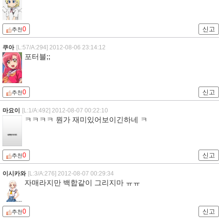
0
신고
추천
쿠아
[L:57/A:294]
2012-08-06 23:14:12
포터블;;
0
신고
추천
마요이
[L:1/A:492]
2012-08-07 00:22:10
ㅋㅋㅋㅋ 뭔가 재미있어보이긴하네 ㅋ
0
신고
추천
이시카와
[L:3/A:276]
2012-08-07 00:29:34
자매라지만 백합같이 그리지마 ㅠㅠ
0
신고
추천