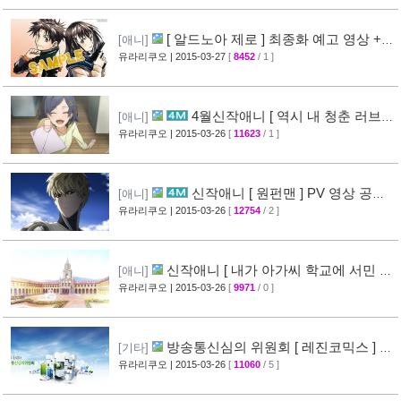
[ 알드노아 제로 ] 최종화 예고 영상 +
[애니]
만화 신작 발매 정보
유라리쿠오
| 2015-03-27
[
8452
/ 1 ]
[40]
4월신작애니 [ 역시 내 청춘 러브코
[애니]
메디는 잘못됐다 속 ] 2차 PV 영상 공개
유라리쿠오
| 2015-03-26
[
11623
/ 1 ]
[61]
신작애니 [ 원펀맨 ] PV 영상 공개 (
[애니]
onepunchman )
유라리쿠오
| 2015-03-26
[
12754
/ 2 ]
[49]
신작애니 [ 내가 아가씨 학교에 서민 샘
[애니]
플로 겟츠당한 사건 ] 티저 영상 공개
유라리쿠오
| 2015-03-26
[
9971
/ 0 ]
[35]
방송통신심의 위원회 [ 레진코믹스 ] 접
[기타]
속 차단 보류 소식
유라리쿠오
| 2015-03-26
[
11060
/ 5 ]
[51]