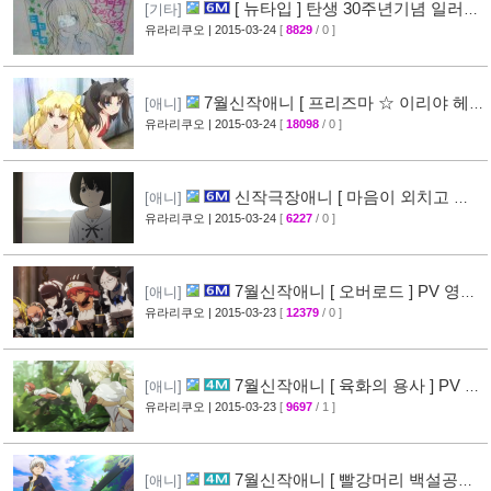
[ 뉴타입 ] 탄생 30주년기념 일러스
[기타]
트 + [ A-1 Pictures ] 10주년 기념 일러스트 공
유라리쿠오
| 2015-03-24
[
8829
/ 0 ]
개
[39]
7월신작애니 [ 프리즈마 ☆ 이리야 헤
[애니]
르츠! ] 티저 영상 공개 (Fate/kaleid liner)
유라리쿠오
| 2015-03-24
[
18098
/ 0 ]
[44]
신작극장애니 [ 마음이 외치고 싶
[애니]
어한다 ] PV 영상 + 주요 성우진 명단 공개
유라리쿠오
| 2015-03-24
[
6227
/ 0 ]
[29]
7월신작애니 [ 오버로드 ] PV 영상
[애니]
공개
유라리쿠오
| 2015-03-23
[
12379
/ 0 ]
[41]
7월신작애니 [ 육화의 용사 ] PV 영
[애니]
상 공개
유라리쿠오
| 2015-03-23
[
9697
/ 1 ]
[31]
7월신작애니 [ 빨강머리 백설공주 ]
[애니]