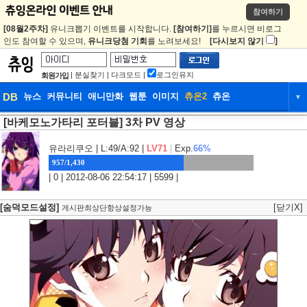
참여하기
[08월2주차]
유니크뽑기 이벤트를 시작합니다.
[참여하기]
를 누르시면 비로그
인도 참여할 수 있으며,
유니크당첨 기회
를 노려보세요!
[다시보지 않기
]
|
분실찾기
|
다크모드
|
로그인유지
회원가입
DB
뉴스
커뮤니티
애니만화
웹툰
이미지
츄온2
츄온
▼
[바케모노가타리 포터블] 3차 PV 영상
DB
뉴스
커뮤니티
애니만화
웹툰
이미지
츄온2
츄온
유라리쿠오
| L:49/A:92 |
LV71
|
Exp.
66%
957/1,430
| 0 | 2012-08-06 22:54:17 | 5599 |
[숨덕모드설정]
[닫기X]
게시판최상단항상설정가능