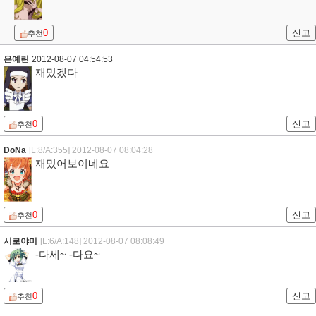
0
신고
추천
은예린
2012-08-07 04:54:53
재밌겠다
0
신고
추천
DoNa
[L:8/A:355]
2012-08-07 08:04:28
재밌어보이네요
0
신고
추천
시로야미
[L:6/A:148]
2012-08-07 08:08:49
-다세~ -다요~
0
신고
추천