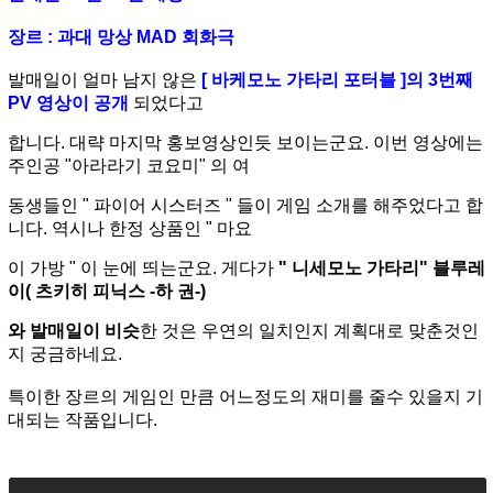
장르 : 과대 망상 MAD 회화극
발매일이 얼마 남지 않은
[ 바케모노 가타리 포터블 ]의 3번째
PV 영상이 공개
되었다고
합니
다.
대략 마지막 홍보영상인듯 보이는군요. 이번 영상에는
주인공 "아라라기 코요미" 의 여
동생
들인 " 파이어 시스터즈 "
들이 게임 소개를 해주었다고 합
니다. 역시나 한정 상품인 " 마요
이 가
방 " 이 눈에 띄는군요. 게다가
" 니세모노 가타
리" 블루레
이( 츠키히 피닉스 -하 권-)
와 발
매일
이 비슷
한 것은 우연의 일치인지 계획대로 맞춘것인
지 궁금하네요.
특이한 장르의 게임인 만큼 어느정도의 재미를 줄수 있을지 기
대되는 작품입니다.