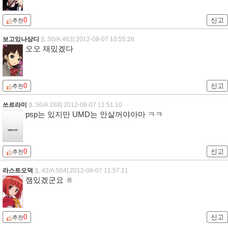
0
신고
추천
보고있나상디
[L:50/A:463]
2012-08-07 10:55:28
오오 재밌겠다
0
신고
추천
쓰르라미
[L:50/A:268]
2012-08-07 11:51:10
psp는 있지만 UMD는 안살꺼야아마 ㅋㅋ
0
신고
추천
라스트오덕
[L:42/A:504]
2012-08-07 11:57:11
잼있겠군요 ㅎ
0
신고
추천