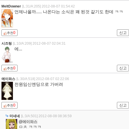
MeltDowner
[L:31/A:205]
2012-08-07 01:54:42
언제나올까..... 나온다는 소식은 꽤 된것 같기도 한데 ㅋㅋ
0
신고
추천
시즈링
[L:10/A:209]
2012-08-07 02:04:31
에...
0
신고
추천
에이와스
[L:30/A:518]
2012-08-07 02:22:06
전원임신엔딩으로 가버려
0
신고
추천
미네네
[L:3/A:501]
2012-08-08 08:36:59
@에이와스
ㅁㅊ ㅋㅋㅋ