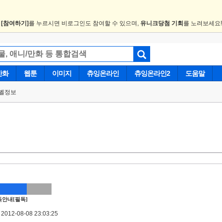
.
[참여하기]
를 누르시면 비로그인도 참여할 수 있으며,
유니크당첨 기회
를 노려보세요
만화
웹툰
이미지
츄잉온라인
츄잉온라인2
도움말
벨정보
안내[필독]
012-08-08 23:03:25