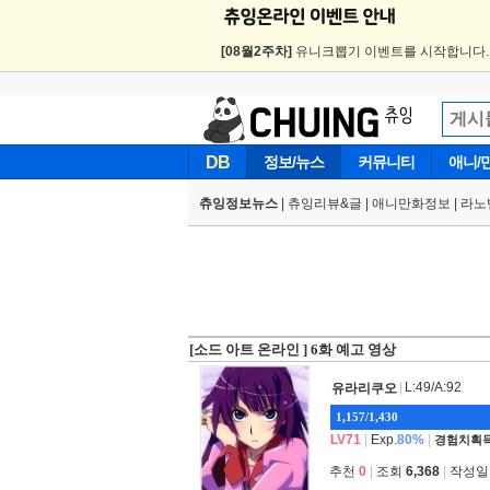
[08월2주차]
유니크뽑기 이벤트를 시작합니다
DB
정보/뉴스
커뮤니티
애니/
츄잉정보뉴스
|
츄잉리뷰&글
|
애니만화정보
|
라노
[소드 아트 온라인 ] 6화 예고 영상
|
L:49/A:92
유라리쿠오
1,157/1,430
LV71
|
Exp.
80%
|
경험치획득
추천
0
|
조회
6,368
|
작성일 2