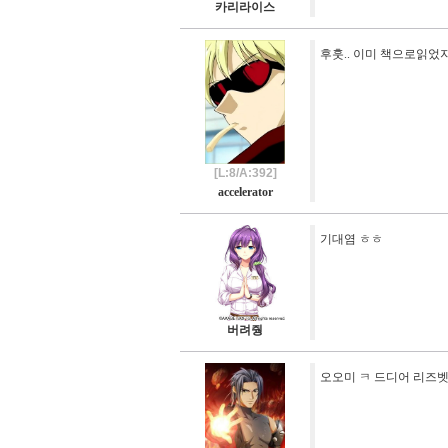
카리라이스
후훗.. 이미 책으로읽었지
[L:8/A:392]
accelerator
기대염 ㅎㅎ
버려줭
오오미 ㅋ 드디어 리즈