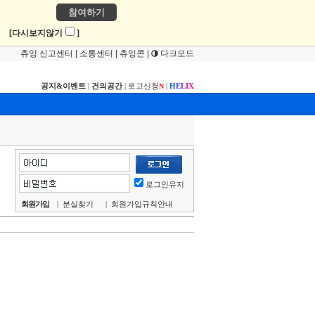
참여하기
!
[다시보지않기
]
츄잉 신고센터
|
소통센터
|
츄잉콘
|
다크모드
공지&이벤트
|
건의공간
|
로고신청
|
H
E
L
I
X
N
로그인유지
회원가입
|
분실찾기
|
회원가입규칙안내