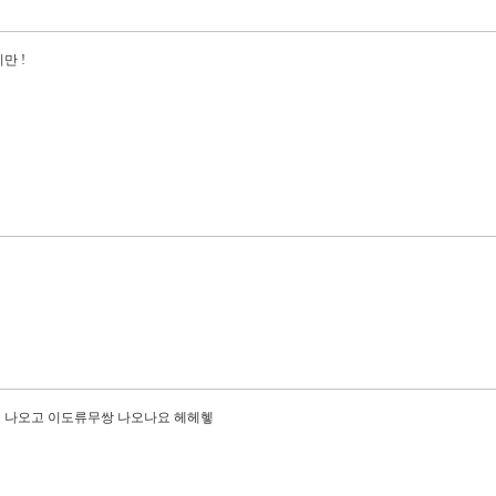
만 !
벳 나오고 이도류무쌍 나오나요 헤헤헿