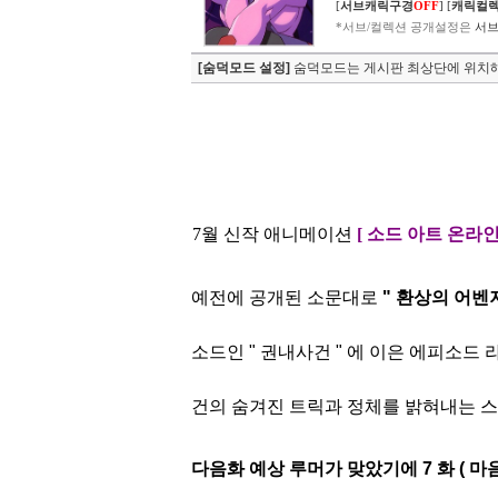
[
서브캐릭구경
OFF
]
[
캐릭컬
*서브/컬렉션 공개설정은
서브
[숨덕모드 설정]
숨덕모드는 게시판 최상단에 위치해
7월 신작 애니메이션
[ 소드 아트 온라인
예전에 공개된 소문대로
" 환상의 어벤저
소
드인 " 권내사건 " 에
이은 에피소드 라
건
의 숨겨진 트릭과 정체를 밝혀내는 
다음화 예상 루머가 맞았기에 7 화 ( 마음의