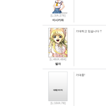
[L:3/A:276]
이시카와
기대하고 있습니다 !!
[L:46/A:484]
엘자
기대중!
[L:10/A:78]