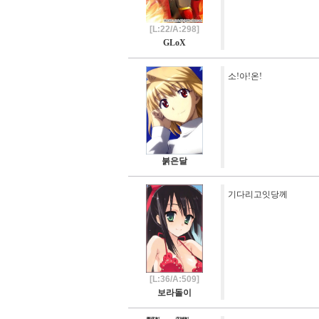
[L:22/A:298]
GLoX
소!아!온!
붉은달
기다리고잇당께
[L:36/A:509]
보라돌이