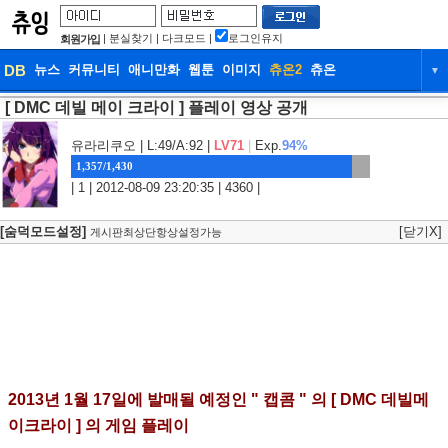
|
분실찾기
|
다크모드
|
로그인유지
회원가입
DB
뉴스
커뮤니티
애니만화
웹툰
이미지
츄온2
츄온
▼
[ DMC 데빌 메이 크라이 ] 플레이 영상 공개
DB
뉴스
커뮤니티
애니만화
웹툰
이미지
츄온2
츄온
유라리쿠오
| L:49/A:92 |
LV71
|
Exp.
94%
1,357/1,430
| 1 | 2012-08-09 23:20:35 | 4360 |
[숨덕모드설정]
[닫기X]
게시판최상단항상설정가능
2013년 1월 17일에 발매될 예정인 " 캡콤 " 의 [ DMC 데빌메
이크라이 ] 의 게임 플레이