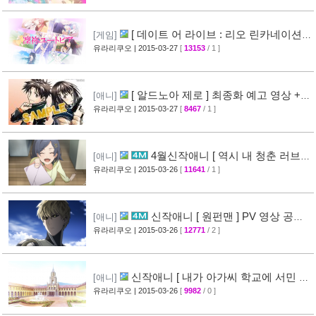
[ 데이트 어 라이브 : 리오 린카네이션 ]
[게임]
PV 영상 공개
유라리쿠오
| 2015-03-27
[
13153
/ 1 ]
[36]
[ 알드노아 제로 ] 최종화 예고 영상 +
[애니]
만화 신작 발매 정보
유라리쿠오
| 2015-03-27
[
8467
/ 1 ]
[40]
4월신작애니 [ 역시 내 청춘 러브코
[애니]
메디는 잘못됐다 속 ] 2차 PV 영상 공개
유라리쿠오
| 2015-03-26
[
11641
/ 1 ]
[61]
신작애니 [ 원펀맨 ] PV 영상 공개 (
[애니]
onepunchman )
유라리쿠오
| 2015-03-26
[
12771
/ 2 ]
[49]
신작애니 [ 내가 아가씨 학교에 서민 샘
[애니]
플로 겟츠당한 사건 ] 티저 영상 공개
유라리쿠오
| 2015-03-26
[
9982
/ 0 ]
[35]