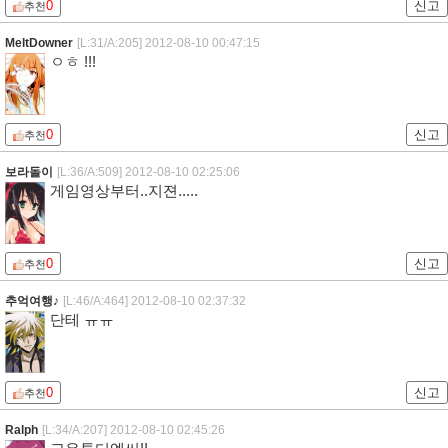
0
신고
추천
MeltDowner
[L:31/A:205]
2012-08-10 00:47:15
ㅇㅎ !!!
0
신고
추천
보라돌이
[L:36/A:509]
2012-08-10 02:25:06
게임영상부터..지젼.....
0
신고
추천
추억여행♪
[L:46/A:464]
2012-08-10 02:37:32
단테 ㅠㅠ
0
신고
추천
Ralph
[L:34/A:207]
2012-08-10 02:45:26