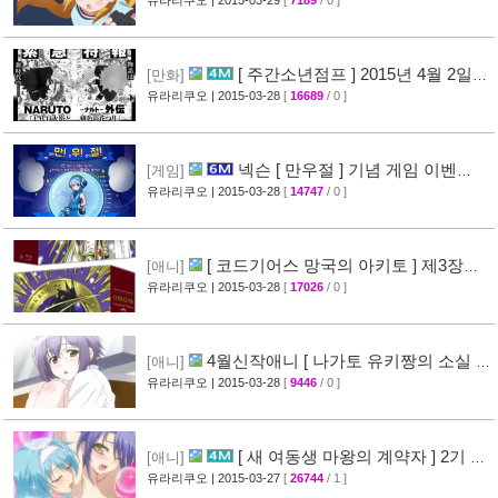
노하 ViVid ] PV 영상 공개
[29]
[ 주간소년점프 ] 2015년 4월 2일
[만화]
신간목록 표지공개 + [ 나루토 ] 외전만화 연재
유라리쿠오
| 2015-03-28
[
16689
/ 0 ]
예정
[46]
넥슨 [ 만우절 ] 기념 게임 이벤
[게임]
트
유라리쿠오
| 2015-03-28
[
14747
/ 0 ]
[63]
[ 코드기어스 망국의 아키토 ] 제3장
[애니]
CM 영상 + [ 코드기어스 반역의 를르슈 ] BD-
유라리쿠오
| 2015-03-28
[
17026
/ 0 ]
BOX CM 영상 공개
[49]
4월신작애니 [ 나가토 유키짱의 소실 ]
[애니]
PV 영상 공개
유라리쿠오
| 2015-03-28
[
9446
/ 0 ]
[35]
[ 새 여동생 마왕의 계약자 ] 2기 제
[애니]
작 결정 + 티저 영상 공개
유라리쿠오
| 2015-03-27
[
26744
/ 1 ]
[45]