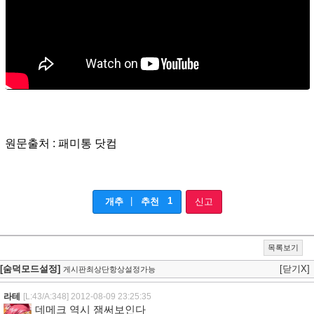
원문출처 : 패미통 닷컴
|
1
개추
추천
신고
목록보기
[숨덕모드설정]
[닫기X]
게시판최상단항상설정가능
라테
[L:43/A:348]
2012-08-09 23:25:35
데메크 역시 잼써보인다