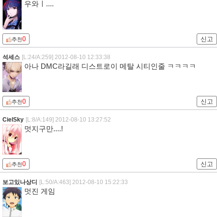
우와ㅣ....
0
신고
추천
석세스
[L:24/A:259]
2012-08-10 12:33:38
아나 DMC라길래 디스트로이 메탈 시티인줄 ㅋㅋㅋㅋ
0
신고
추천
CielSky
[L:8/A:149]
2012-08-10 13:27:52
멋지구만....!
0
신고
추천
보고있나상디
[L:50/A:463]
2012-08-10 15:22:33
멋진 게임