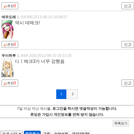
0
신고
추천
에우도레
[L:5/A:88]
2012-08-10 16:08:57
역시 데메크!
0
신고
추천
우이하루
[L:64/A:203]
2012-08-10 20:15:35
디ㅣ메크3가 너무 강했음
0
신고
추천
1
2
7일 이상 지난 게시물,
로그인을 하시면 댓글작성이 가능합니다.
츄잉은 가입시 개인정보를 전혀 받지 않습니다.
목록보기
즐찾추가
규칙
숨덕설정
글15/댓글5