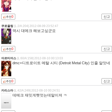
0
신고
추천
쿠로울링
[L:2/A:204]
2012-08-09 23:52:47
역시 대메크 해보고싶군요
0
신고
추천
아르티어스
[L:60/A:158]
2012-08-10 00:13:03
dmc=디트로이트 메탈 시티 (Detroit Metal City) 인줄 알앗네
0
신고
추천
카리스마
[L:42/A:249]
2012-08-10 00:24:51
데메크 재밋게햇엇는데말이져 ㅋ