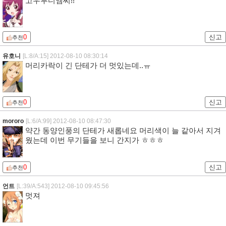
고우투디엠씨!!
0
신고
추천
유호니
[L:8/A:15]
2012-08-10 08:30:14
머리카락이 긴 단테가 더 멋있는데..ㅠ
0
신고
추천
mororo
[L:6/A:99]
2012-08-10 08:47:30
약간 동양인풍의 단테가 새롭네요 머리색이 늘 같아서 지겨
웠는데 이번 무기들을 보니 간지가 ㅎㅎㅎ
0
신고
추천
언트
[L:39/A:543]
2012-08-10 09:45:56
멋져