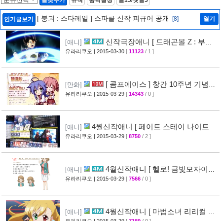
[ 붕괴 : 스타레일 ] 스파클 신작 피규어 공개
[8]
열기
인기글보기
신작극장애니 [ 드래곤볼 Z : 부활
[애니]
의 F ] CM 영상 공개
유라리쿠오
| 2015-03-30
[
11123
/ 1 ]
[37]
[ 콤프에이스 ] 창간 10주년 기념
[만화]
일러스트 공개
유라리쿠오
| 2015-03-29
[
14343
/ 0 ]
[40]
4월신작애니 [ 페이트 스테이 나이트 ]
[애니]
CM 영상 공개 + BD-BOX 1 발매현장사진
유라리쿠오
| 2015-03-29
[
8750
/ 2 ]
[42]
4월신작애니 [ 헬로! 금빛모자이크
[애니]
] 2차 PV 영상 공개
유라리쿠오
| 2015-03-29
[
7566
/ 0 ]
[20]
4월신작애니 [ 마법소녀 리리컬 나
[애니]
유라리쿠오
| 2015-03-29
[
7189
/ 0 ]