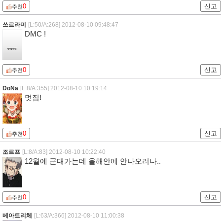
0
신고
추천
쓰르라미
[L:50/A:268]
2012-08-10 09:48:47
DMC !
0
신고
추천
DoNa
[L:8/A:355]
2012-08-10 10:19:14
멋짐!
0
신고
추천
조르프
[L:8/A:83]
2012-08-10 10:22:40
12월에 군대가는데 올해안에 안나오려나..
0
신고
추천
베아트리체
[L:63/A:366]
2012-08-10 11:00:38