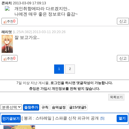
콘파치
2013-03-09 17:09:13
개인취향에따라 다르겠지만..
나에겐 매우 좋은 정보로다 즐감~
0
신고
추천
래리엇
[L:25/A:382]
2013-03-11 20:20:26
잘 보고가요..
0
신고
추천
1
2
7일 이상 지난 게시물,
로그인을 하시면 댓글작성이 가능합니다.
츄잉은 가입시 개인정보를 전혀 받지 않습니다.
목록보기
즐찾추가
규칙
숨덕설정
글15/댓글5
[ 붕괴 : 스타레일 ] 스파클 신작 피규어 공개
[5]
열기
인기글보기