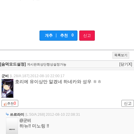
|
0
개추
추천
신고
목록보기
[숨덕모드설정]
[닫기X]
게시판최상단항상설정가능
군비
[L:28/A:187]
2012-08-10 22:00:17
호리에 유이상만 알겠네 하네카와 성우 ㅎㅎ
0
신고
추천
쓰르라미
[L:50/A:268]
2012-08-10 22:08:31
@군비
하뉴!! 미노링 !!