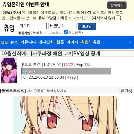
참여하기
[08월2주차]
유니크뽑기 이벤트를 시작합니다.
[참여하기]
를 누르시면 비로그
인도 참여할 수 있으며,
유니크당첨 기회
를 노려보세요!
[다시보지 않기
]
|
분실찾기
|
다크모드
|
로그인유지
회원가입
DB
뉴스
커뮤니티
애니만화
웹툰
이미지
츄온2
츄온
▼
10월신작애니[사쿠라장 애완그녀]PV영상 공개
DB
뉴스
커뮤니티
애니만화
웹툰
이미지
츄온2
츄온
유라리쿠오
| L:49/A:92 |
LV72
|
Exp.
1%
27/1,450
| 0 | 2012-08-10 21:55:34 | 4775 |
[숨덕모드설정]
[닫기X]
게시판최상단항상설정가능