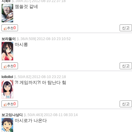
지화e
[L:39/A:317]
2012-08-10 22:37:18
잼쓸것 같네
0
신고
추천
보라돌이
[L:36/A:509]
2012-08-10 23:10:52
마시롱
0
신고
추천
lollollol
[L:50/A:82]
2012-08-10 23:22:18
?! 게임까지?! 아 탐난다 헠
0
신고
추천
보고있나상디
[L:50/A:463]
2012-08-11 08:33:14
마시로가 나온다