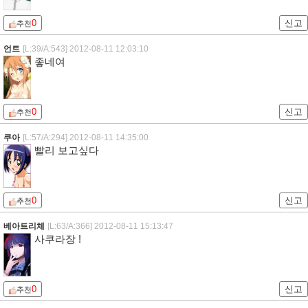
0
신고
추천
언트
[L:39/A:543]
2012-08-11 12:03:10
좋네여
0
신고
추천
쿠아
[L:57/A:294]
2012-08-11 14:35:00
빨리 보고싶다
0
신고
추천
베아트리체
[L:63/A:366]
2012-08-11 15:13:47
사쿠라장 !
0
신고
추천