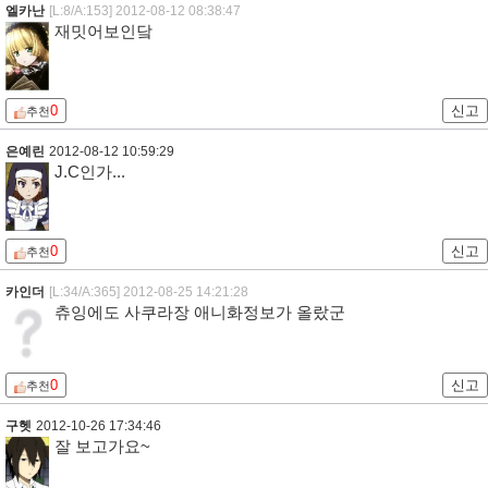
엘카난
[L:8/A:153]
2012-08-12 08:38:47
재밋어보인닼
0
신고
추천
은예린
2012-08-12 10:59:29
J.C인가...
0
신고
추천
카인더
[L:34/A:365]
2012-08-25 14:21:28
츄잉에도 사쿠라장 애니화정보가 올랐군
0
신고
추천
구헷
2012-10-26 17:34:46
잘 보고가요~