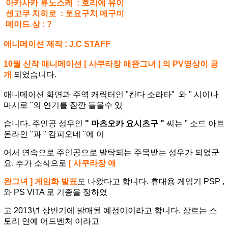
아카사카 류노스케 : 호리에 유이
센고쿠 치히로 : 토요구치 메구미
메이드 상 : ?
애니메이션 제작 : J.C STAFF
10월 신작 애니메이션 [ 사쿠라장 애완그녀 ] 의 PV영상이 공
개
되었습니다.
애니메이션 화면과 주역 캐릭터인 "칸다 소라타" 와 " 시이나
마시로 "의 연기를 잠깐 들을수 있
습니다.
주인공 성우인
" 마츠오카 요시츠구 "
씨는 " 소드 아트
온라인 "과 " 캄피오네 "에 이
어
서 연속으로 주인공으로 발탁
되는 주목받는 성우가 되었군
요. 추가 소식으로
[ 사쿠라장 애
완그녀 ] 게임화 발표
도 나왔다고 합니다.
휴대용 게임기 PSP ,
와 PS VITA 로 기종을 정하였
고
2013년 상반기에 발매될 예정이이라고 합니다. 장르는 스
토리 연예 어드벤처 이라고