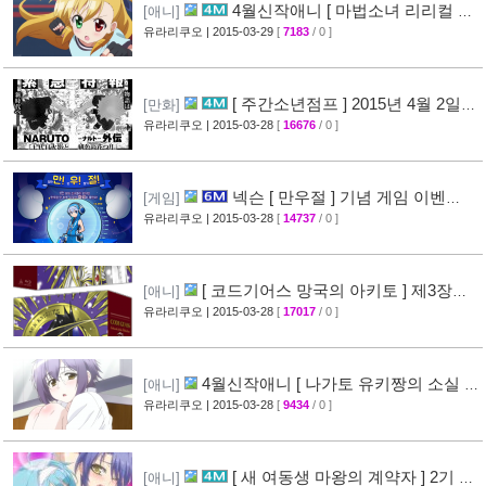
4월신작애니 [ 마법소녀 리리컬 나
[애니]
노하 ViVid ] PV 영상 공개
유라리쿠오
| 2015-03-29
[
7183
/ 0 ]
[29]
[ 주간소년점프 ] 2015년 4월 2일
[만화]
신간목록 표지공개 + [ 나루토 ] 외전만화 연재
유라리쿠오
| 2015-03-28
[
16676
/ 0 ]
예정
[46]
넥슨 [ 만우절 ] 기념 게임 이벤
[게임]
트
유라리쿠오
| 2015-03-28
[
14737
/ 0 ]
[63]
[ 코드기어스 망국의 아키토 ] 제3장
[애니]
CM 영상 + [ 코드기어스 반역의 를르슈 ] BD-
유라리쿠오
| 2015-03-28
[
17017
/ 0 ]
BOX CM 영상 공개
[49]
4월신작애니 [ 나가토 유키짱의 소실 ]
[애니]
PV 영상 공개
유라리쿠오
| 2015-03-28
[
9434
/ 0 ]
[35]
[ 새 여동생 마왕의 계약자 ] 2기 제
[애니]