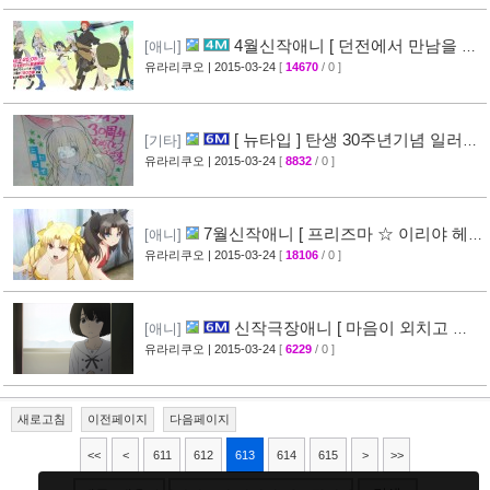
4월신작애니 [ 던전에서 만남을 추
[애니]
구하면 안되는 걸까? ] 2차 PV 영상 공개
유라리쿠오
| 2015-03-24
[
14670
/ 0 ]
[44]
[ 뉴타입 ] 탄생 30주년기념 일러스
[기타]
트 + [ A-1 Pictures ] 10주년 기념 일러스트 공
유라리쿠오
| 2015-03-24
[
8832
/ 0 ]
개
[39]
7월신작애니 [ 프리즈마 ☆ 이리야 헤
[애니]
르츠! ] 티저 영상 공개 (Fate/kaleid liner)
유라리쿠오
| 2015-03-24
[
18106
/ 0 ]
[44]
신작극장애니 [ 마음이 외치고 싶
[애니]
어한다 ] PV 영상 + 주요 성우진 명단 공개
유라리쿠오
| 2015-03-24
[
6229
/ 0 ]
[29]
새로고침
이전페이지
다음페이지
<<
<
611
612
613
614
615
>
>>