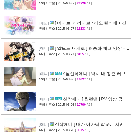
작 결정 + 티저 영상 공개
유라리쿠오
| 2015-03-27
[
26726
/ 1 ]
[45]
[ 데이트 어 라이브 : 리오 린카네이션 ]
[게임]
PV 영상 공개
유라리쿠오
| 2015-03-27
[
13133
/ 1 ]
[36]
[ 알드노아 제로 ] 최종화 예고 영상 +
[애니]
만화 신작 발매 정보
유라리쿠오
| 2015-03-27
[
8455
/ 1 ]
[40]
4월신작애니 [ 역시 내 청춘 러브코
[애니]
메디는 잘못됐다 속 ] 2차 PV 영상 공개
유라리쿠오
| 2015-03-26
[
11627
/ 1 ]
[61]
신작애니 [ 원펀맨 ] PV 영상 공개 (
[애니]
onepunchman )
유라리쿠오
| 2015-03-26
[
12760
/ 2 ]
[49]
신작애니 [ 내가 아가씨 학교에 서민 샘
[애니]
플로 겟츠당한 사건 ] 티저 영상 공개
유라리쿠오
| 2015-03-26
[
9975
/ 0 ]
[35]